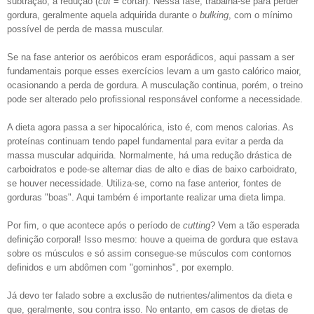
subtração, a redução (
cut
= cortar). Nessa fase, trabalha-se para perder
gordura, geralmente aquela adquirida durante o
bulking
, com o mínimo
possível de perda de massa muscular.
Se na fase anterior os aeróbicos eram esporádicos, aqui passam a ser
fundamentais porque esses exercícios levam a um gasto calórico maior,
ocasionando a perda de gordura. A musculação continua, porém, o treino
pode ser alterado pelo profissional responsável conforme a necessidade.
A dieta agora passa a ser hipocalórica, isto é, com menos calorias. As
proteínas continuam tendo papel fundamental para evitar a perda da
massa muscular adquirida. Normalmente, há uma redução drástica de
carboidratos e pode-se alternar dias de alto e dias de baixo carboidrato,
se houver necessidade. Utiliza-se, como na fase anterior, fontes de
gorduras "boas". Aqui também é importante realizar uma dieta limpa.
Por fim, o que acontece após o período de
cutting
? Vem a tão esperada
definição corporal! Isso mesmo: houve a queima de gordura que estava
sobre os músculos e só assim consegue-se músculos com contornos
definidos e um abdômen com "gominhos", por exemplo.
Já devo ter falado sobre a exclusão de nutrientes/alimentos da dieta e
que, geralmente, sou contra isso. No entanto, em casos de dietas de