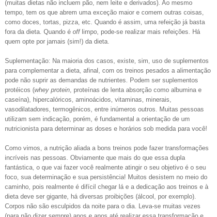
(muitas dietas não incluem pão, nem leite e derivados). Ao mesmo
tempo, tem os que abrem uma exceção maior e comem outras coisas,
como doces, tortas, pizza, etc. Quando é assim, uma refeição já basta
fora da dieta. Quando é
off
limpo, pode-se realizar mais refeições. Há
quem opte por jamais (sim!) da dieta.
Suplementação: Na maioria dos casos, existe, sim, uso de suplementos
para complementar a dieta, afinal, com os treinos pesados a alimentação
pode não suprir as demandas de nutrientes. Podem ser suplementos
protéicos (
whey protein
, proteínas de lenta absorção como albumina e
caseína), hipercalóricos, aminoácidos, vitaminas, minerais,
vasodilatadores, termogênicos, entre inúmeros outros. Muitas pessoas
utilizam sem indicação, porém, é fundamental a orientação de um
nutricionista para determinar as doses e horários sob medida para você!
Como vimos, a nutrição aliada a bons treinos pode fazer transformações
incríveis nas pessoas. Obviamente que mais do que essa dupla
fantástica, o que vai fazer você realmente atingir o seu objetivo é o seu
foco, sua determinação e sua persistência! Muitos desistem no meio do
caminho, pois realmente é difícil chegar lá e a dedicação aos treinos e à
dieta deve ser gigante, há diversas proibições (álcool, por exemplo).
Corpos não são esculpidos da noite para o dia. Leva-se muitas vezes
(para não dizer sempre) anos e anos até realizar essa transformação e