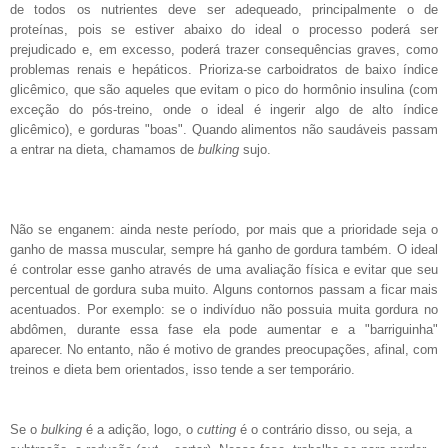
de todos os nutrientes deve ser adequeado, principalmente o de
proteínas, pois se estiver abaixo do ideal o processo poderá ser
prejudicado e, em excesso, poderá trazer consequências graves, como
problemas renais e hepáticos. Prioriza-se carboidratos de baixo índice
glicêmico, que são aqueles que evitam o pico do hormônio insulina (com
exceção do pós-treino, onde o ideal é ingerir algo de alto índice
glicêmico), e gorduras "boas". Quando alimentos não saudáveis passam
a entrar na dieta, chamamos de
bulking
sujo.
Não se enganem: ainda neste período, por mais que a prioridade seja o
ganho de massa muscular, sempre há ganho de gordura também. O ideal
é controlar esse ganho através de uma avaliação física e evitar que seu
percentual de gordura suba muito. Alguns contornos passam a ficar mais
acentuados. Por exemplo: se o indivíduo não possuia muita gordura no
abdômen, durante essa fase ela pode aumentar e a "barriguinha"
aparecer. No entanto, não é motivo de grandes preocupações, afinal, com
treinos e dieta bem orientados, isso tende a ser temporário.
Se o
bulking
é a adição, logo, o
cutting
é o contrário disso, ou seja, a