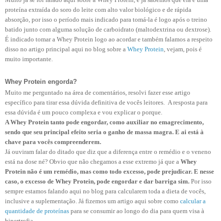
proteína extraída do soro do leite com alto valor biológico e de rápida
absorção, por isso o período mais indicado para tomá-la é logo após o treino
batido junto com alguma solução de carboidrato (maltodextrina ou dextrose).
É indicado tomar a Whey Protein logo ao acordar e também falamos a respeito
disso no artigo principal aqui no blog sobre a
Whey Protein
, vejam, pois é
muito importante.
Whey Protein engorda?
Muito me perguntado na área de comentários, resolvi fazer esse artigo
específico para tirar essa dúvida definitiva de vocês leitores.
A resposta para
essa dúvida é um pouco complexa e vou explicar o porque.
A Whey Protein tanto pode engordar, como auxiliar no emagrecimento,
sendo que seu principal efeito seria o ganho de massa magra. E ai está à
chave para vocês compreenderem.
Já ouviram falar do ditado que diz que a diferença entre o remédio e o veneno
está na dose né? Obvio que não chegamos a esse extremo já que a
Whey
Protein não é um remédio, mas como todo excesso, pode prejudicar. E nesse
caso, o excesso de Whey
Protein, pode engordar e dar barriga sim.
Por isso
sempre estamos falando aqui no blog para calcularem toda a dieta de vocês,
inclusive a suplementação.
Já fizemos um artigo aqui sobre como
calcular a
quantidade de proteínas
para se consumir ao longo do dia para quem visa à
hipertrofia.