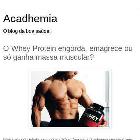
Acadhemia
O blog da boa saúde!
O Whey Protein engorda, emagrece ou
só ganha massa muscular?
Muito já se foi falado aqui sobre a Whey Protein, e já sabemos que ela é uma