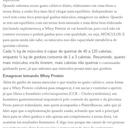
Quando sabemos nosso gasto calórico diário, elaboramos em cima disso a
nossa dieta, e então fica mais fácil chegar num equilíbrio. Independente se
você tem como foco principal ganhar músculos, emagrecer ou ambos. Quando
se tem um equilíbrio com um treino bem montado e uma dieta bem elaborada
(incluindo suplementos), a Whey Protein só vai beneficiar, pois você não irá
cometer excessos e poderá ganhar peso com qualidade, ou seja, MÚSCULOS. E
para quem ainda não sabe, os músculos nos dão capacidade metabólica de
queimar calorias.
Cada ½ kg de músculos é capaz de queimar de 40 a 120 calorias,
enquanto ½ kg de gordura consome de 1 a 3 calorias. Resumindo, quanto
mais músculos vocês tiverem, mais calorias irão queimar
e continuarão
ganhando peso, já que sabemos que músculos pesam mais que gordura.
Emagrecer tomando Whey Protein
Além do ganho de massa muscular o que resulta no gasto calórico, outra forma
que a Whey Protein colabora para emagrecer, é em saciar e controlar o apetite,
já que libera o
hormônio
colecistoquinina
(
CCK
– Cholecystokinine
)
,
um
hormônio gastrointestinal responsável pelo controle do apetite e da glicemia.
Posso parecer redundante, mas quem acompanha o PlanetBuscas, sabe que já
falei aqui que a suplementação quando usada, achando que será o principal
fator para se obter ganhos e não apenas um complemento a nossa dieta, vai
acarretar em resultados frustrantes. E digo isso porque me cansei de ver pessoas
que tinham uma dieta bem precária e tomavam todo tipo de suplemento