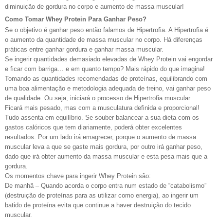
diminuição de gordura no corpo e aumento de massa muscular!
Como Tomar Whey Protein Para Ganhar Peso?
Se o objetivo é ganhar peso então falamos de Hipertrofia. A Hipertrofia é
o aumento da quantidade de massa muscular no corpo. Há diferenças
práticas entre ganhar gordura e ganhar massa muscular.
Se ingerir quantidades demasiado elevadas de Whey Protein vai engordar
e ficar com barriga… e em quanto tempo? Mais rápido do que imagina!
Tomando as quantidades recomendadas de proteínas, equilibrando com
uma boa alimentação e metodologia adequada de treino, vai ganhar peso
de qualidade. Ou seja, iniciará o processo de Hipertrofia muscular…
Ficará mais pesado, mas com a musculatura definida e proporcional!
Tudo assenta em equilíbrio. Se souber balancear a sua dieta com os
gastos calóricos que tem diariamente, poderá obter excelentes
resultados. Por um lado irá emagrecer, porque o aumento de massa
muscular leva a que se gaste mais gordura, por outro irá ganhar peso,
dado que irá obter aumento da massa muscular e esta pesa mais que a
gordura.
Os momentos chave para ingerir Whey Protein são:
De manhã – Quando acorda o corpo entra num estado de “catabolismo”
(destruição de proteínas para as utilizar como energia), ao ingerir um
batido de proteína evita que continue a haver destruição do tecido
muscular.