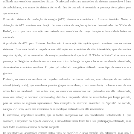
utilizada nos exercícios anaeróbios láticos. O principal substrato energético do sistema anaeróbio é à base
de carboidratos, e o nome do sistema deriva do fato de que não é necessária a presença de oxigênio para
que este atue.
O terceiro sistema de produção de energia (ATP) durante o exercício é o Sistema Aeróbio. Neste, a
obtenção de ATP acontece em função de uma cadeia de reações químicas denominadas de "Ciclo de
Krebs", ciclo que tem sua ação maximizada nos exercícios de longa duração e intensidade baixa ou
moderada.
A produção de ATP pelo Sistema Aeróbio não é uma ação tão rápida quanto acontece com os outros
sistemas. Essa característica impede a sua utilização em exercícios de alta intensidade, que demandam
resposta rápida, isto é, necessitam de energia prontamente disponível. O "Ciclo de Krebs" só acontece na
presença de Oxigênio, ambiente comum em exercícios de longa duração e baixa ou moderada intensidade,
denominados exercícios aeróbios. O principal substrato energético utilizado nesse tipo de exercício é a
gordura.
Portanto, os exercícios aeróbios são aqueles realizados de forma contínua, com obtenção de um estado
estável (steady state), que envolvem grandes grupos musculares, como caminhada, ciclismo e corrida em
ritmo leve ou moderado. Por outro lado, os exercícios anaeróbios são praticados em alta intensidade,
envolvem esforço e descanso (intervalado), devido à impossibilidade de sustentá-los por longo período,
pois as fontes se esgotam rapidamente. São exemplos de exercício anaeróbio os "sprints" de corrida,
natação, ciclismo, além dos exercícios de musculação realizados em alta intensidade.
É, entretanto, importante ressaltar, que as fontes energéticas não são mobilizadas isoladamente. O que
acontece, a depender do tipo de exercício, é uma determinada fonte ter a sua participação enfatizada, mas
com todas as outras atuando de forma conjunta.
Os resultados ou adaptações gerados pelos tipos de exercícios citados também são diferentes, mas isso é