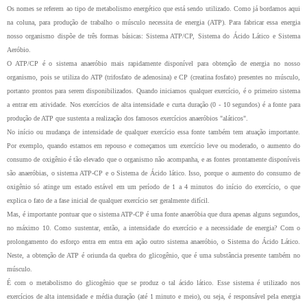
Os nomes se referem ao tipo de metabolismo energético que está sendo utilizado. Como já bordamos aqui
na coluna, para produção de trabalho o músculo necessita de energia (ATP). Para fabricar essa energia
nosso organismo dispõe de três formas básicas: Sistema ATP/CP, Sistema do Ácido Lático e Sistema
Aeróbio.
O ATP/CP é o sistema anaeróbio mais rapidamente disponível para obtenção de energia no nosso
organismo, pois se utiliza do ATP (trifosfato de adenosina) e CP (creatina fosfato) presentes no músculo,
portanto prontos para serem disponibilizados. Quando iniciamos qualquer exercício, é o primeiro sistema
a entrar em atividade. Nos exercícios de alta intensidade e curta duração (0 - 10 segundos) é a fonte para
produção de ATP que sustenta a realização dos famosos exercícios anaeróbios "aláticos".
No início ou mudança de intensidade de qualquer exercício essa fonte também tem atuação importante.
Por exemplo, quando estamos em repouso e começamos um exercício leve ou moderado, o aumento do
consumo de oxigênio é tão elevado que o organismo não acompanha, e as fontes prontamente disponíveis
são anaeróbias, o sistema ATP-CP e o Sistema de Ácido lático. Isso, porque o aumento do consumo de
oxigênio só atinge um estado estável em um período de 1 a 4 minutos do início do exercício, o que
explica o fato de a fase inicial de qualquer exercício ser geralmente difícil.
Mas, é importante pontuar que o sistema ATP-CP é uma fonte anaeróbia que dura apenas alguns segundos,
no máximo 10. Como sustentar, então, a intensidade do exercício e a necessidade de energia? Com o
prolongamento do esforço entra em entra em ação outro sistema anaeróbio, o Sistema do Ácido Lático.
Neste, a obtenção de ATP é oriunda da quebra do glicogênio, que é uma substância presente também no
músculo.
É com o metabolismo do glicogênio que se produz o tal ácido lático. Esse sistema é utilizado nos
exercícios de alta intensidade e média duração (até 1 minuto e meio), ou seja, é responsável pela energia