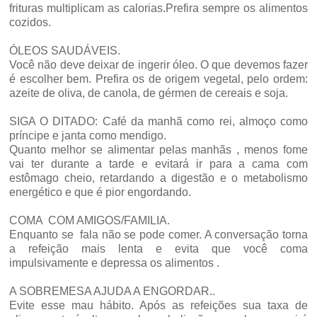
frituras multiplicam as calorias.Prefira sempre os alimentos
cozidos.
ÓLEOS SAUDÁVEIS.
Você não deve deixar de ingerir óleo. O que devemos fazer
é escolher bem. Prefira os de origem vegetal, pelo ordem:
azeite de oliva, de canola, de gérmen de cereais e soja.
SIGA O DITADO: Café da manhã como rei, almoço como
príncipe e janta como mendigo.
Quanto melhor se alimentar pelas manhãs , menos fome
vai ter durante a tarde e evitará ir para a cama com
estômago cheio, retardando a digestão e o metabolismo
energético e que é pior engordando.
COMA COM AMIGOS/FAMILIA.
Enquanto se fala não se pode comer. A conversação torna
a refeição mais lenta e evita que você coma
impulsivamente e depressa os alimentos .
A SOBREMESA AJUDA A ENGORDAR..
Evite esse mau hábito. Após as refeições sua taxa de