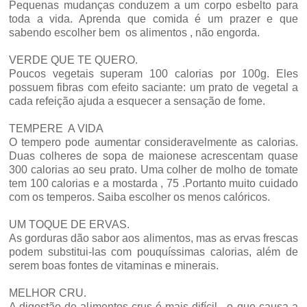
Pequenas mudanças conduzem a um corpo esbelto para
toda a vida. Aprenda que comida é um prazer e que
sabendo escolher bem os alimentos , não engorda.
VERDE QUE TE QUERO.
Poucos vegetais superam 100 calorias por 100g. Eles
possuem fibras com efeito saciante: um prato de vegetal a
cada refeição ajuda a esquecer a sensação de fome.
TEMPERE A VIDA
O tempero pode aumentar consideravelmente as calorias.
Duas colheres de sopa de maionese acrescentam quase
300 calorias ao seu prato. Uma colher de molho de tomate
tem 100 calorias e a mostarda , 75 .Portanto muito cuidado
com os temperos. Saiba escolher os menos calóricos.
UM TOQUE DE ERVAS.
As gorduras dão sabor aos alimentos, mas as ervas frescas
podem substitui-las com pouquíssimas calorias, além de
serem boas fontes de vitaminas e minerais.
MELHOR CRU.
A digestão de alimentos crus é mais difícil , o que causa a