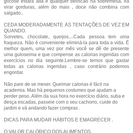
glicose estará alta e qualquer beliscão na sobremesa, irá
virar gorduras, além do mais , doce não combina com
salgado..
CEDA MODERADAMENTE ÀS TENTAÇÕES DE VEZ EM
QUANDO.
Sorvetes, chocolate, queijos....Cada pessoa tem uma
fraqueza. Não é conveniente eliminá-la para toda a vida. É
melhor quem, uma vez por mês você se dê de presente
uma guloseima e que compense as calorias ingeridas com
exercícios no dia seguinte.Lembre-se temos que gastar
todas as calorias ingeridas , caso contrário podemos
engordar.
Não pare de se mexer. Queimar calorias é fácil na
academia. Mas há pequenos costumes que ajudam a
perder peso. Além da sua hora no exercício diário, suba e
desça escadas, passeie com o seu cachorro, cuide do
jardim e vá andando fazer compras .
DICAS PARA MUDAR HÁBITOS E EMAGRECER .
O VALOR CALÓRICO DOS ALIMENTOS.