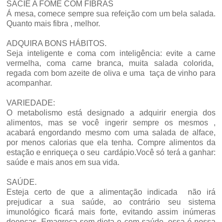
SACIE A FOME COM FIBRAS
Á mesa, comece sempre sua refeição com um bela salada.
Quanto mais fibra , melhor.
ADQUIRA BONS HÁBITOS.
Seja inteligente e coma com inteligência: evite a carne
vermelha, coma carne branca, muita salada colorida,
regada com bom azeite de oliva e uma taça de vinho para
acompanhar.
VARIEDADE:
O metabolismo está designado a adquirir energia dos
alimentos, mas se você ingerir sempre os mesmos ,
acabará engordando mesmo com uma salada de alface,
por menos calorias que ela tenha. Compre alimentos da
estação e enriqueça o seu cardápio.Você só terá a ganhar:
saúde e mais anos em sua vida.
SAÚDE.
Esteja certo de que a alimentação indicada não irá
prejudicar a sua saúde, ao contrário seu sistema
imunológico ficará mais forte, evitando assim inúmeras
doenças. Emagreça sem dieta e com saúde, essa é nossa