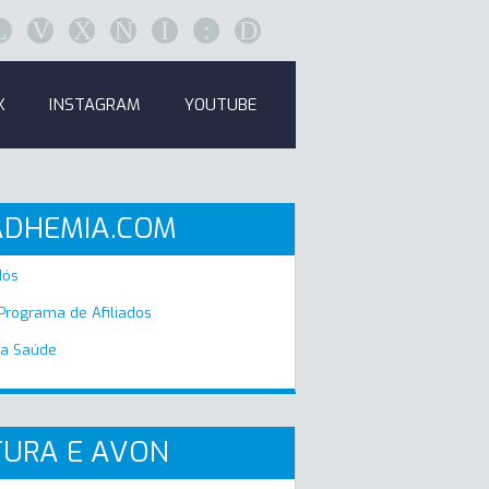
L
V
X
N
I
:
D
K
INSTAGRAM
YOUTUBE
ADHEMIA.COM
Nós
 Programa de Afiliados
a Saúde
URA E AVON