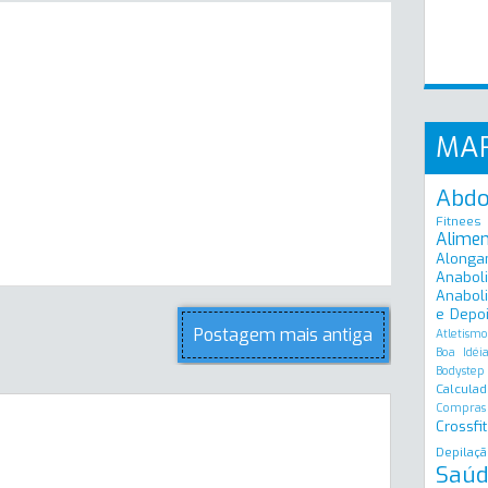
MA
Abd
Fitnees
Alime
Alonga
Anabol
Anaboli
e Depo
Postagem mais antiga
Atletismo
Boa Idéi
Bodystep
Calculad
Compras
Crossfit
Depilaçã
Saúd