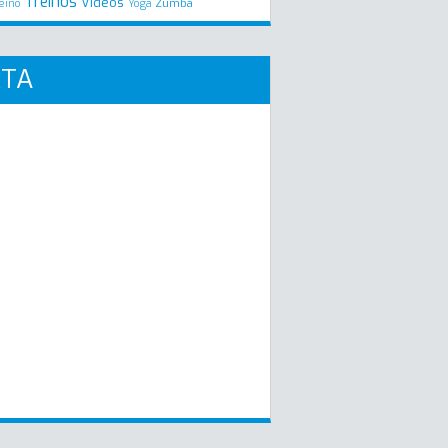
Treinos
Videos
Zumba
eino
Yoga
RTA