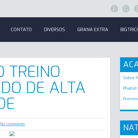
F
G
CONTATO
DIVERSOS
GRANA EXTRA
BIGTRIC
AC
 TREINO
Sobre 
DO DE ALTA
Phatoil
DE
Promov
No comments
NAT