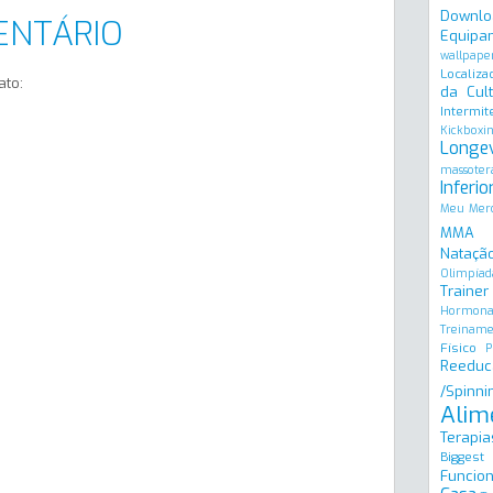
Downlo
ENTÁRIO
Equipa
wallpape
Localiza
ato:
da Cult
Intermit
Kickboxi
Longe
massoter
Inferio
Meu Merc
MMA
Natação
Olimpíad
Trainer
Hormona
Treinam
Físico
P
Reeduc
/Spinni
Alim
Terapia
Biggest
Funcion