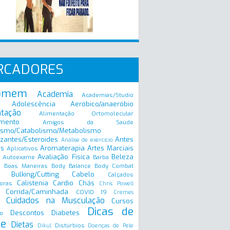
RCADORES
omem
Academia
Academias/Studio
Adolescência
Aeróbico/anaeróbio
ntação
Alimentação Ortomolecular
mento
Amigos da Saúde
ismo/Catabolismo/Metabolismo
zantes/Esteroides
Antes
Análise de exercício
is
Aromaterapia
Artes Marciais
Aplicativos
Avaliação Fisica
Beleza
Autoexame
Barba
Boas Maneiras
Body Balance
Body Combat
a
Bulking/Cutting
Cabelo
Calçados
Calistenia
Cardio
Chás
oras
Chris Powell
Corrida/Caminhada
COVID 19
Cremes
Cuidados na Musculação
Cursos
Dicas de
Descontos
Diabetes
o
e
Dietas
Distúrbios
Dikul
Doenças de Pele