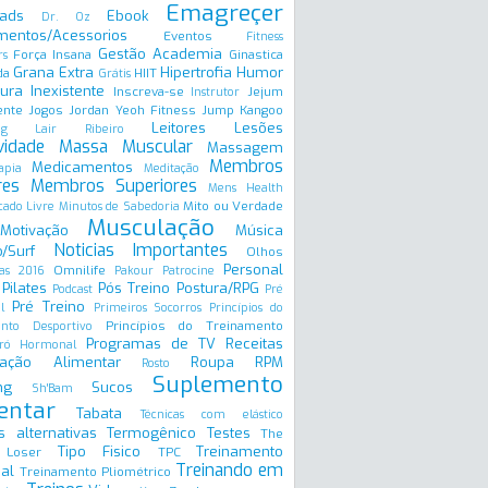
Emagreçer
ads
Ebook
Dr. Oz
mentos/Acessorios
Eventos
Fitness
Gestão Academia
Força Insana
Ginastica
rs
Grana Extra
Hipertrofia
Humor
da
HIIT
Grátis
ura Inexistente
Inscreva-se
Jejum
Instrutor
ente
Jogos
Jordan Yeoh Fitness
Jump
Kangoo
Leitores
Lesões
ng
Lair Ribeiro
vidade
Massa Muscular
Massagem
Membros
Medicamentos
apia
Meditação
res
Membros Superiores
Mens Health
Mito ou Verdade
ado Livre
Minutos de Sabedoria
Musculação
Motivação
Música
Noticias Importantes
/Surf
Olhos
Personal
Omnilife
as 2016
Pakour
Patrocine
Pilates
Pós Treino
Postura/RPG
Podcast
Pré
Pré Treino
l
Primeiros Socorros
Princípios do
Princípios do Treinamento
ento Desportivo
Programas de TV
Receitas
ró Hormonal
ação Alimentar
Roupa
RPM
Rosto
Suplemento
ng
Sucos
Sh'Bam
entar
Tabata
Técnicas com elástico
s alternativas
Termogênico
Testes
The
Tipo Fisico
Treinamento
 Loser
TPC
Treinando em
al
Treinamento Pliométrico