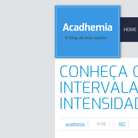
Acadhemia
HOME
O blog da boa saúde!
CONHEÇA O
INTERVALA
INTENSIDA
acadhemia
14:08
HIIT