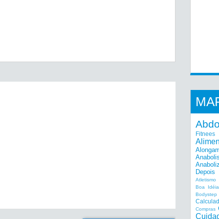
MA
Abd
Fitnees
Alime
Alonga
Anaboli
Anaboli
Depois
Atletismo
Boa Idéi
Bodystep
Calcula
Compras
Cuida