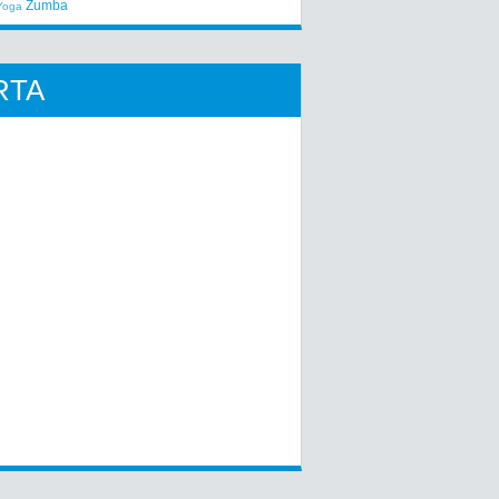
Zumba
Yoga
RTA