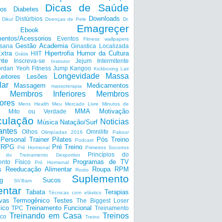
Dicas de Saúde
tos
Diabetes
Downloads
Distúrbios
Dikul
Doenças de Pele
Dr.
Emagreçer
Ebook
entos/Acessorios
Eventos
Fitness wallpapers
Gestão Academia
nsana
Ginastica Localizada
xtra
Hipertrofia
Humor da Cultura
HIIT
Grátis
nte
Inscreva-se
Jejum Intermitente
Instrutor
ordan Yeoh Fitness
Jump
Kangoo
Kickboxing
Lair
Longevidade
Massa
Leitores
Lesões
lar
Massagem
Medicamentos
massoterapia
Membros Inferiores
Membros
ores
Mens Health
Meu Mercado Livre
Minutos de
MMA
Motivação
Mito ou Verdade
ulação
Noticias
Música
Natação/Surf
antes
Olhos
Omnilife
Olimpíadas 2016
Pakour
Personal Trainer
Pilates
Pós Treino
Podcast
a/RPG
Pré Treino
Pré Hormonal
Primeiros Socorros
Princípios do
os do Treinamento Desportivo
Programas de TV
ento Físico
Pró Hormonal
s
Reeducação Alimentar
Roupa
RPM
Rosto
Suplemento
g
Sucos
Sh'Bam
entar
Tabata
Terapias
Técnicas com elástico
ivas
Termogênico
Testes
The Biggest Loser
ico
Treinamento Funcional
TPC
Treinamento
Treinando em Casa
Treinos
ico
Treino