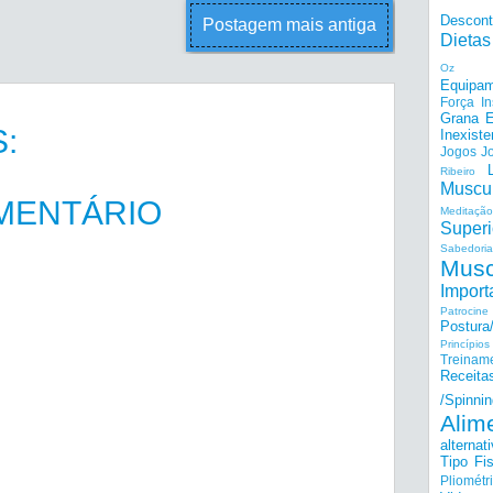
Descon
Postagem mais antiga
Dietas
Oz
Equipam
Força I
Grana E
:
Inexiste
Jogos
J
Ribeiro
Muscu
MENTÁRIO
Meditação
Superi
Sabedoria
Musc
Import
Patrocine
Postur
Princípi
Treinam
Receita
/Spinnin
Alim
alternat
Tipo Fis
Pliométr