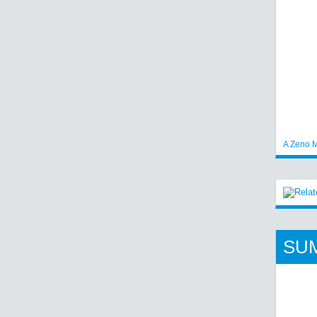
A Zeno M
SU