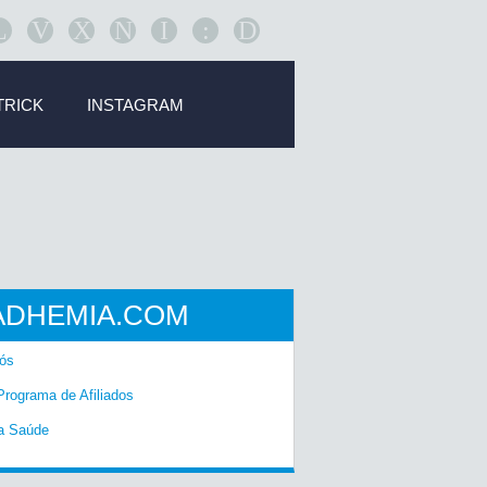
L
V
X
N
I
:
D
TRICK
INSTAGRAM
ADHEMIA.COM
ós
Programa de Afiliados
a Saúde