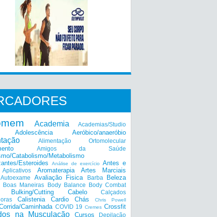
RCADORES
omem
Academia
Academias/Studio
Adolescência
Aeróbico/anaeróbio
ntação
Alimentação Ortomolecular
mento
Amigos da Saúde
smo/Catabolismo/Metabolismo
zantes/Esteroides
Antes e
Análise de exercício
Aromaterapia
Artes Marciais
Aplicativos
Avaliação Fisica
Beleza
Autoexame
Barba
Boas Maneiras
Body Balance
Body Combat
a
Bulking/Cutting
Cabelo
Calçados
Calistenia
Cardio
Chás
doras
Chris Powell
Corrida/Caminhada
Crossfit
COVID 19
Cremes
dos na Musculação
Cursos
Depilação