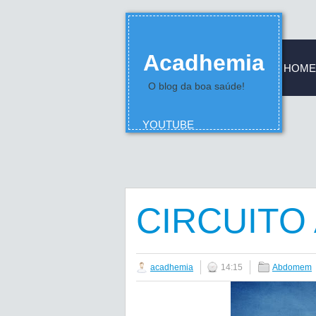
Acadhemia
HOME
O blog da boa saúde!
YOUTUBE
CIRCUITO
acadhemia
14:15
Abdomem