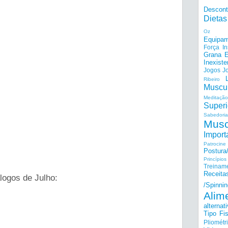
Descon
Dietas
Oz
Equipam
Força I
Grana E
Inexiste
Jogos
J
Ribeiro
Muscu
Meditação
Superi
Sabedoria
Musc
Import
Patrocine
Postur
Princípi
Treinam
Receita
logos de Julho:
/Spinnin
Alim
alternat
Tipo Fis
Pliométr