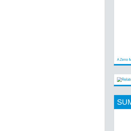
A Zeno M
SU