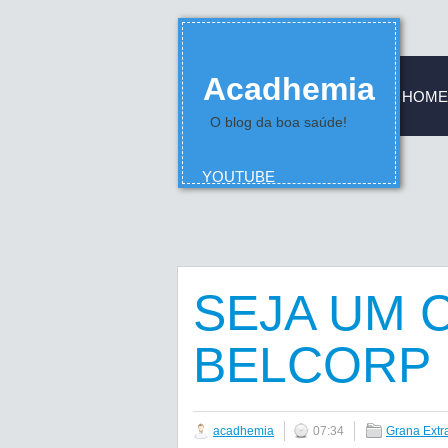
Acadhemia
HOME
O blog da boa saúde!
YOUTUBE
SEJA UM 
BELCORP
acadhemia
07:34
Grana Extr