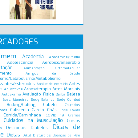
RCADORES
omem
Academia
Academias/Studio
Adolescência
Aeróbico/anaeróbio
ntação
Alimentação Ortomolecular
mento
Amigos da Saúde
ismo/Catabolismo/Metabolismo
zantes/Esteroides
Antes
Análise de exercício
is
Aromaterapia
Artes Marciais
Aplicativos
Avaliação Fisica
Beleza
Autoexame
Barba
Boas Maneiras
Body Balance
Body Combat
a
Bulking/Cutting
Cabelo
Calçados
Calistenia
Cardio
Chás
oras
Chris Powell
Corrida/Caminhada
COVID 19
Cremes
Cuidados na Musculação
Cursos
Dicas de
Descontos
Diabetes
o
e
Dietas
Distúrbios
Dikul
Doenças de Pele