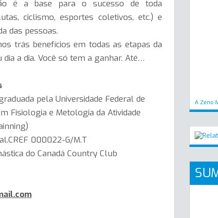
ão é a base para o sucesso de toda
utas, ciclismo, esportes coletivos, etc.) e
da das pessoas.
s trás benefícios em todas as etapas da
u dia a dia. Você só tem a ganhar. Até…
s
 graduada pela Universidade Federal de
A Zeno M
m Fisiologia e Metologia da Atividade
ainning)
onal.CREF 000022-G/M.T
nástica do Canadá Country Club
SUM
ail.com