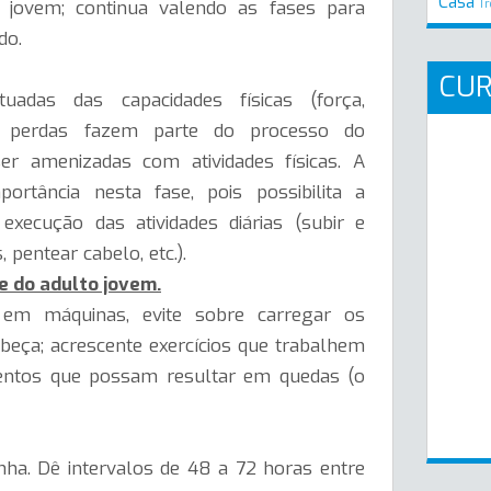
Casa
 jovem; continua valendo as fases para
Tr
do.
CU
adas das capacidades físicas (força,
stas perdas fazem parte do processo do
r amenizadas com atividades físicas. A
rtância nesta fase, pois possibilita a
ecução das atividades diárias (subir e
 pentear cabelo, etc.).
e do adulto jovem.
s em máquinas, evite sobre carregar os
beça; acrescente exercícios que trabalhem
imentos que possam resultar em quedas (o
ha. Dê intervalos de 48 a 72 horas entre