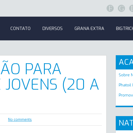
F
G
CONTATO
DIVERSOS
GRANA EXTRA
BIGTRIC
AC
ÃO PARA
Sobre 
 JOVENS (20 A
Phatoil
Promov
No comments
NAT