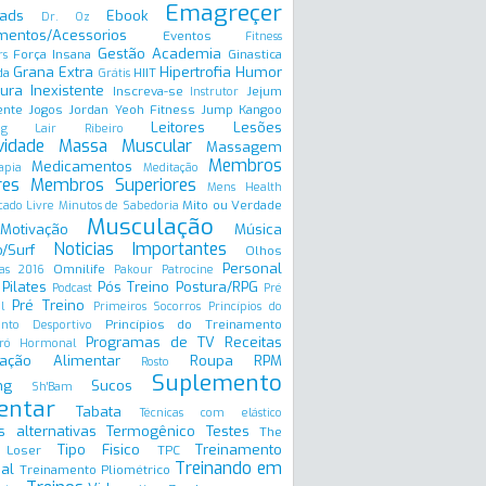
Emagreçer
ads
Ebook
Dr. Oz
mentos/Acessorios
Eventos
Fitness
Gestão Academia
Força Insana
Ginastica
rs
Grana Extra
Hipertrofia
Humor
da
HIIT
Grátis
ura Inexistente
Inscreva-se
Jejum
Instrutor
ente
Jogos
Jordan Yeoh Fitness
Jump
Kangoo
Leitores
Lesões
ng
Lair Ribeiro
vidade
Massa Muscular
Massagem
Membros
Medicamentos
apia
Meditação
res
Membros Superiores
Mens Health
Mito ou Verdade
ado Livre
Minutos de Sabedoria
Musculação
Motivação
Música
Noticias Importantes
/Surf
Olhos
Personal
Omnilife
as 2016
Pakour
Patrocine
Pilates
Pós Treino
Postura/RPG
Podcast
Pré
Pré Treino
l
Primeiros Socorros
Princípios do
Princípios do Treinamento
ento Desportivo
Programas de TV
Receitas
ró Hormonal
ação Alimentar
Roupa
RPM
Rosto
Suplemento
ng
Sucos
Sh'Bam
entar
Tabata
Técnicas com elástico
s alternativas
Termogênico
Testes
The
Tipo Fisico
Treinamento
 Loser
TPC
Treinando em
al
Treinamento Pliométrico