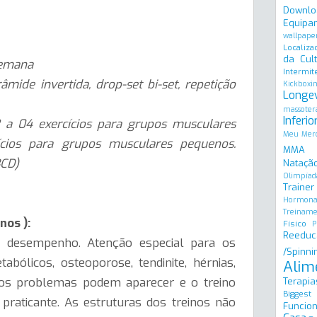
Downlo
Equipa
wallpape
Localiza
da Cult
semana
Intermit
âmide invertida, drop-set bi-set, repetição
Kickboxi
Longe
massoter
Inferio
 a 04 exercícios para grupos musculares
Meu Merc
cios para grupos musculares pequenos.
MMA
BCD)
Natação
Olimpíad
Trainer
Hormona
Treinam
nos ):
Físico
P
Reeduc
o desempenho. Atenção especial para os
/Spinni
abólicos, osteoporose, tendinite, hérnias,
Alim
tros problemas podem aparecer e o treino
Terapia
Biggest
 praticante. As estruturas dos treinos não
Funcion