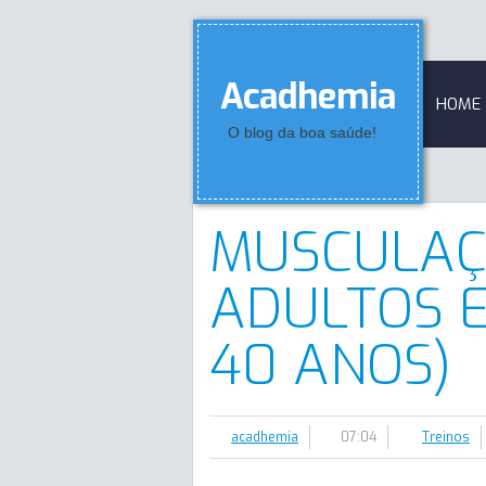
Acadhemia
HOME
O blog da boa saúde!
MUSCULAÇ
ADULTOS E
40 ANOS)
acadhemia
07:04
Treinos