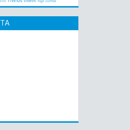
Treinos
Videos
Zumba
eino
Yoga
RTA