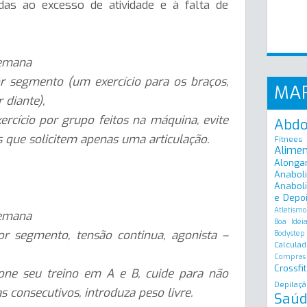
das ao excesso de atividade e à falta de
semana
or segmento (um exercício para os braços,
MA
 diante),
ercício por grupo feitos na máquina, evite
Abd
os que solicitem apenas uma articulação.
Fitnees
Alime
Alonga
Anabol
Anaboli
e Depo
Atletismo
semana
Boa Idéi
or segmento, tensão continua, agonista –
Bodystep
Calculad
Compras
Crossfit
ione seu treino em A e B, cuide para não
Depilaçã
consecutivos, introduza peso livre.
Saúd