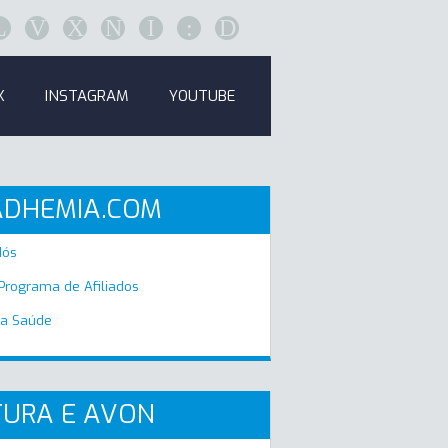
L
V
X
N
I
:
D
K
INSTAGRAM
YOUTUBE
ADHEMIA.COM
Nós
 Programa de Afiliados
a Saúde
URA E AVON