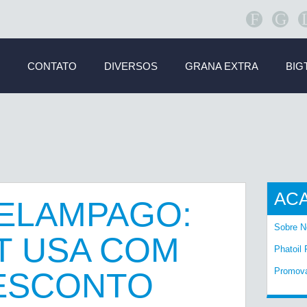
F
G
CONTATO
DIVERSOS
GRANA EXTRA
BIG
AC
ELAMPAGO:
Sobre N
T USA COM
Phatoil 
Promov
DESCONTO