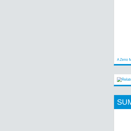
A Zeno M
SU