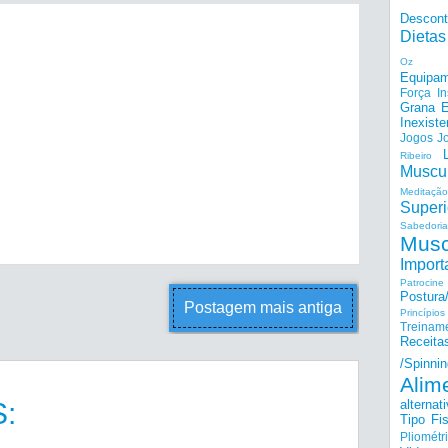
Descon
Dietas
Oz
Equipam
Força I
Grana E
Inexiste
Jogos
J
Ribeiro
Muscu
Meditação
Superi
Sabedoria
Musc
Import
Patrocine
Postur
Postagem mais antiga
Princípi
Treinam
Receita
/Spinnin
Alim
:
alternat
Tipo Fis
Pliométr