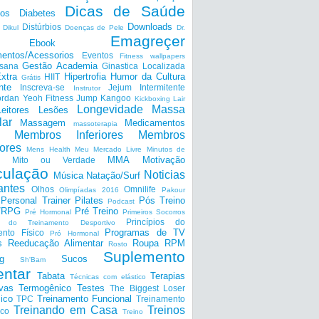
Dicas de Saúde
tos
Diabetes
Downloads
Distúrbios
Dikul
Doenças de Pele
Dr.
Emagreçer
Ebook
entos/Acessorios
Eventos
Fitness wallpapers
Gestão Academia
nsana
Ginastica Localizada
xtra
Hipertrofia
Humor da Cultura
HIIT
Grátis
nte
Inscreva-se
Jejum Intermitente
Instrutor
ordan Yeoh Fitness
Jump
Kangoo
Kickboxing
Lair
Longevidade
Massa
Leitores
Lesões
lar
Massagem
Medicamentos
massoterapia
Membros Inferiores
Membros
ores
Mens Health
Meu Mercado Livre
Minutos de
MMA
Motivação
Mito ou Verdade
ulação
Noticias
Música
Natação/Surf
antes
Olhos
Omnilife
Olimpíadas 2016
Pakour
Personal Trainer
Pilates
Pós Treino
Podcast
a/RPG
Pré Treino
Pré Hormonal
Primeiros Socorros
Princípios do
os do Treinamento Desportivo
Programas de TV
ento Físico
Pró Hormonal
s
Reeducação Alimentar
Roupa
RPM
Rosto
Suplemento
g
Sucos
Sh'Bam
entar
Tabata
Terapias
Técnicas com elástico
ivas
Termogênico
Testes
The Biggest Loser
ico
Treinamento Funcional
TPC
Treinamento
Treinando em Casa
Treinos
ico
Treino