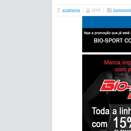
acadhemia
15:03
Suplemento