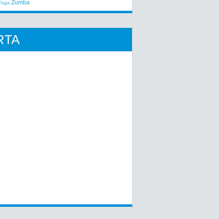
Zumba
Yoga
RTA