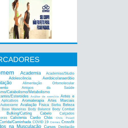
RCADORES
omem
Academia
Academias/Studio
Adolescência
Aeróbico/anaeróbio
ntação
Alimentação Ortomolecular
mento
Amigos da Saúde
smo/Catabolismo/Metabolismo
zantes/Esteroides
Antes e
Análise de exercício
Aromaterapia
Artes Marciais
Aplicativos
Avaliação Fisica
Beleza
Autoexame
Barba
Boas Maneiras
Body Balance
Body Combat
a
Bulking/Cutting
Cabelo
Calçados
Calistenia
Cardio
Chás
doras
Chris Powell
Corrida/Caminhada
Crossfit
COVID 19
Cremes
dos na Musculação
Cursos
Depilação