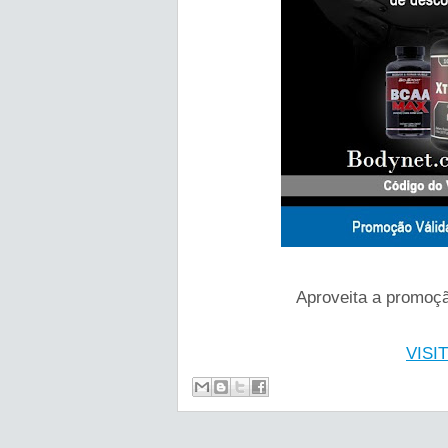
Aproveita a promoçã
VISI