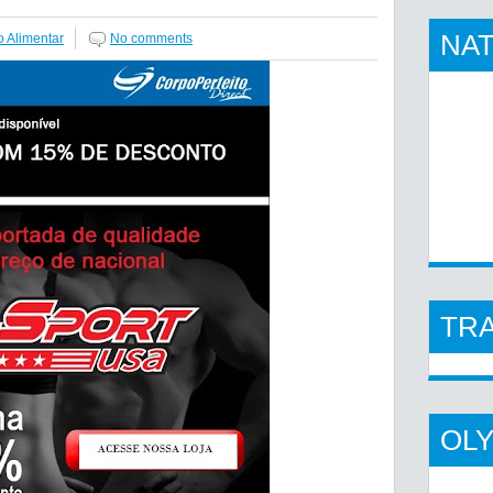
NAT
 Alimentar
No comments
TR
OL