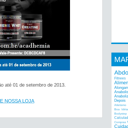
MA
Abd
Fitnees
Alime
o até 01 de setembro de 2013.
Alonga
Anaboli
Anaboli
TE NOSSA LOJA
Depois
Atletismo
Boa Idéi
Bodystep
Calcula
Compras
Cuida