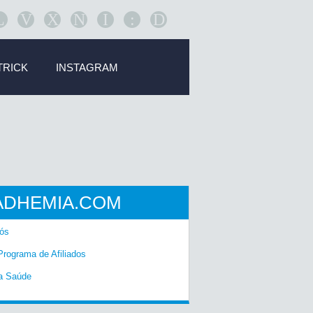
L
V
X
N
I
:
D
TRICK
INSTAGRAM
ADHEMIA.COM
ós
Programa de Afiliados
a Saúde