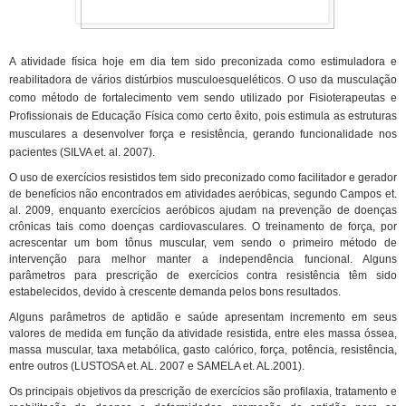
A atividade física hoje em dia tem sido preconizada como estimuladora e
reabilitadora de vários distúrbios musculoesqueléticos. O uso da musculação
como método de fortalecimento vem sendo utilizado por Fisioterapeutas e
Profissionais de Educação Física como certo êxito, pois estimula as estruturas
musculares a desenvolver força e resistência, gerando funcionalidade nos
pacientes (SILVA et. al. 2007).
O uso de exercícios resistidos tem sido preconizado como facilitador e gerador
de benefícios não encontrados em atividades aeróbicas, segundo Campos et.
al. 2009, enquanto exercícios aeróbicos ajudam na prevenção de doenças
crônicas tais como doenças cardiovasculares. O treinamento de força, por
acrescentar um bom tônus muscular, vem sendo o primeiro método de
intervenção para melhor manter a independência funcional. Alguns
parâmetros para prescrição de exercícios contra resistência têm sido
estabelecidos, devido à crescente demanda pelos bons resultados.
Alguns parâmetros de aptidão e saúde apresentam incremento em seus
valores de medida em função da atividade resistida, entre eles massa óssea,
massa muscular, taxa metabólica, gasto calórico, força, potência, resistência,
entre outros (LUSTOSA et. AL. 2007 e SAMELA et. AL.2001).
Os principais objetivos da prescrição de exercícios são profilaxia, tratamento e