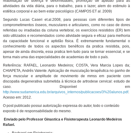
reabilitação de doença e deformidades, promoção de aptidão para as
atividades da vida diária, para o trabalho, para o lazer, alem do estimulo à
estética corporal e ao bem estar psicológico (CAMPOS ET al. 2009)
Segundo Lucas Caseri et.al.2008, para pessoas com diferentes tipos de
comprometimentos ósseos, musculares e articulares, como no caso de dores
referidas ou irradiadas da coluna vertebral, os exercícios resistidos (ER) tem
sido utilizados e recomendados como atividade segura e eficaz para melhoria
da capacidade funcional e aptidão física. É extremamente fundamental o
conhecimento de todos os aspectos benéficos da pratica resistida, pois,
apesar de ainda discreta, essa pratica tem tudo para se tornar essencial, e se
torna mais uma das especialidades de academias de todo o país.
Referência: RAFAEL, Leonardo Medeiros; COSTA, Vera Marcia Lopes da;
CHIAPETA, Andrês Valente. Aplicação de musculação terapêutica no ganho de
força muscular e amplitude de movimento de mmss em paciente com
discopatia degenerativa submetida à técnica de artrodese cervical: estudo de
caso. Disponível em
http://www.sudamerica.edu.br/arquivos_internos/publicacoes/3%20alunos.pdf
.
Acesso em: 2012.
O post publicado possui autorização expressa do autor, todo o conteúdo
exposto é de responsabilidade do mesmo.
Enviado pelo Professor Ginastica e Fisioterapeuta
Leonardo Medeiros
Rafael.
Bacharel em Fisioterapia;