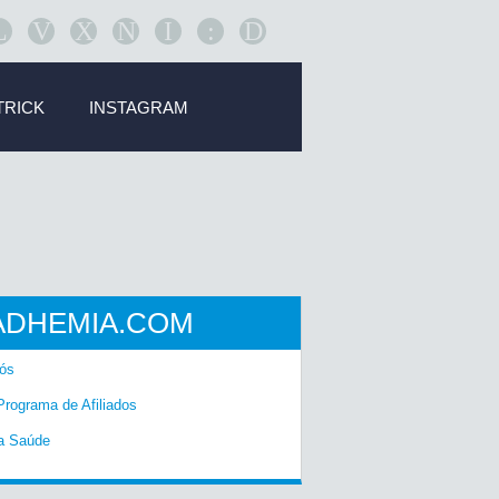
L
V
X
N
I
:
D
TRICK
INSTAGRAM
ADHEMIA.COM
ós
Programa de Afiliados
a Saúde