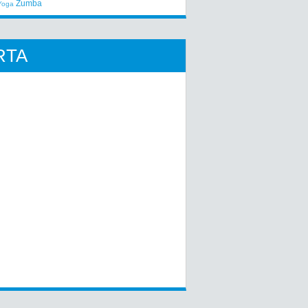
Zumba
Yoga
RTA