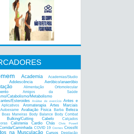
RCADORES
omem
Academia
Academias/Studio
Adolescência
Aeróbico/anaeróbio
ntação
Alimentação Ortomolecular
mento
Amigos da Saúde
smo/Catabolismo/Metabolismo
zantes/Esteroides
Antes e
Análise de exercício
Aromaterapia
Artes Marciais
Aplicativos
Avaliação Fisica
Beleza
Autoexame
Barba
Boas Maneiras
Body Balance
Body Combat
a
Bulking/Cutting
Cabelo
Calçados
Calistenia
Cardio
Chás
doras
Chris Powell
Corrida/Caminhada
Crossfit
COVID 19
Cremes
dos na Musculação
Cursos
Depilação