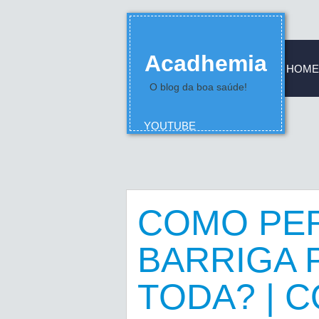
Acadhemia
HOME
O blog da boa saúde!
YOUTUBE
COMO PE
BARRIGA P
TODA? | 