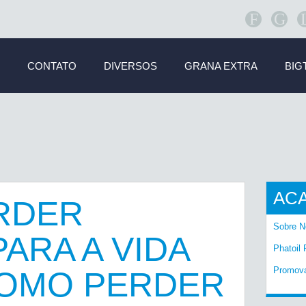
F
G
CONTATO
DIVERSOS
GRANA EXTRA
BIG
AC
RDER
Sobre N
ARA A VIDA
Phatoil 
Promov
COMO PERDER