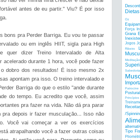
so não ver minha filha crescer e não deixar
Descon
ortável antes de eu partir." Viu? É por isso
Dietas
ga.
Oz
Equipam
Força I
Grana E
os bons pra Perder Barriga. Eu vou te passar
Inexiste
ervalado ou em inglês HIIT, sigla para High
Jogos
J
Ribeiro
que quer dizer Treino Intervalado de Alta
Muscu
Meditação
r acelerado durante 1 hora, você pode fazer
Superi
r o dobro dos resultados! É isso mesmo 2x
Sabedoria
Musc
 apontam pra isso. O treino intervalado e
Import
Perder Barriga do que o estilo "ande durante
Patrocine
Postur
de do tempo. Eu acredito que você, assim
Princípi
Treinam
ortantes pra fazer na vida. Não dá pra parar
Receita
h pra depois ir fazer musculação... Isso não
/Spinnin
Alim
po. Você vai começar a ver os exercícios
alternat
stá atrapalhando você a fazer outras coisas
Tipo Fis
Pliométr