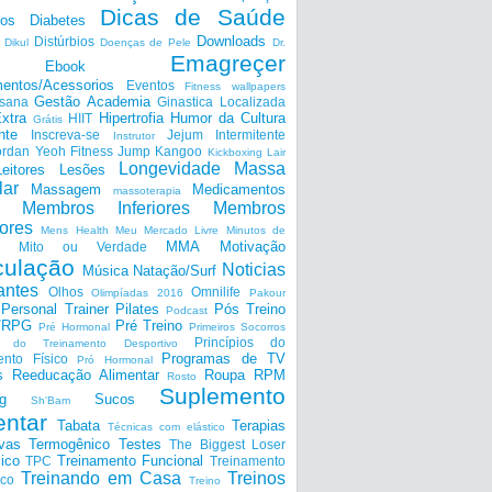
Dicas de Saúde
tos
Diabetes
Downloads
Distúrbios
Dikul
Doenças de Pele
Dr.
Emagreçer
Ebook
entos/Acessorios
Eventos
Fitness wallpapers
Gestão Academia
nsana
Ginastica Localizada
xtra
Hipertrofia
Humor da Cultura
HIIT
Grátis
nte
Inscreva-se
Jejum Intermitente
Instrutor
ordan Yeoh Fitness
Jump
Kangoo
Kickboxing
Lair
Longevidade
Massa
Leitores
Lesões
lar
Massagem
Medicamentos
massoterapia
Membros Inferiores
Membros
ores
Mens Health
Meu Mercado Livre
Minutos de
MMA
Motivação
Mito ou Verdade
ulação
Noticias
Música
Natação/Surf
antes
Olhos
Omnilife
Olimpíadas 2016
Pakour
Personal Trainer
Pilates
Pós Treino
Podcast
a/RPG
Pré Treino
Pré Hormonal
Primeiros Socorros
Princípios do
os do Treinamento Desportivo
Programas de TV
ento Físico
Pró Hormonal
s
Reeducação Alimentar
Roupa
RPM
Rosto
Suplemento
g
Sucos
Sh'Bam
entar
Tabata
Terapias
Técnicas com elástico
ivas
Termogênico
Testes
The Biggest Loser
ico
Treinamento Funcional
TPC
Treinamento
Treinando em Casa
Treinos
ico
Treino