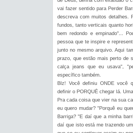
de Deus, defina com exatidão o 
vai fazer sentido para Perder Bar
descreva com muitos detalhes. 
fundos, tanto verticais quanto ho
bem redondo e empinado"... Po
pessoa que te inspire e represent
junto no mesmo arquivo. Aqui tam
prazo, que estão mais perto de 
calça jeans que eu usava", "p
específico também.
Blz! Você definiu ONDE você q
definir o PORQUÊ chegar lá. Uma 
Pra cada coisa que vier na sua c
eu quero mudar? "Porquê eu quer
Barriga? "E daí que a minha barr
daí que isto está me trazendo um 