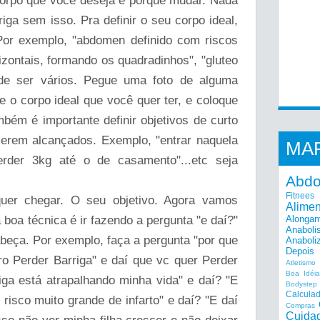
corpo que você deseja e porque mudar. Nada
riga sem isso. Pra definir o seu corpo ideal,
Por exemplo, "abdomen definido com riscos
rizontais, formando os quadradinhos", "gluteo
de ser vários. Pegue uma foto de alguma
e o corpo ideal que você quer ter, e coloque
bém é importante definir objetivos de curto
serem alcançados. Exemplo, "entrar naquela
MA
erder 3kg até o de casamento"...etc seja
Abd
Fitnees
uer chegar. O seu objetivo. Agora vamos
Alime
boa técnica é ir fazendo a pergunta "e daí?"
Alonga
Anaboli
abeça. Por exemplo, faça a pergunta "por que
Anaboli
Depois
o Perder Barriga" e daí que vc quer Perder
Atletismo
Boa Idéi
iga está atrapalhando minha vida" e daí? "E
Bodystep
Calcula
risco muito grande de infarto" e daí? "E daí
Compras
Cuida