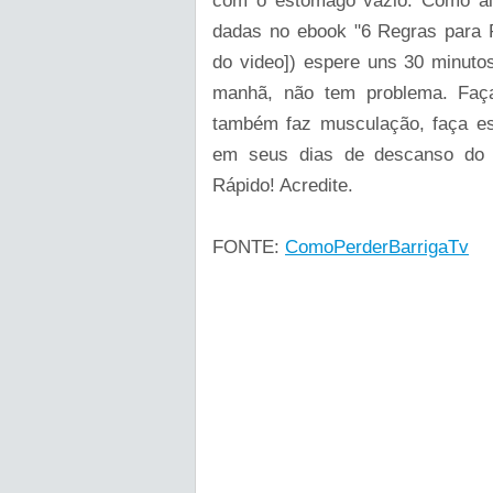
com o estômago vazio. Como al
dadas no ebook "6 Regras para P
do video]) espere uns 30 minutos
manhã, não tem problema. Faça
também faz musculação, faça es
em seus dias de descanso do t
Rápido! Acredite.
FONTE:
ComoPerderBarrigaTv