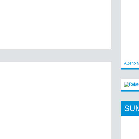
A Zeno M
SU