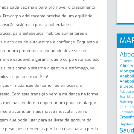
omida cada vez mais para promover o crescimento
. Pré-corpo adolescente precisa de um equilíbrio
transição sistêmica para a puberdade e
cial para estabelecer hábitos alimentares e
MA
os e atitudes de auto-estima e confiança. Enquanto a
tornar um problema, a prioridade deve ser um
Abd
nar-se saudável e garantir que o corpo está apoiado
Fitnees
Alime
s, tais como o sistema digestivo e estômago, vai
Alonga
Anabol
ilizar o peso e mantê-lo!
Anaboli
anças – mudanças de humor, as emoções, a
e Depo
Atletismo
 o resto. Com esta transição vem a mudança na forma
Boa Idéi
Bodystep
As meninas tendem a engordar um pouco e alargar
Calculad
er-se e acumular mais massa muscular com o
Compras
Crossfit
em que pode lutar para se livrar da gordura do
Depilaçã
Saúd
de peso, peso remédios perda e curas para a perda