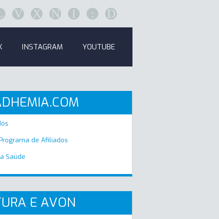
L
V
X
N
I
:
D
K
INSTAGRAM
YOUTUBE
ADHEMIA.COM
Nós
 Programa de Afiliados
a Saúde
URA E AVON