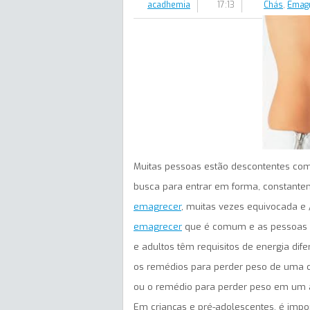
acadhemia
17:13
Chás
,
Emag
Muitas pessoas estão descontentes co
busca para entrar em forma, constante
emagrecer
, muitas vezes equivocada e 
emagrecer
que é comum e as pessoas n
e adultos têm requisitos de energia dif
os remédios para perder peso de uma c
ou o remédio para perder peso em um ad
Em crianças e pré-adolescentes, é imp