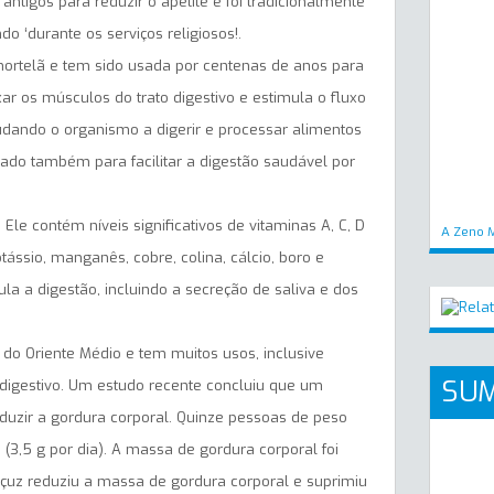
tigos para reduzir o apetite e foi tradicionalmente
 ‘durante os serviços religiosos!.
hortelã e tem sido usada por centenas de anos para
r os músculos do trato digestivo e estimula o fluxo
ajudando o organismo a digerir e processar alimentos
rado também para facilitar a digestão saudável por
 Ele contém níveis significativos de vitaminas A, C, D
A Zeno M
tássio, manganês, cobre, colina, cálcio, boro e
mula a digestão, incluindo a secreção de saliva e dos
e do Oriente Médio e tem muitos usos, inclusive
SUM
digestivo. Um estudo recente concluiu que um
uzir a gordura corporal. Quinze pessoas de peso
3,5 g por dia). A massa de gordura corporal foi
çuz reduziu a massa de gordura corporal e suprimiu