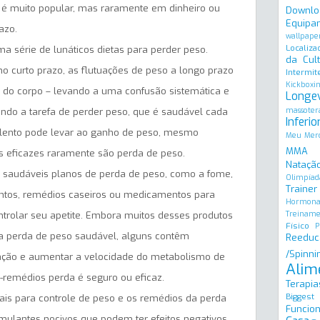
 é muito popular, mas raramente em dinheiro ou
Downlo
Equipa
azo.
wallpape
Localiza
ma série de lunáticos dietas para perder peso.
da Cult
no curto prazo, as flutuações de peso a longo prazo
Intermit
Kickboxi
o do corpo – levando a uma confusão sistemática e
Longe
massoter
ndo a tarefa de perder peso, que é saudável cada
Inferio
s lento pode levar ao ganho de peso, mesmo
Meu Merc
MMA
eficazes raramente são perda de peso.
Natação
saudáveis planos de perda de peso, como a fome,
Olimpíad
Trainer
ntos, remédios caseiros ou medicamentos para
Hormona
Treinam
ntrolar seu apetite. Embora muitos desses produtos
Físico
P
 perda de peso saudável, alguns contêm
Reeduc
/Spinni
ração e aumentar a velocidade do metabolismo de
Alim
o-remédios perda é seguro ou eficaz.
Terapia
Biggest
ais para controle de peso e os remédios da perda
Funcion
imulantes nocivos que podem ter efeitos negativos