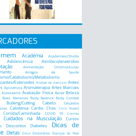
RCADORES
omem
Academia
Academias/Studio
Adolescência
Aeróbico/anaeróbio
ntação
Alimentação Ortomolecular
mento
Amigos da Saúde
ismo/Catabolismo/Metabolismo
zantes/Esteroides
Antes
Análise de exercício
is
Aromaterapia
Artes Marciais
Aplicativos
Avaliação Fisica
Beleza
Autoexame
Barba
Boas Maneiras
Body Balance
Body Combat
a
Bulking/Cutting
Cabelo
Calçados
Calistenia
Cardio
Chás
oras
Chris Powell
Corrida/Caminhada
COVID 19
Cremes
Cuidados na Musculação
Cursos
Dicas de
Descontos
Diabetes
o
e
Dietas
Distúrbios
Dikul
Doenças de Pele