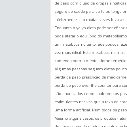
de peso com o uso de drogas sintéticas
seguro de saúde para curto ou longo pr
Infelizmente, isto muitas vezes leva a u
Enquanto o yo-yo dieta pode ser eficaz 
pode afetar o equilíbrio do metabolism
um metabolismo lento, aos poucos faze
vez mais difícil. Este metabolismo mai
comendo normalmente. Home remédios 
Algumas pessoas seguem dietas pouco 
perda de peso prescrição de medicame
perda de peso over-the-counter para co
são anunciados como suplementos para
estimulantes nocivos que a taxa de co
uma forma artificial. Nem todos os pes
Mesmo alguns casos, os produtos natur
de peso contendo efedrina e outros est