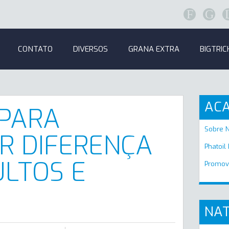
F
G
CONTATO
DIVERSOS
GRANA EXTRA
BIGTRIC
AC
 PARA
Sobre 
R DIFERENÇA
Phatoil
LTOS E
Promov
NAT