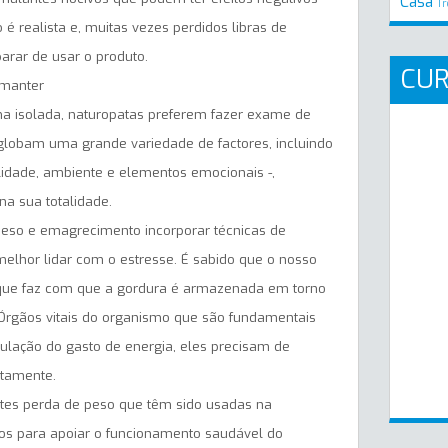
Casa
Tr
 é realista e, muitas vezes perdidos libras de
arar de usar o produto.
CU
 manter
ma isolada, naturopatas preferem fazer exame de
nglobam uma grande variedade de factores, incluindo
nalidade, ambiente e elementos emocionais -,
na sua totalidade.
peso e emagrecimento incorporar técnicas de
melhor lidar com o estresse. É sabido que o nosso
l que faz com que a gordura é armazenada em torno
. Órgãos vitais do organismo que são fundamentais
ulação do gasto de energia, eles precisam de
etamente.
ntes perda de peso que têm sido usadas na
nos para apoiar o funcionamento saudável do