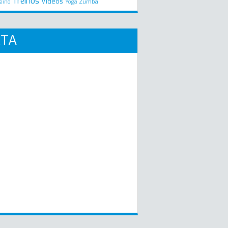
Treinos
Videos
Zumba
eino
Yoga
RTA