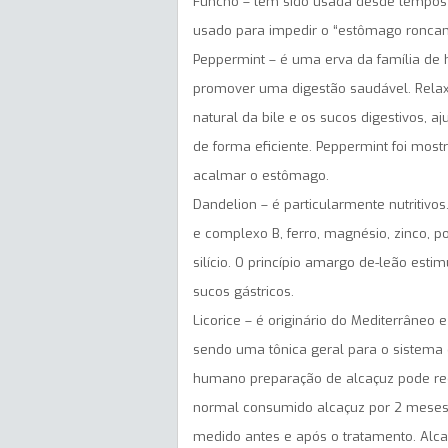
Funcho – tem sido usada desde tempos an
usado para impedir o “estômago roncando
Peppermint – é uma erva da família de 
promover uma digestão saudável. Relaxa
natural da bile e os sucos digestivos, 
de forma eficiente. Peppermint foi most
acalmar o estômago.
Dandelion – é particularmente nutritivos.
e complexo B, ferro, magnésio, zinco, po
silício. O princípio amargo de-leão esti
sucos gástricos.
Licorice – é originário do Mediterrâneo 
sendo uma tônica geral para o sistema 
humano preparação de alcaçuz pode red
normal consumido alcaçuz por 2 meses (
medido antes e após o tratamento. Alca