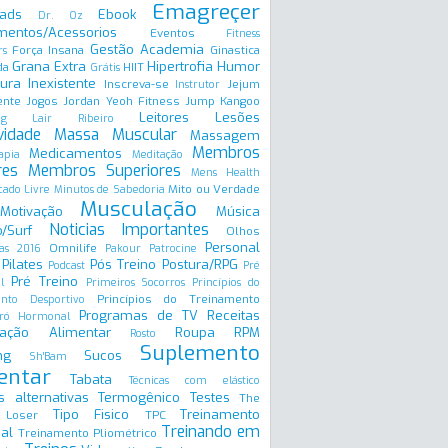
Emagreçer
ads
Ebook
Dr. Oz
mentos/Acessorios
Eventos
Fitness
Gestão Academia
Força Insana
Ginastica
rs
Grana Extra
Hipertrofia
Humor
da
HIIT
Grátis
ura Inexistente
Inscreva-se
Jejum
Instrutor
ente
Jogos
Jordan Yeoh Fitness
Jump
Kangoo
Leitores
Lesões
ng
Lair Ribeiro
vidade
Massa Muscular
Massagem
Membros
Medicamentos
apia
Meditação
res
Membros Superiores
Mens Health
Mito ou Verdade
ado Livre
Minutos de Sabedoria
Musculação
Motivação
Música
Noticias Importantes
/Surf
Olhos
Personal
Omnilife
as 2016
Pakour
Patrocine
Pilates
Pós Treino
Postura/RPG
Podcast
Pré
Pré Treino
l
Primeiros Socorros
Princípios do
Princípios do Treinamento
ento Desportivo
Programas de TV
Receitas
ró Hormonal
ação Alimentar
Roupa
RPM
Rosto
Suplemento
ng
Sucos
Sh'Bam
entar
Tabata
Técnicas com elástico
s alternativas
Termogênico
Testes
The
Tipo Fisico
Treinamento
 Loser
TPC
Treinando em
al
Treinamento Pliométrico