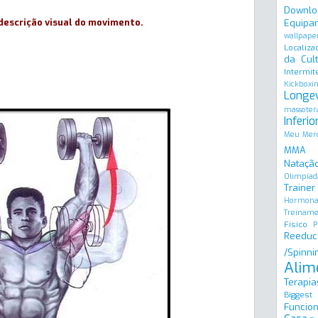
Downlo
descrição visual do movimento.
Equipa
wallpape
Localiza
da Cult
Intermit
Kickboxi
Longe
massoter
Inferio
Meu Merc
MMA
Natação
Olimpíad
Trainer
Hormona
Treinam
Físico
P
Reeduc
/Spinni
Alim
Terapia
Biggest
Funcion