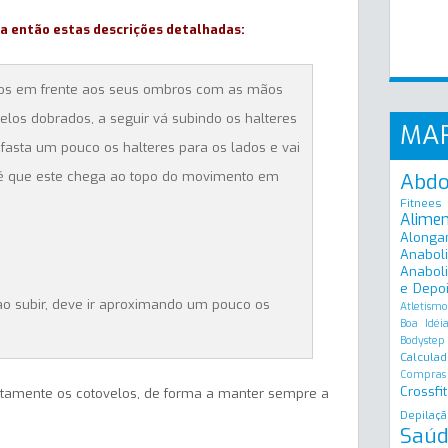
ga então estas descrições detalhadas:
-os em frente aos seus ombros com as mãos
los dobrados, a seguir vá subindo os halteres
MA
asta um pouco os halteres para os lados e vai
é que este chega ao topo do movimento em
Abd
Fitnees
Alime
Alonga
Anabol
Anaboli
e Depo
o subir, deve ir aproximando um pouco os
Atletismo
Boa Idéi
Bodystep
Calculad
Compras
Crossfit
tamente os cotovelos, de forma a manter sempre a
Depilaçã
Saúd