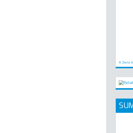
A Zeno M
SUM