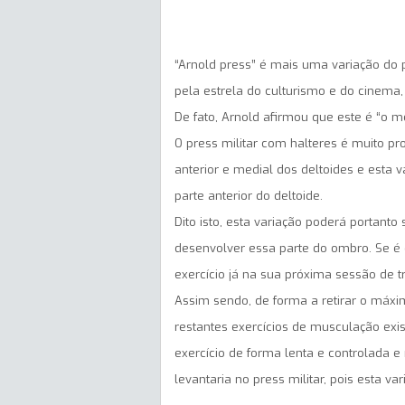
“Arnold press” é mais uma variação do p
pela estrela do culturismo e do cinema
De fato, Arnold afirmou que este é “o 
O press militar com halteres é muito pr
anterior e medial dos deltoides e esta
parte anterior do deltoide.
Dito isto, esta variação poderá portant
desenvolver essa parte do ombro. Se é 
exercício já na sua próxima sessão de t
Assim sendo, de forma a retirar o máxi
restantes exercícios de musculação exist
exercício de forma lenta e controlada
levantaria no press militar, pois esta vari