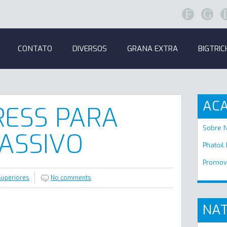
F
G
CONTATO
DIVERSOS
GRANA EXTRA
BIGTRIC
AC
RESS PARA
Sobre 
ASSIVO
Phatoil
Promov
uperiores
No comments
NAT