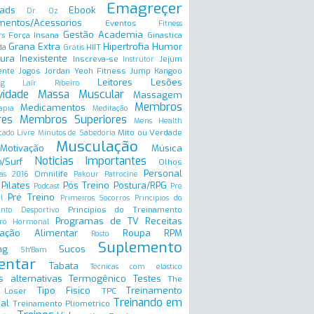
Emagreçer
ads
Ebook
Dr. Oz
mentos/Acessorios
Eventos
Fitness
Gestão Academia
Força Insana
Ginastica
rs
Grana Extra
Hipertrofia
Humor
da
HIIT
Grátis
ura Inexistente
Inscreva-se
Jejum
Instrutor
ente
Jogos
Jordan Yeoh Fitness
Jump
Kangoo
Leitores
Lesões
ng
Lair Ribeiro
vidade
Massa Muscular
Massagem
Membros
Medicamentos
apia
Meditação
res
Membros Superiores
Mens Health
Mito ou Verdade
ado Livre
Minutos de Sabedoria
Musculação
Motivação
Música
Noticias Importantes
/Surf
Olhos
Personal
Omnilife
as 2016
Pakour
Patrocine
Pilates
Pós Treino
Postura/RPG
Podcast
Pré
Pré Treino
l
Primeiros Socorros
Princípios do
Princípios do Treinamento
ento Desportivo
Programas de TV
Receitas
ró Hormonal
ação Alimentar
Roupa
RPM
Rosto
Suplemento
ng
Sucos
Sh'Bam
entar
Tabata
Técnicas com elástico
s alternativas
Termogênico
Testes
The
Tipo Fisico
Treinamento
 Loser
TPC
Treinando em
al
Treinamento Pliométrico