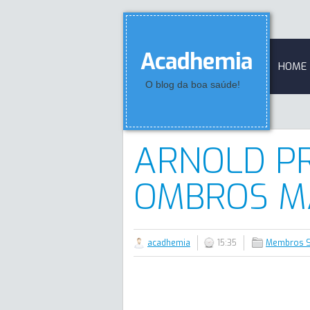
Acadhemia
HOME
O blog da boa saúde!
ARNOLD P
OMBROS M
acadhemia
15:35
Membros S