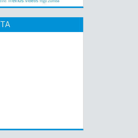
Treinos
Videos
Zumba
eino
Yoga
RTA