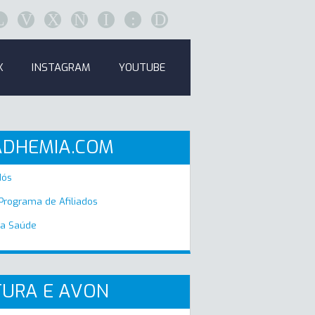
L
V
X
N
I
:
D
K
INSTAGRAM
YOUTUBE
ADHEMIA.COM
Nós
 Programa de Afiliados
a Saúde
URA E AVON