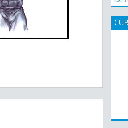
Casa
Tr
CU