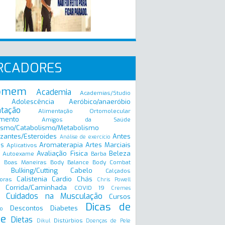
RCADORES
omem
Academia
Academias/Studio
Adolescência
Aeróbico/anaeróbio
ntação
Alimentação Ortomolecular
mento
Amigos da Saúde
ismo/Catabolismo/Metabolismo
zantes/Esteroides
Antes
Análise de exercício
is
Aromaterapia
Artes Marciais
Aplicativos
Avaliação Fisica
Beleza
Autoexame
Barba
Boas Maneiras
Body Balance
Body Combat
a
Bulking/Cutting
Cabelo
Calçados
Calistenia
Cardio
Chás
oras
Chris Powell
Corrida/Caminhada
COVID 19
Cremes
Cuidados na Musculação
Cursos
Dicas de
Descontos
Diabetes
o
e
Dietas
Distúrbios
Dikul
Doenças de Pele