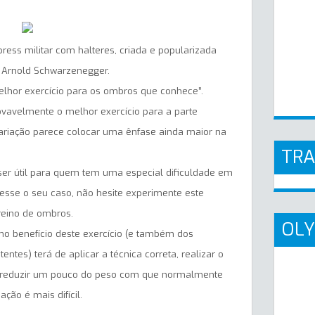
ress militar com halteres, criada e popularizada
, Arnold Schwarzenegger.
melhor exercício para os ombros que conhece”.
ovavelmente o melhor exercício para a parte
 variação parece colocar uma ênfase ainda maior na
TR
o ser útil para quem tem uma especial dificuldade em
esse o seu caso, não hesite experimente este
reino de ombros.
OLY
mo benefício deste exercício (e também dos
entes) terá de aplicar a técnica correta, realizar o
 e reduzir um pouco do peso com que normalmente
ação é mais difícil.