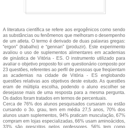
A literatura científica se refere aos ergogênicos como sendo
as substâncias ou fenômenos que melhoram o desempenho
de um atleta. O termo é derivado de duas palavras gregas:
“ergon” (trabalho) e “gennan” (produzir). Este experimento
avaliou o uso de suplementos alimentares em academias
de ginástica de Vitória - ES. O instrumento utilizado para
avaliar o objetivo proposto foi um questionário composto por
23 questões, referentes ao perfil de pessoas que freqüentam
as academias na cidade de Vitória - ES englobando
questões relativas aos objetivos deste estudo. As questões
eram de múltipla escolha, podendo o aluno escolher se
desejasse mais de uma resposta para a mesma pergunta.
Os dados foram tratados em termos de percentuais.
Cerca de 76% dos alunos pesquisados cursaram ou estão
cursando o 3o. grau, tem em média 27,5 anos, 70% dos
alunos usam suplementos, 94% praticam musculação, 67%
compram em lojas especializadas, 66% usam aminoácidos,
33% são prescritos pelos professores, 56% tem como