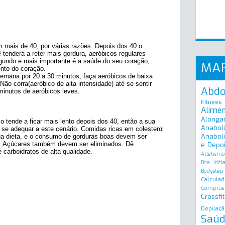
 mais de 40, por várias razões. Depois dos 40 o
 tenderá a reter mais gordura, aeróbicos regulares
undo e mais importante é a saúde do seu coração,
MA
nto do coração.
semana por 20 a 30 minutos, faça aeróbicos de baixa
Não corra(aeróbico de alta intensidade) até se sentir
Abd
inutos de aeróbicos leves.
Fitnees
Alime
Alonga
 tende a ficar mais lento depois dos 40, então a sua
Anabol
se adequar a este cenário. Comidas ricas em colesterol
Anaboli
a dieta, e o consumo de gorduras boas devem ser
). Açúcares também devem ser eliminados. Dê
e Depo
 carboidratos de alta qualidade.
Atletismo
Boa Idéi
Bodystep
Calculad
Compras
Crossfit
Depilaçã
Saúd