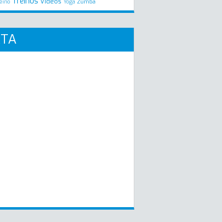
Treinos
Videos
Zumba
eino
Yoga
RTA