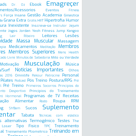
Emagreçer
ads
Ebook
Dr. Oz
mentos/Acessorios
Eventos
Fitness
Gestão Academia
Força Insana
Ginastica
rs
Grana Extra
Hipertrofia
Humor
da
HIIT
Grátis
ura Inexistente
Inscreva-se
Jejum
Instrutor
ente
Jogos
Jordan Yeoh Fitness
Jump
Kangoo
Leitores
Lesões
ng
Lair Ribeiro
vidade
Massa Muscular
Massagem
Membros
Medicamentos
apia
Meditação
res
Membros Superiores
Mens Health
Mito ou Verdade
ado Livre
Minutos de Sabedoria
Musculação
Motivação
Música
Noticias Importantes
/Surf
Olhos
Personal
Omnilife
as 2016
Pakour
Patrocine
Pilates
Pós Treino
Postura/RPG
Podcast
Pré
Pré Treino
l
Primeiros Socorros
Princípios do
Princípios do Treinamento
ento Desportivo
Programas de TV
Receitas
ró Hormonal
ação Alimentar
Roupa
RPM
Rosto
Suplemento
ng
Sucos
Sh'Bam
entar
Tabata
Técnicas com elástico
s alternativas
Termogênico
Testes
The
Tipo Fisico
Treinamento
 Loser
TPC
Treinando em
al
Treinamento Pliométrico