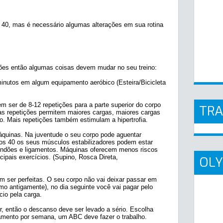
40, mas é necessário algumas alterações em sua rotina
sões então algumas coisas devem mudar no seu treino:
nutos em algum equipamento aeróbico (Esteira/Bicicleta
m ser de 8-12 repetições para a parte superior do corpo
TR
ucas repetições permitem maiores cargas, maiores cargas
o. Mais repetições também estimulam a hipertrofia.
quinas. Na juventude o seu corpo pode aguentar
dos 40 os seus músculos estabilizadores podem estar
tendões e ligamentos. Máquinas oferecem menos riscos
cipais exercícios. (Supino, Rosca Direta,
OLY
m ser perfeitas. O seu corpo não vai deixar passar em
o antigamente), no dia seguinte você vai pagar pelo
cio pela carga.
, então o descanso deve ser levado a sério. Escolha
namento por semana, um ABC deve fazer o trabalho.