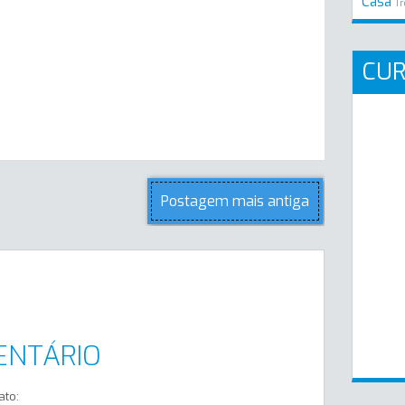
Casa
Tr
CU
Postagem mais antiga
ENTÁRIO
ato: