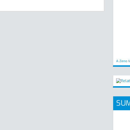
A Zeno M
SUM