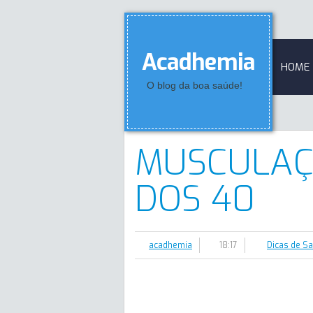
Acadhemia
HOME
O blog da boa saúde!
MUSCULAÇ
DOS 40
acadhemia
18:17
Dicas de S