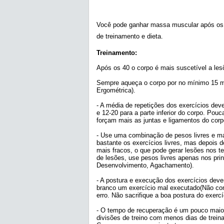
Você pode ganhar massa muscular após os 
de treinamento e dieta.
Treinamento:
Após os 40 o corpo é mais suscetível a le
Sempre aqueça o corpo por no mínimo 15 mi
Ergométrica).
- A média de repetições dos exercícios deve
e 12-20 para a parte inferior do corpo. Po
forçam mais as juntas e ligamentos do corp
- Use uma combinação de pesos livres e má
bastante os exercícios livres, mas depois 
mais fracos, o que pode gerar lesões nos 
de lesões, use pesos livres apenas nos prin
Desenvolvimento, Agachamento).
- A postura e execução dos exercícios deve
branco um exercício mal executado(Não com
erro. Não sacrifique a boa postura do exercí
- O tempo de recuperação é um pouco maior
divisões de treino com menos dias de trei