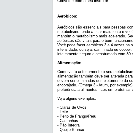
Converse com o seu instrutor.
Aeróbicos:
Aeróbicos são essenciais para pessoas com
metabolismo tende a ficar mais lento e você
mantém o metabolismo mais acelerado. Seg
aeróbicos são vitais para o bom funcioname
Você pode fazer aeróbicos 3 a 4 vezes na 
intensidade, ou seja, caminhada ou cooper. 
inteiramente seguro e acostumado com 30 m
Alimentação:
Como visto anteriormente o seu metabolismo
alimentação também deve ser alterada para 
devem ser eliminadas completamente da su
encorajado. (Omega 3 - Atum, por exemplo
preferência a alimentos ricos em proteínas e
Veja alguns exemplos:
- Claras de Ovos
- Leite
- Peito de Frango/Peru
- Castanhas
- Pão Integral
- Queijo Branco