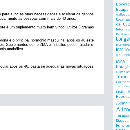
Downlo
Equipa
para supri as suas necessidades e acelerar os ganhos.
wallpape
udar muito as pessoas com mais de 40 anos:
Localiza
da Cult
este é um suplemento muito bem vindo. Utilize 5 gramas
Intermit
Kickboxi
Longe
erona é o principal hormônio masculina, após os 40 este
nos. Suplementos como ZMA e Tribullus podem ajudar o
massoter
Inferio
nio anabólico.
Meu Merc
MMA
ular após os 40, basta se adequar as novas situações
Natação
Olimpíad
Trainer
Hormona
Treinam
Físico
P
Reeduc
/Spinni
Alim
Terapia
Biggest
Funcion