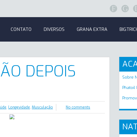
F
G
CONTATO
DIVERSOS
GRANA EXTRA
BIGTRIC
AC
ÃO DEPOIS
Sobre 
Phatoil
Promov
aúde
,
Longevidade
,
Musculação
No comments
NAT