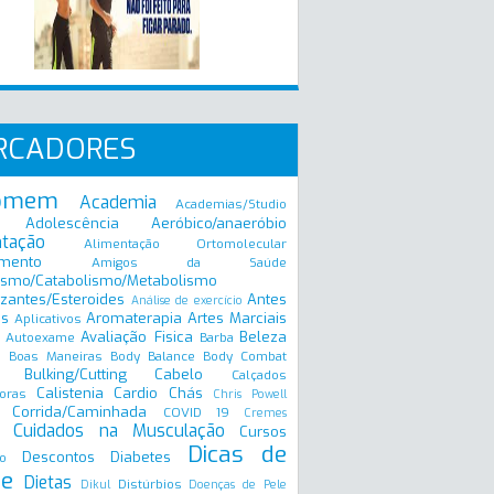
RCADORES
omem
Academia
Academias/Studio
Adolescência
Aeróbico/anaeróbio
ntação
Alimentação Ortomolecular
mento
Amigos da Saúde
ismo/Catabolismo/Metabolismo
zantes/Esteroides
Antes
Análise de exercício
is
Aromaterapia
Artes Marciais
Aplicativos
Avaliação Fisica
Beleza
Autoexame
Barba
Boas Maneiras
Body Balance
Body Combat
a
Bulking/Cutting
Cabelo
Calçados
Calistenia
Cardio
Chás
oras
Chris Powell
Corrida/Caminhada
COVID 19
Cremes
Cuidados na Musculação
Cursos
Dicas de
Descontos
Diabetes
o
e
Dietas
Distúrbios
Dikul
Doenças de Pele