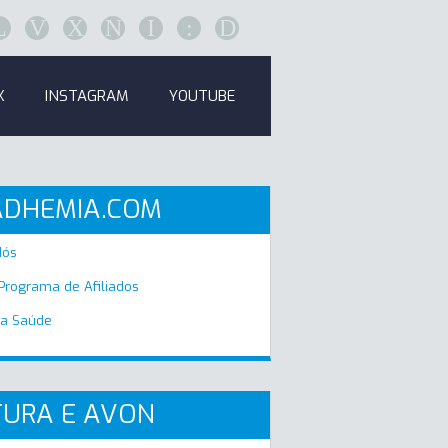
L
V
X
N
I
:
D
K
INSTAGRAM
YOUTUBE
ADHEMIA.COM
Nós
 Programa de Afiliados
a Saúde
URA E AVON