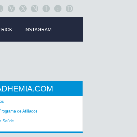
L
V
X
N
I
:
D
TRICK
INSTAGRAM
ADHEMIA.COM
ós
Programa de Afiliados
a Saúde