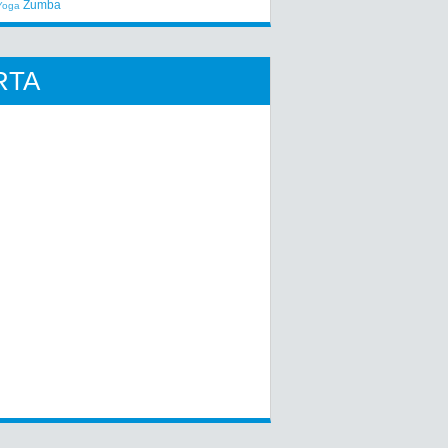
Zumba
Yoga
RTA