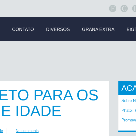
F
G
CONTATO
DIVERSOS
GRANA EXTRA
BIG
AC
ETO PARA OS
Sobre N
DE IDADE
Phatoil 
Promov
de
No comments