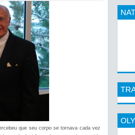
NAT
TR
OL
percebeu que seu corpo se tornava cada vez