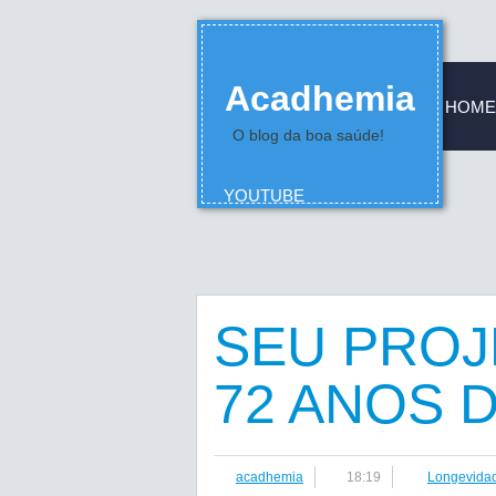
Acadhemia
HOME
O blog da boa saúde!
YOUTUBE
SEU PROJ
72 ANOS 
acadhemia
18:19
Longevida