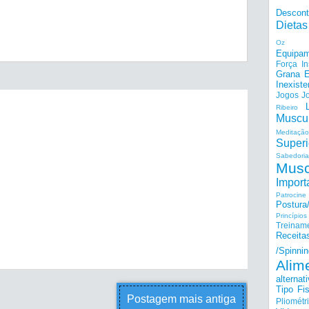
Descon
Dietas
Oz
Equipam
Força I
Grana E
Inexiste
Jogos
J
Ribeiro
Muscu
Meditação
Superi
Sabedoria
Musc
Import
Patrocine
Postur
Princípi
Treinam
Receita
/Spinnin
Alim
alternat
Tipo Fis
Postagem mais antiga
Pliométr