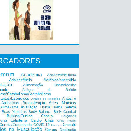
RCADORES
omem
Academia
Academias/Studio
Adolescência
Aeróbico/anaeróbio
ntação
Alimentação Ortomolecular
mento
Amigos da Saúde
smo/Catabolismo/Metabolismo
zantes/Esteroides
Antes e
Análise de exercício
Aromaterapia
Artes Marciais
Aplicativos
Avaliação Fisica
Beleza
Autoexame
Barba
Boas Maneiras
Body Balance
Body Combat
a
Bulking/Cutting
Cabelo
Calçados
Calistenia
Cardio
Chás
doras
Chris Powell
Corrida/Caminhada
Crossfit
COVID 19
Cremes
dos na Musculação
Cursos
Depilação