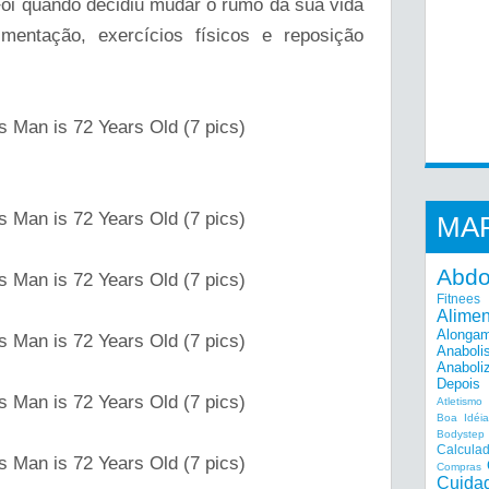
Foi quando decidiu mudar o rumo da sua vida
mentação, exercícios físicos e reposição
MA
Abd
Fitnees
Alime
Alonga
Anaboli
Anaboli
Depois
Atletismo
Boa Idéi
Bodystep
Calcula
Compras
Cuida