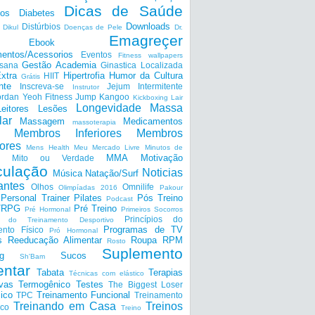
Dicas de Saúde
tos
Diabetes
Downloads
Distúrbios
Dikul
Doenças de Pele
Dr.
Emagreçer
Ebook
entos/Acessorios
Eventos
Fitness wallpapers
Gestão Academia
nsana
Ginastica Localizada
xtra
Hipertrofia
Humor da Cultura
HIIT
Grátis
nte
Inscreva-se
Jejum Intermitente
Instrutor
ordan Yeoh Fitness
Jump
Kangoo
Kickboxing
Lair
Longevidade
Massa
Leitores
Lesões
lar
Massagem
Medicamentos
massoterapia
Membros Inferiores
Membros
ores
Mens Health
Meu Mercado Livre
Minutos de
MMA
Motivação
Mito ou Verdade
ulação
Noticias
Música
Natação/Surf
antes
Olhos
Omnilife
Olimpíadas 2016
Pakour
Personal Trainer
Pilates
Pós Treino
Podcast
a/RPG
Pré Treino
Pré Hormonal
Primeiros Socorros
Princípios do
os do Treinamento Desportivo
Programas de TV
ento Físico
Pró Hormonal
s
Reeducação Alimentar
Roupa
RPM
Rosto
Suplemento
g
Sucos
Sh'Bam
entar
Tabata
Terapias
Técnicas com elástico
ivas
Termogênico
Testes
The Biggest Loser
ico
Treinamento Funcional
TPC
Treinamento
Treinando em Casa
Treinos
ico
Treino