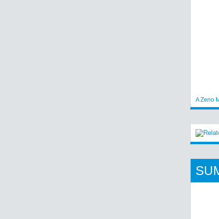
A Zeno M
SU