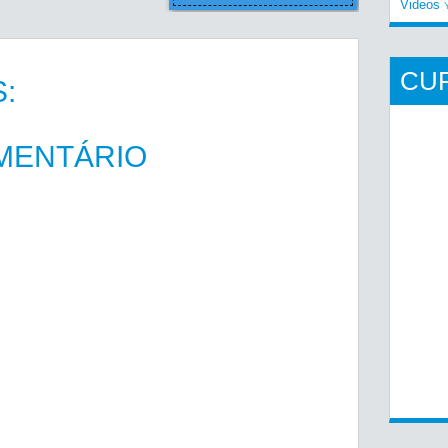
Videos
CU
:
MENTÁRIO