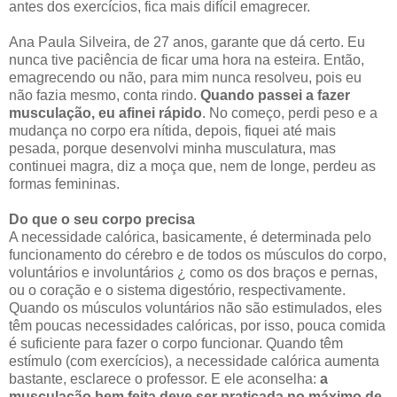
antes dos exercícios, fica mais difícil emagrecer.
Ana Paula Silveira, de 27 anos, garante que dá certo. Eu
nunca tive paciência de ficar uma hora na esteira. Então,
emagrecendo ou não, para mim nunca resolveu, pois eu
não fazia mesmo, conta rindo.
Quando passei a fazer
musculação, eu afinei rápido
. No começo, perdi peso e a
mudança no corpo era nítida, depois, fiquei até mais
pesada, porque desenvolvi minha musculatura, mas
continuei magra, diz a moça que, nem de longe, perdeu as
formas femininas.
Do que o seu corpo precisa
A necessidade calórica, basicamente, é determinada pelo
funcionamento do cérebro e de todos os músculos do corpo,
voluntários e involuntários ¿ como os dos braços e pernas,
ou o coração e o sistema digestório, respectivamente.
Quando os músculos voluntários não são estimulados, eles
têm poucas necessidades calóricas, por isso, pouca comida
é suficiente para fazer o corpo funcionar. Quando têm
estímulo (com exercícios), a necessidade calórica aumenta
bastante, esclarece o professor. E ele aconselha:
a
musculação bem feita deve ser praticada no máximo de