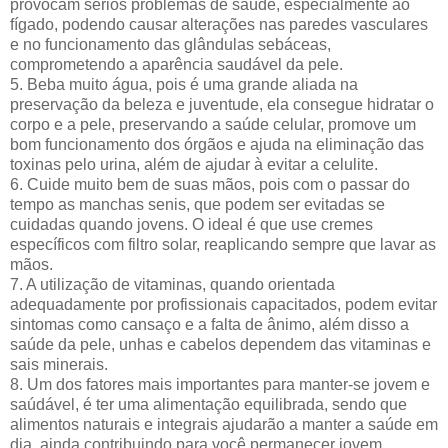
provocam sérios problemas de saúde, especialmente ao
fígado, podendo causar alterações nas paredes vasculares
e no funcionamento das glândulas sebáceas,
comprometendo a aparência saudável da pele.
5. Beba muito água, pois é uma grande aliada na
preservação da beleza e juventude, ela consegue hidratar o
corpo e a pele, preservando a saúde celular, promove um
bom funcionamento dos órgãos e ajuda na eliminação das
toxinas pelo urina, além de ajudar à evitar a celulite.
6. Cuide muito bem de suas mãos, pois com o passar do
tempo as manchas senis, que podem ser evitadas se
cuidadas quando jovens. O ideal é que use cremes
específicos com filtro solar, reaplicando sempre que lavar as
mãos.
7. A utilização de vitaminas, quando orientada
adequadamente por profissionais capacitados, podem evitar
sintomas como cansaço e a falta de ânimo, além disso a
saúde da pele, unhas e cabelos dependem das vitaminas e
sais minerais.
8. Um dos fatores mais importantes para manter-se jovem e
saúdável, é ter uma alimentação equilibrada, sendo que
alimentos naturais e integrais ajudarão a manter a saúde em
dia, ainda contribuindo para você permanecer jovem.