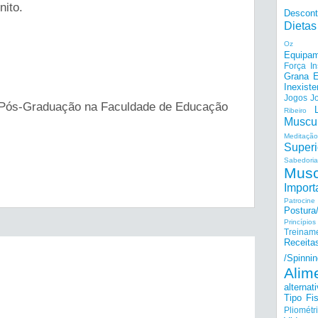
nito.
Descon
Dietas
Oz
Equipam
Força I
Grana E
Inexiste
Jogos
J
ós-Graduação na Faculdade de Educação
Ribeiro
Muscu
Meditação
Superi
Sabedoria
Musc
Import
Patrocine
Postur
Princípi
Treinam
Receita
/Spinnin
Alim
alternat
Tipo Fis
Pliométr