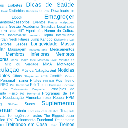
Dicas de Saúde
tos
Diabetes
Downloads
Distúrbios
Dikul
Doenças de Pele
Dr.
Emagreçer
Ebook
entos/Acessorios
Eventos
Fitness wallpapers
Gestão Academia
nsana
Ginastica Localizada
xtra
Hipertrofia
Humor da Cultura
HIIT
Grátis
nte
Inscreva-se
Jejum Intermitente
Instrutor
ordan Yeoh Fitness
Jump
Kangoo
Kickboxing
Lair
Longevidade
Massa
Leitores
Lesões
lar
Massagem
Medicamentos
massoterapia
Membros Inferiores
Membros
ores
Mens Health
Meu Mercado Livre
Minutos de
MMA
Motivação
Mito ou Verdade
ulação
Noticias
Música
Natação/Surf
antes
Olhos
Omnilife
Olimpíadas 2016
Pakour
Personal Trainer
Pilates
Pós Treino
Podcast
a/RPG
Pré Treino
Pré Hormonal
Primeiros Socorros
Princípios do
os do Treinamento Desportivo
Programas de TV
ento Físico
Pró Hormonal
s
Reeducação Alimentar
Roupa
RPM
Rosto
Suplemento
g
Sucos
Sh'Bam
entar
Tabata
Terapias
Técnicas com elástico
ivas
Termogênico
Testes
The Biggest Loser
ico
Treinamento Funcional
TPC
Treinamento
Treinando em Casa
Treinos
ico
Treino