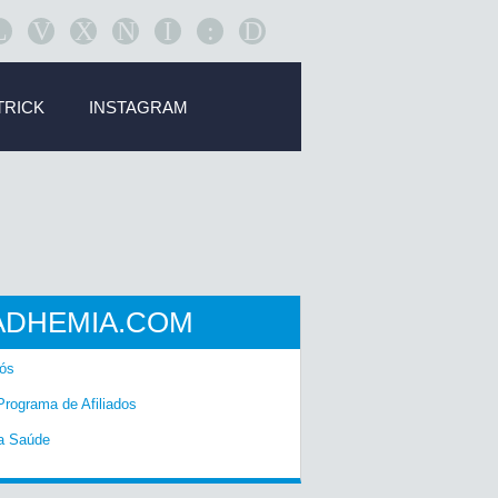
L
V
X
N
I
:
D
TRICK
INSTAGRAM
ADHEMIA.COM
ós
Programa de Afiliados
a Saúde