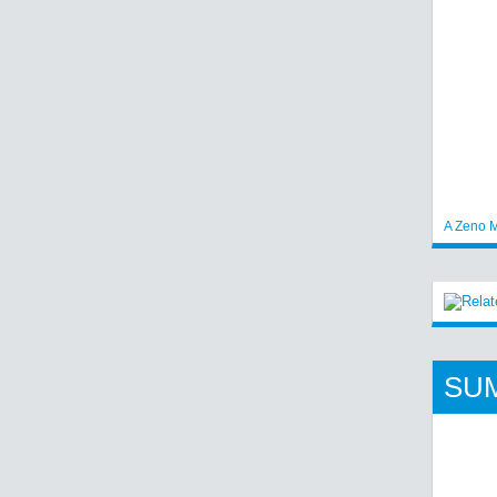
A Zeno M
SU