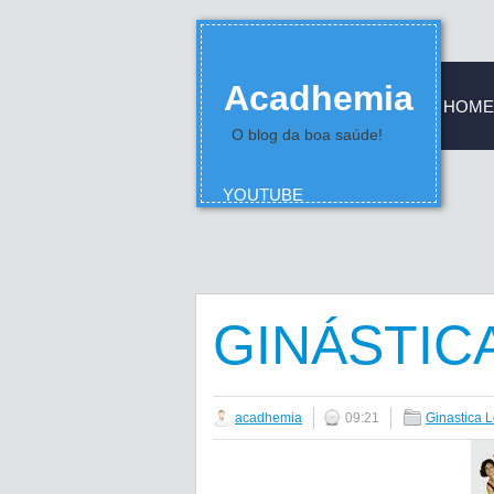
Acadhemia
HOME
O blog da boa saúde!
YOUTUBE
GINÁSTIC
acadhemia
09:21
Ginastica 