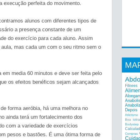
 a execução perfeita do movimento.
contramos alunos com diferentes tipos de
ssário a presença constante de um
dade do exercício para cada aluno. Assim
 aula, mas cada um com o seu ritmo sem o
MA
ra em media 60 minutos e deve ser feita pelo
Abd
ue os efeitos benéficos sejam alcançados
Fitnees
Alime
Alonga
Anaboli
Anaboli
r de forma aeróbia, há uma melhora no
Depois
Atletismo
uno ainda terá um fortalecimento dos
Boa Idéi
Bodystep
do com a variedade de exercícios
Calcula
 com pesos e bastões. É uma ótima forma de
Compras
Cuida