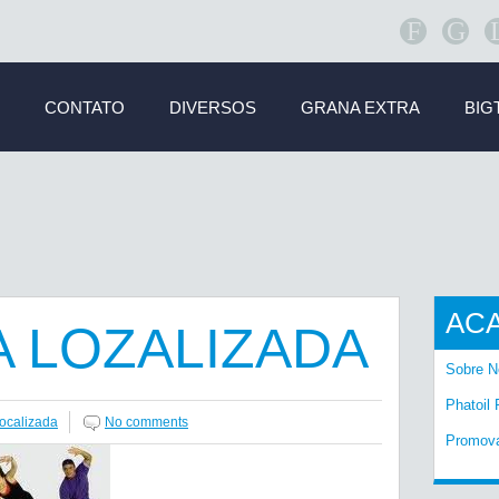
F
G
CONTATO
DIVERSOS
GRANA EXTRA
BIG
AC
A LOZALIZADA
Sobre N
Phatoil 
Localizada
No comments
Promov