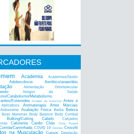
RCADORES
omem
Academia
Academias/Studio
Adolescência
Aeróbico/anaeróbio
ntação
Alimentação Ortomolecular
mento
Amigos da Saúde
smo/Catabolismo/Metabolismo
zantes/Esteroides
Antes e
Análise de exercício
Aromaterapia
Artes Marciais
Aplicativos
Avaliação Fisica
Beleza
Autoexame
Barba
Boas Maneiras
Body Balance
Body Combat
a
Bulking/Cutting
Cabelo
Calçados
Calistenia
Cardio
Chás
doras
Chris Powell
Corrida/Caminhada
Crossfit
COVID 19
Cremes
dos na Musculação
Cursos
Depilação