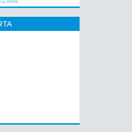
Zumba
Yoga
RTA