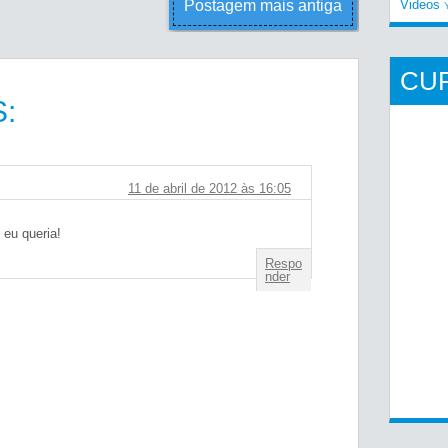
Postagem mais antiga
Videos
CU
:
11 de abril de 2012 às 16:05
 eu queria!
Respo
nder