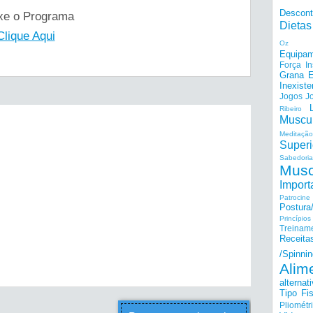
Descon
xe o Programa
Dietas
Clique Aqui
Oz
Equipam
Força I
Grana E
Inexiste
Jogos
J
Ribeiro
Muscu
Meditação
Superi
Sabedoria
Musc
Import
Patrocine
Postur
Princípi
Treinam
Receita
/Spinnin
Alim
alternat
Tipo Fis
Pliométr