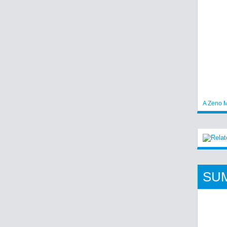
A Zeno M
SU