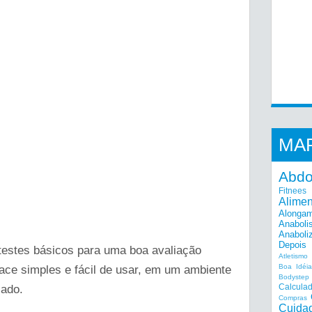
MA
Abd
Fitnees
Alime
Alonga
Anaboli
Anaboli
Depois
testes básicos para uma boa avaliação
Atletismo
Boa Idéi
ace simples e fácil de usar, em um ambiente
Bodystep
Calcula
cado.
Compras
Cuida