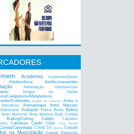
RCADORES
omem
Academia
Academias/Studio
Adolescência
Aeróbico/anaeróbio
ntação
Alimentação Ortomolecular
mento
Amigos da Saúde
smo/Catabolismo/Metabolismo
zantes/Esteroides
Antes e
Análise de exercício
Aromaterapia
Artes Marciais
Aplicativos
Avaliação Fisica
Beleza
Autoexame
Barba
Boas Maneiras
Body Balance
Body Combat
a
Bulking/Cutting
Cabelo
Calçados
Calistenia
Cardio
Chás
doras
Chris Powell
Corrida/Caminhada
Crossfit
COVID 19
Cremes
dos na Musculação
Cursos
Depilação