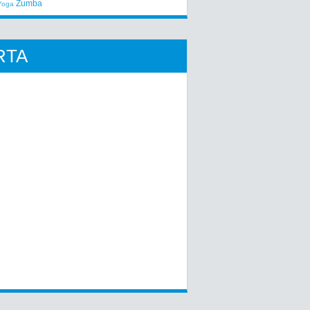
Zumba
Yoga
RTA