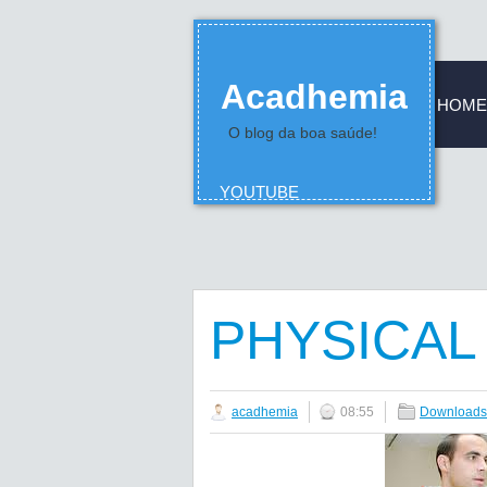
Acadhemia
HOME
O blog da boa saúde!
YOUTUBE
PHYSICAL
acadhemia
08:55
Downloads