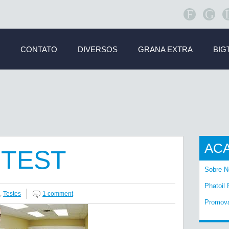
F
G
CONTATO
DIVERSOS
GRANA EXTRA
BIG
AC
 TEST
Sobre N
Phatoil 
,
Testes
1 comment
Promov