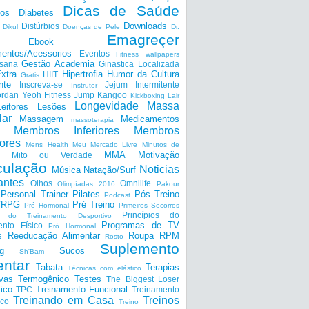
Dicas de Saúde
tos
Diabetes
Downloads
Distúrbios
Dikul
Doenças de Pele
Dr.
Emagreçer
Ebook
entos/Acessorios
Eventos
Fitness wallpapers
Gestão Academia
nsana
Ginastica Localizada
xtra
Hipertrofia
Humor da Cultura
HIIT
Grátis
nte
Inscreva-se
Jejum Intermitente
Instrutor
ordan Yeoh Fitness
Jump
Kangoo
Kickboxing
Lair
Longevidade
Massa
Leitores
Lesões
lar
Massagem
Medicamentos
massoterapia
Membros Inferiores
Membros
ores
Mens Health
Meu Mercado Livre
Minutos de
MMA
Motivação
Mito ou Verdade
ulação
Noticias
Música
Natação/Surf
antes
Olhos
Omnilife
Olimpíadas 2016
Pakour
Personal Trainer
Pilates
Pós Treino
Podcast
a/RPG
Pré Treino
Pré Hormonal
Primeiros Socorros
Princípios do
os do Treinamento Desportivo
Programas de TV
ento Físico
Pró Hormonal
s
Reeducação Alimentar
Roupa
RPM
Rosto
Suplemento
g
Sucos
Sh'Bam
entar
Tabata
Terapias
Técnicas com elástico
ivas
Termogênico
Testes
The Biggest Loser
ico
Treinamento Funcional
TPC
Treinamento
Treinando em Casa
Treinos
ico
Treino