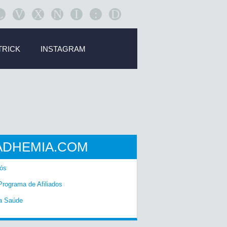
L
V
X
N
I
:
D
TRICK
INSTAGRAM
ADHEMIA.COM
ós
Programa de Afiliados
a Saúde