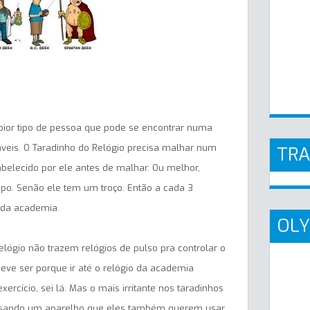
pior tipo de pessoa que pode se encontrar numa
veis. O Taradinho do Relógio precisa malhar num
TR
belecido por ele antes de malhar. Ou melhor,
po. Senão ele tem um troço. Então a cada 3
o da academia.
OLY
elógio não trazem relógios de pulso pra controlar o
ve ser porque ir até o relógio da academia
rcício, sei lá. Mas o mais irritante nos taradinhos
usando um aparelho que eles também querem usar,