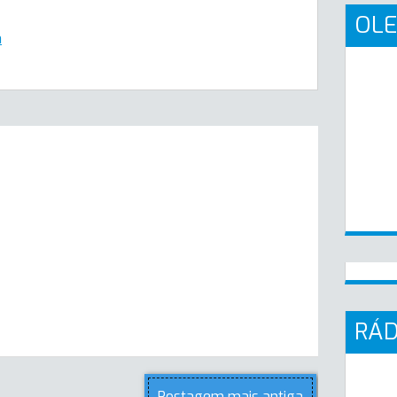
OLE
m
RÁD
Postagem mais antiga