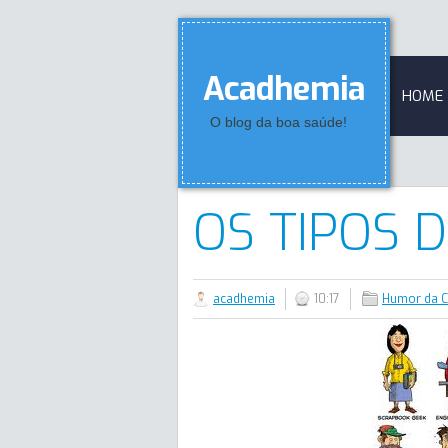
Acadhemia
HOME
O blog da boa saúde!
OS TIPOS 
acadhemia
10:17
Humor da Cu