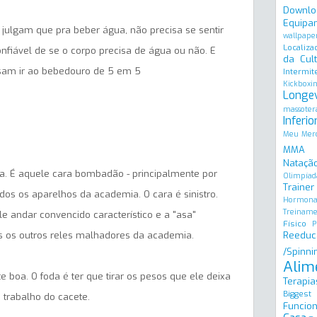
Downlo
Equipa
julgam que pra beber água, não precisa se sentir
wallpape
Localiza
nfiável de se o corpo precisa de água ou não. E
da Cult
sam ir ao bebedouro de 5 em 5
Intermit
Kickboxi
Longe
massoter
Inferio
Meu Merc
MMA
Natação
a. É aquele cara bombadão - principalmente por
Olimpíad
Trainer
dos os aparelhos da academia. O cara é sinistro.
Hormona
Treinam
 andar convencido característico e a "asa"
Físico
P
os os outros reles malhadores da academia.
Reeduc
/Spinni
Alim
boa. O foda é ter que tirar os pesos que ele deixa
Terapia
Biggest
trabalho do cacete.
Funcion