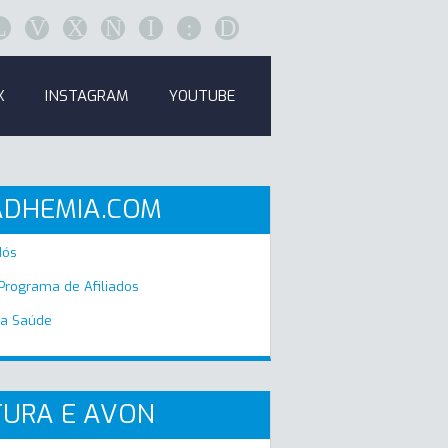
L
V
X
N
I
:
D
K
INSTAGRAM
YOUTUBE
ADHEMIA.COM
Nós
 Programa de Afiliados
a Saúde
URA E AVON