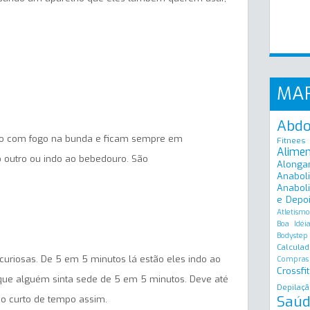
MA
Abd
ão com fogo na bunda e ficam sempre em
Fitnees
Alime
 outro ou indo ao bebedouro. São
Alonga
Anabol
Anaboli
e Depo
Atletismo
Boa Idéi
Bodystep
Calculad
uriosas. De 5 em 5 minutos lá estão eles indo ao
Compras
Crossfit
que alguém sinta sede de 5 em 5 minutos. Deve até
Depilaçã
Saúd
o curto de tempo assim.