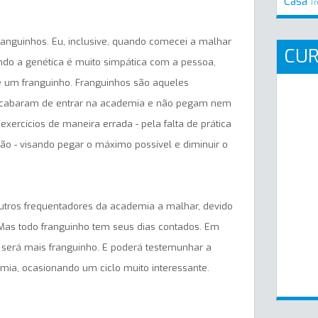
Casa
Tr
anguinhos. Eu, inclusive, quando comecei a malhar
CU
ando a genética é muito simpática com a pessoa,
um franguinho. Franguinhos são aqueles
 acabaram de entrar na academia e não pegam nem
ercícios de maneira errada - pela falta de prática
o - visando pegar o máximo possível e diminuir o
utros frequentadores da academia a malhar, devido
 Mas todo franguinho tem seus dias contados. Em
 será mais franguinho. E poderá testemunhar a
mia, ocasionando um ciclo muito interessante.