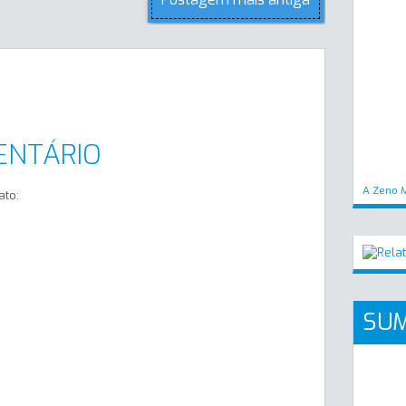
ENTÁRIO
A Zeno M
ato:
SUM