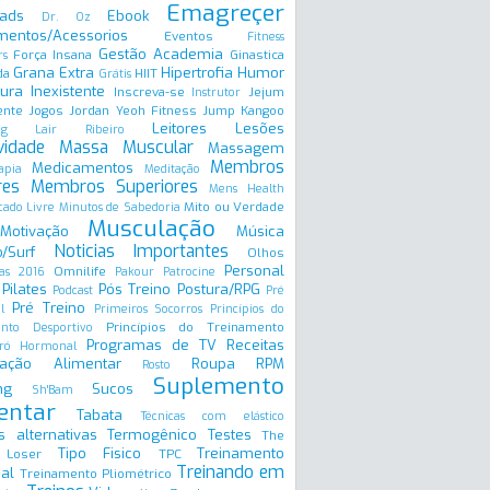
Emagreçer
ads
Ebook
Dr. Oz
mentos/Acessorios
Eventos
Fitness
Gestão Academia
Força Insana
Ginastica
rs
Grana Extra
Hipertrofia
Humor
da
HIIT
Grátis
ura Inexistente
Inscreva-se
Jejum
Instrutor
ente
Jogos
Jordan Yeoh Fitness
Jump
Kangoo
Leitores
Lesões
ng
Lair Ribeiro
vidade
Massa Muscular
Massagem
Membros
Medicamentos
apia
Meditação
res
Membros Superiores
Mens Health
Mito ou Verdade
ado Livre
Minutos de Sabedoria
Musculação
Motivação
Música
Noticias Importantes
/Surf
Olhos
Personal
Omnilife
as 2016
Pakour
Patrocine
Pilates
Pós Treino
Postura/RPG
Podcast
Pré
Pré Treino
l
Primeiros Socorros
Princípios do
Princípios do Treinamento
ento Desportivo
Programas de TV
Receitas
ró Hormonal
ação Alimentar
Roupa
RPM
Rosto
Suplemento
ng
Sucos
Sh'Bam
entar
Tabata
Técnicas com elástico
s alternativas
Termogênico
Testes
The
Tipo Fisico
Treinamento
 Loser
TPC
Treinando em
al
Treinamento Pliométrico