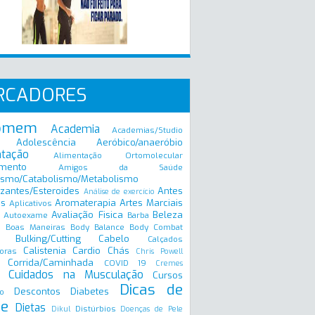
RCADORES
omem
Academia
Academias/Studio
Adolescência
Aeróbico/anaeróbio
ntação
Alimentação Ortomolecular
mento
Amigos da Saúde
ismo/Catabolismo/Metabolismo
zantes/Esteroides
Antes
Análise de exercício
is
Aromaterapia
Artes Marciais
Aplicativos
Avaliação Fisica
Beleza
Autoexame
Barba
Boas Maneiras
Body Balance
Body Combat
a
Bulking/Cutting
Cabelo
Calçados
Calistenia
Cardio
Chás
oras
Chris Powell
Corrida/Caminhada
COVID 19
Cremes
Cuidados na Musculação
Cursos
Dicas de
Descontos
Diabetes
o
e
Dietas
Distúrbios
Dikul
Doenças de Pele