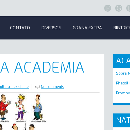
F
G
CONTATO
DIVERSOS
GRANA EXTRA
BIGTRIC
AC
DA ACADEMIA
Sobre 
Phatoil
ltura Inexistente
No comments
Promov
NAT