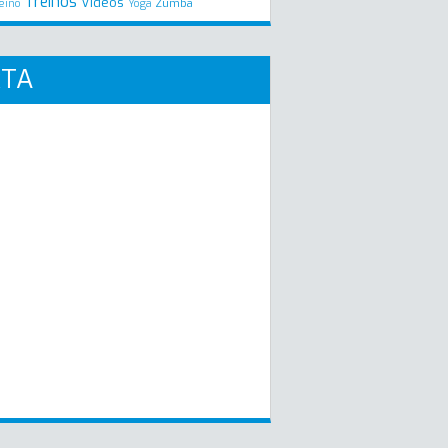
Treinos
Videos
Zumba
eino
Yoga
RTA