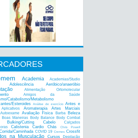
RCADORES
omem
Academia
Academias/Studio
Adolescência
Aeróbico/anaeróbio
ntação
Alimentação Ortomolecular
mento
Amigos da Saúde
smo/Catabolismo/Metabolismo
zantes/Esteroides
Antes e
Análise de exercício
Aromaterapia
Artes Marciais
Aplicativos
Avaliação Fisica
Beleza
Autoexame
Barba
Boas Maneiras
Body Balance
Body Combat
a
Bulking/Cutting
Cabelo
Calçados
Calistenia
Cardio
Chás
doras
Chris Powell
Corrida/Caminhada
Crossfit
COVID 19
Cremes
dos na Musculação
Cursos
Depilação