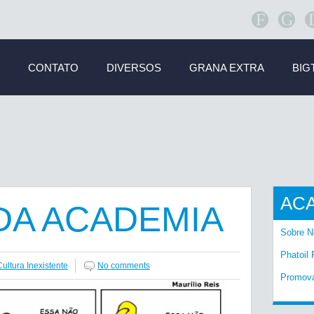
F
G
CONTATO
DIVERSOS
GRANA EXTRA
BIG
AC
DA ACADEMIA
Sobre N
Phatoil 
ultura Inexistente
No comments
Promov