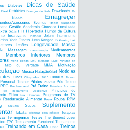
Dicas de Saúde
tos
Diabetes
Downloads
Distúrbios
Dikul
Doenças de Pele
Dr.
Emagreçer
Ebook
entos/Acessorios
Eventos
Fitness wallpapers
Gestão Academia
nsana
Ginastica Localizada
xtra
Hipertrofia
Humor da Cultura
HIIT
Grátis
nte
Inscreva-se
Jejum Intermitente
Instrutor
ordan Yeoh Fitness
Jump
Kangoo
Kickboxing
Lair
Longevidade
Massa
Leitores
Lesões
lar
Massagem
Medicamentos
massoterapia
Membros Inferiores
Membros
ores
Mens Health
Meu Mercado Livre
Minutos de
MMA
Motivação
Mito ou Verdade
ulação
Noticias
Música
Natação/Surf
antes
Olhos
Omnilife
Olimpíadas 2016
Pakour
Personal Trainer
Pilates
Pós Treino
Podcast
a/RPG
Pré Treino
Pré Hormonal
Primeiros Socorros
Princípios do
os do Treinamento Desportivo
Programas de TV
ento Físico
Pró Hormonal
s
Reeducação Alimentar
Roupa
RPM
Rosto
Suplemento
g
Sucos
Sh'Bam
entar
Tabata
Terapias
Técnicas com elástico
ivas
Termogênico
Testes
The Biggest Loser
ico
Treinamento Funcional
TPC
Treinamento
Treinando em Casa
Treinos
ico
Treino