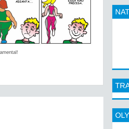
NAT
amental!
TR
OL