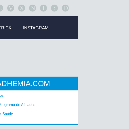
L
V
X
N
I
:
D
TRICK
INSTAGRAM
ADHEMIA.COM
ós
Programa de Afiliados
a Saúde