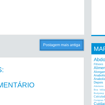
Postagem mais antiga
MA
Abd
Fitnees
:
Alime
Alonga
Anaboli
Anaboli
Depois
MENTÁRIO
Atletismo
Boa Idéi
Bodystep
Calcula
Compras
Cuida