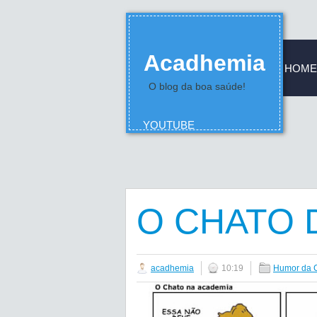
Acadhemia
HOME
O blog da boa saúde!
YOUTUBE
O CHATO 
acadhemia
10:19
Humor da C