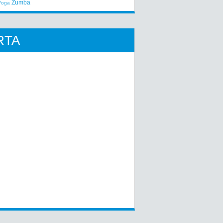
Zumba
Yoga
RTA