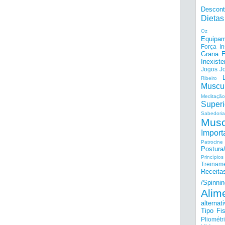
Descon
Dietas
Oz
Equipam
Força I
Grana E
Inexiste
Jogos
J
Ribeiro
Muscu
Meditação
Superi
Sabedoria
Musc
Import
Patrocine
Postur
Princípi
Treinam
Receita
/Spinnin
Alim
alternat
Tipo Fis
Pliométr