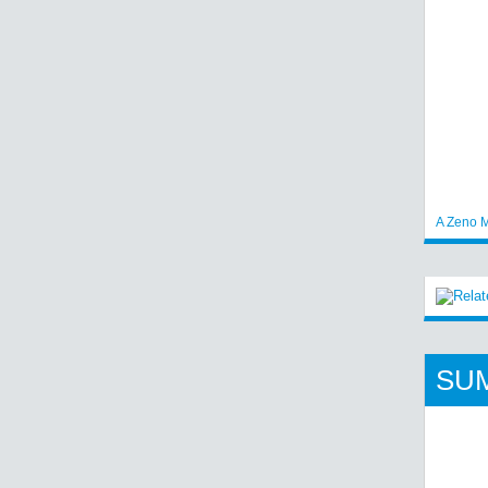
A Zeno M
SU