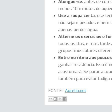
Alongue-se:
antes de come
menos 10 minutos de aqueci
Use a roupa certa:
use teci
não sejam pesados e nem qu
apenas perder água.
Alterne os exercícios e fo
todos os dias, e mais tard
grupos musculares diferent
Entre no ritmo aos poucos
ganhar resistência. Isso é 
acostumará. Se parar a aca
também para evitar fadiga 
FONTE:
Aurelio.net