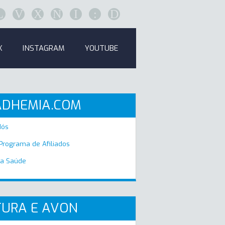
L
V
X
N
I
:
D
K
INSTAGRAM
YOUTUBE
ADHEMIA.COM
Nós
 Programa de Afiliados
a Saúde
URA E AVON