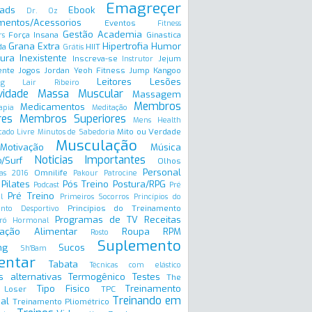
Emagreçer
ads
Ebook
Dr. Oz
mentos/Acessorios
Eventos
Fitness
Gestão Academia
Força Insana
Ginastica
rs
Grana Extra
Hipertrofia
Humor
da
HIIT
Grátis
ura Inexistente
Inscreva-se
Jejum
Instrutor
ente
Jogos
Jordan Yeoh Fitness
Jump
Kangoo
Leitores
Lesões
ng
Lair Ribeiro
vidade
Massa Muscular
Massagem
Membros
Medicamentos
apia
Meditação
res
Membros Superiores
Mens Health
Mito ou Verdade
ado Livre
Minutos de Sabedoria
Musculação
Motivação
Música
Noticias Importantes
/Surf
Olhos
Personal
Omnilife
as 2016
Pakour
Patrocine
Pilates
Pós Treino
Postura/RPG
Podcast
Pré
Pré Treino
l
Primeiros Socorros
Princípios do
Princípios do Treinamento
ento Desportivo
Programas de TV
Receitas
ró Hormonal
ação Alimentar
Roupa
RPM
Rosto
Suplemento
ng
Sucos
Sh'Bam
entar
Tabata
Técnicas com elástico
s alternativas
Termogênico
Testes
The
Tipo Fisico
Treinamento
 Loser
TPC
Treinando em
al
Treinamento Pliométrico