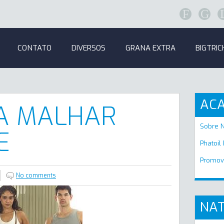
F
G
CONTATO
DIVERSOS
GRANA EXTRA
BIGTRIC
AC
RA MALHAR
Sobre 
E
Phatoil
Promov
No comments
NAT