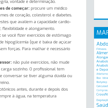
egria, vontade e determinação.
tes de começar:
procure um médico
mes de coração, colesterol e diabetes.
estes que avaliem a capacidade cardio-
, flexibilidade e alongamento.
MA
:
se você fizer exercícios de estômago
de hipoglicemia (que é baixa de açúcar
Abd
 sem forças. Para malhar é necessário
Fitnees
Alime
Alonga
Anabol
essor:
não pule exercícios, não mude
Anaboli
carga sozinho. O profissional tem
e Depo
Atletismo
ve conversar se tiver alguma dúvida ou
Boa Idéi
reino.
Bodystep
Calculad
tônicos antes, durante e depois dos
Compras
Crossfit
 sempre à água, na temperatura
Depilaçã
Saúd