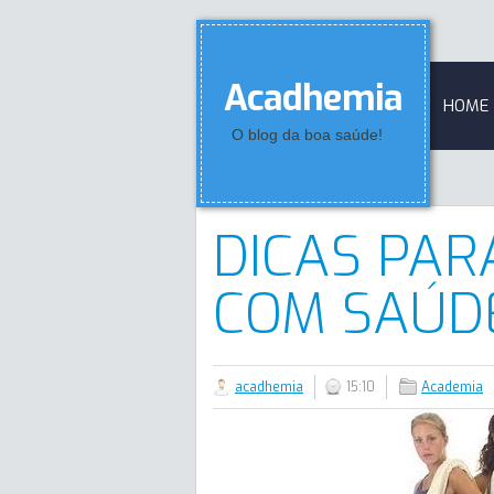
Acadhemia
HOME
O blog da boa saúde!
DICAS PA
COM SAÚD
acadhemia
15:10
Academia