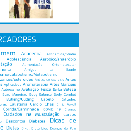
RCADORES
omem
Academia
Academias/Studio
Adolescência
Aeróbico/anaeróbio
ntação
Alimentação Ortomolecular
mento
Amigos da Saúde
ismo/Catabolismo/Metabolismo
zantes/Esteroides
Antes
Análise de exercício
is
Aromaterapia
Artes Marciais
Aplicativos
Avaliação Fisica
Beleza
Autoexame
Barba
Boas Maneiras
Body Balance
Body Combat
a
Bulking/Cutting
Cabelo
Calçados
Calistenia
Cardio
Chás
oras
Chris Powell
Corrida/Caminhada
COVID 19
Cremes
Cuidados na Musculação
Cursos
Dicas de
Descontos
Diabetes
o
e
Dietas
Distúrbios
Dikul
Doenças de Pele