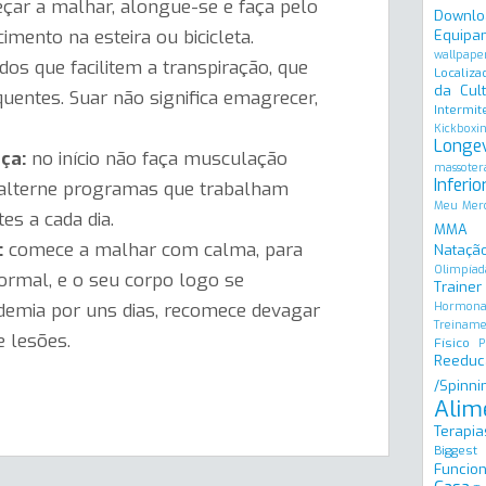
çar a malhar, alongue-se e faça pelo
Downlo
mento na esteira ou bicicleta.
Equipa
wallpape
dos que facilitem a transpiração, que
Localiza
da Cult
entes. Suar não significa emagrecer,
Intermit
Kickboxi
Longe
rça:
no início não faça musculação
massoter
Inferio
e alterne programas que trabalham
Meu Merc
es a cada dia.
MMA
:
comece a malhar com calma, para
Natação
Olimpíad
normal, e o seu corpo logo se
Trainer
demia por uns dias, recomece devagar
Hormona
Treinam
e lesões.
Físico
P
Reeduc
/Spinni
Alim
Terapia
Biggest
Funcion