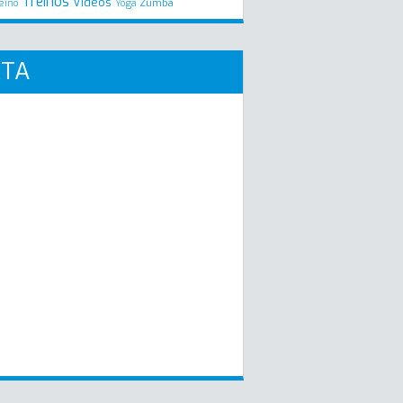
Treinos
Videos
Zumba
eino
Yoga
RTA