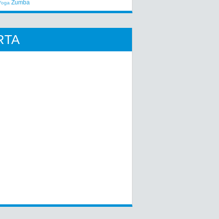
Zumba
Yoga
RTA