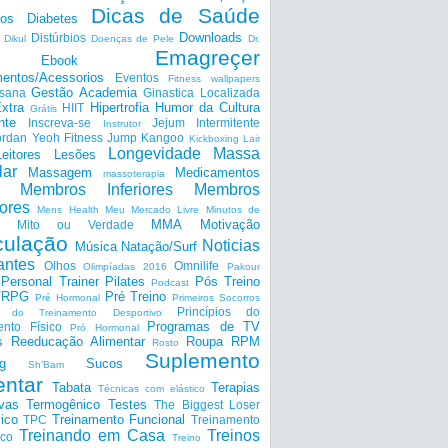
Dicas de Saúde
tos
Diabetes
Downloads
Distúrbios
Dikul
Doenças de Pele
Dr.
Emagreçer
Ebook
entos/Acessorios
Eventos
Fitness wallpapers
Gestão Academia
nsana
Ginastica Localizada
xtra
Hipertrofia
Humor da Cultura
HIIT
Grátis
nte
Inscreva-se
Jejum Intermitente
Instrutor
ordan Yeoh Fitness
Jump
Kangoo
Kickboxing
Lair
Longevidade
Massa
Leitores
Lesões
lar
Massagem
Medicamentos
massoterapia
Membros Inferiores
Membros
ores
Mens Health
Meu Mercado Livre
Minutos de
MMA
Motivação
Mito ou Verdade
ulação
Noticias
Música
Natação/Surf
antes
Olhos
Omnilife
Olimpíadas 2016
Pakour
Personal Trainer
Pilates
Pós Treino
Podcast
a/RPG
Pré Treino
Pré Hormonal
Primeiros Socorros
Princípios do
os do Treinamento Desportivo
Programas de TV
ento Físico
Pró Hormonal
s
Reeducação Alimentar
Roupa
RPM
Rosto
Suplemento
g
Sucos
Sh'Bam
entar
Tabata
Terapias
Técnicas com elástico
ivas
Termogênico
Testes
The Biggest Loser
ico
Treinamento Funcional
TPC
Treinamento
Treinando em Casa
Treinos
ico
Treino