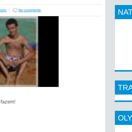
NAT
pois
No comments
TR
 fazem!
OL