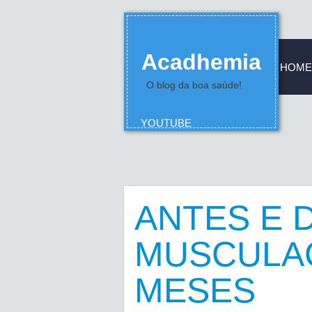
Acadhemia
HOME
O blog da boa saúde!
YOUTUBE
ANTES E D
MUSCULA
MESES