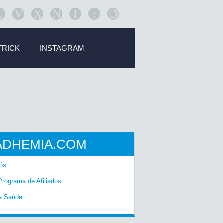
L
V
X
N
I
:
D
TRICK
INSTAGRAM
ADHEMIA.COM
ós
Programa de Afiliados
a Saúde