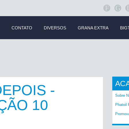
F
G
CONTATO
DIVERSOS
GRANA EXTRA
BIG
AC
EPOIS -
Sobre N
ÇÃO 10
Phatoil 
Promov