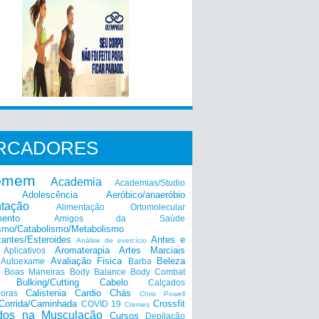
RCADORES
omem
Academia
Academias/Studio
Adolescência
Aeróbico/anaeróbio
ntação
Alimentação Ortomolecular
mento
Amigos da Saúde
smo/Catabolismo/Metabolismo
zantes/Esteroides
Antes e
Análise de exercício
Aromaterapia
Artes Marciais
Aplicativos
Avaliação Fisica
Beleza
Autoexame
Barba
Boas Maneiras
Body Balance
Body Combat
a
Bulking/Cutting
Cabelo
Calçados
Calistenia
Cardio
Chás
doras
Chris Powell
Corrida/Caminhada
Crossfit
COVID 19
Cremes
dos na Musculação
Cursos
Depilação