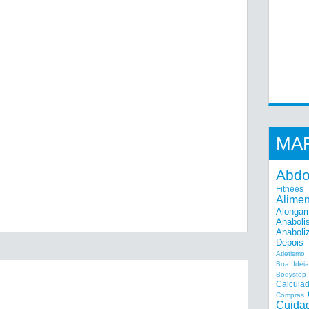
MA
Abd
Fitnees
Alime
Alonga
Anaboli
Anaboli
Depois
Atletismo
Boa Idéi
Bodystep
Calcula
Compras
Cuida