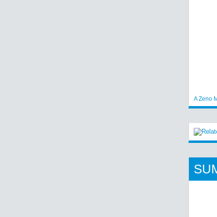
A Zeno M
SU