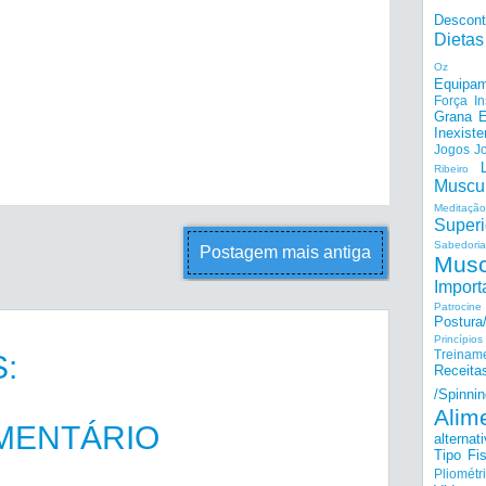
Descon
Dietas
Oz
Equipam
Força I
Grana E
Inexiste
Jogos
J
Ribeiro
Muscu
Meditação
Superi
Sabedoria
Postagem mais antiga
Musc
Import
Patrocine
Postur
Princípi
Treinam
:
Receita
/Spinnin
Alim
MENTÁRIO
alternat
Tipo Fis
Pliométr