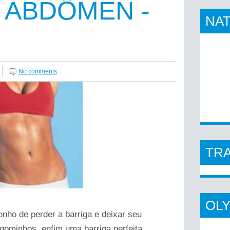
O ABDÔMEN -
NAT
No comments
TR
OL
nho de perder a barriga e deixar seu
 gominhos, enfim uma barriga perfeita.