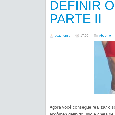
DEFINIR 
PARTE II
acadhemia
17:05
Abdomem
Agora você consegue realizar o so
abdômen definido, liso e cheia de