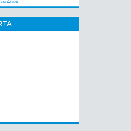
Zumba
Yoga
RTA