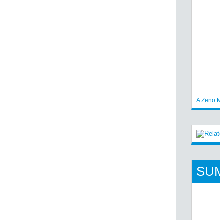
A Zeno M
SU