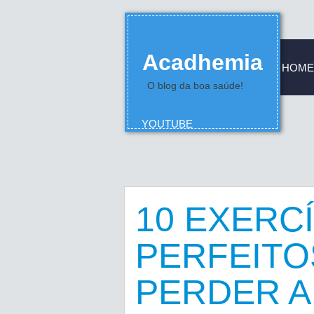
Acadhemia
HOME
O blog da boa saúde!
YOUTUBE
10 EXERC
PERFEITO
PERDER A