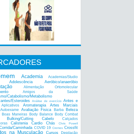
RCADORES
omem
Academia
Academias/Studio
Adolescência
Aeróbico/anaeróbio
ntação
Alimentação Ortomolecular
mento
Amigos da Saúde
smo/Catabolismo/Metabolismo
zantes/Esteroides
Antes e
Análise de exercício
Aromaterapia
Artes Marciais
Aplicativos
Avaliação Fisica
Beleza
Autoexame
Barba
Boas Maneiras
Body Balance
Body Combat
a
Bulking/Cutting
Cabelo
Calçados
Calistenia
Cardio
Chás
doras
Chris Powell
Corrida/Caminhada
Crossfit
COVID 19
Cremes
dos na Musculação
Cursos
Depilação