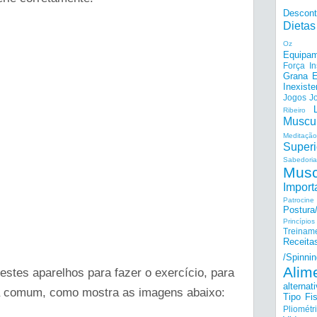
Descon
Dietas
Oz
Equipam
Força I
Grana E
Inexiste
Jogos
J
Ribeiro
Muscu
Meditação
Superi
Sabedoria
Musc
Import
Patrocine
Postur
Princípi
Treinam
Receita
/Spinnin
Alim
tes aparelhos para fazer o exercício, para
alternat
a comum, como mostra as imagens abaixo:
Tipo Fis
Pliométr