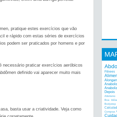
ômen, pratique estes exercícios que vão
ácil e rápido com estas séries de exercícios
cios podem ser praticados por homens e por
MA
é necessário praticar exercícios aeróbicos
Abd
Fitnees
abdômen definido vai aparecer muito mais
Alime
Alonga
Anaboli
Anaboli
Depois
Atletismo
Boa Idéi
Bodystep
Calcula
casa, basta usar a criatividade. Veja como
Compras
Cuida
érie corretamente.