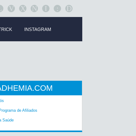
L
V
X
N
I
:
D
TRICK
INSTAGRAM
ADHEMIA.COM
ós
Programa de Afiliados
a Saúde