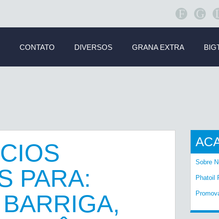
F
G
CONTATO
DIVERSOS
GRANA EXTRA
BIG
AC
ÍCIOS
Sobre N
S PARA:
Phatoil 
Promov
 BARRIGA,