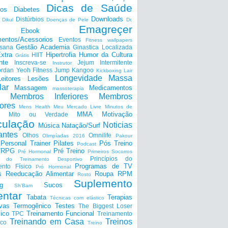
Dicas de Saúde
tos
Diabetes
Downloads
Distúrbios
Dikul
Doenças de Pele
Dr.
Emagreçer
Ebook
entos/Acessorios
Eventos
Fitness wallpapers
Gestão Academia
nsana
Ginastica Localizada
xtra
Hipertrofia
Humor da Cultura
HIIT
Grátis
nte
Inscreva-se
Jejum Intermitente
Instrutor
ordan Yeoh Fitness
Jump
Kangoo
Kickboxing
Lair
Longevidade
Massa
Leitores
Lesões
lar
Massagem
Medicamentos
massoterapia
Membros Inferiores
Membros
ores
Mens Health
Meu Mercado Livre
Minutos de
MMA
Motivação
Mito ou Verdade
ulação
Noticias
Música
Natação/Surf
antes
Olhos
Omnilife
Olimpíadas 2016
Pakour
Personal Trainer
Pilates
Pós Treino
Podcast
a/RPG
Pré Treino
Pré Hormonal
Primeiros Socorros
Princípios do
os do Treinamento Desportivo
Programas de TV
ento Físico
Pró Hormonal
s
Reeducação Alimentar
Roupa
RPM
Rosto
Suplemento
g
Sucos
Sh'Bam
entar
Tabata
Terapias
Técnicas com elástico
ivas
Termogênico
Testes
The Biggest Loser
ico
Treinamento Funcional
TPC
Treinamento
Treinando em Casa
Treinos
ico
Treino