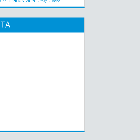
Treinos
Videos
Zumba
eino
Yoga
RTA