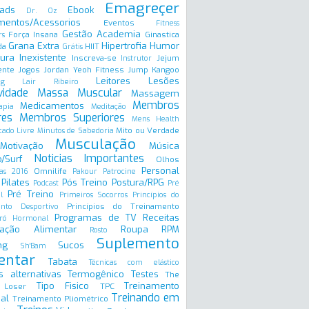
Emagreçer
ads
Ebook
Dr. Oz
mentos/Acessorios
Eventos
Fitness
Gestão Academia
Força Insana
Ginastica
rs
Grana Extra
Hipertrofia
Humor
da
HIIT
Grátis
ura Inexistente
Inscreva-se
Jejum
Instrutor
ente
Jogos
Jordan Yeoh Fitness
Jump
Kangoo
Leitores
Lesões
ng
Lair Ribeiro
vidade
Massa Muscular
Massagem
Membros
Medicamentos
apia
Meditação
res
Membros Superiores
Mens Health
Mito ou Verdade
ado Livre
Minutos de Sabedoria
Musculação
Motivação
Música
Noticias Importantes
/Surf
Olhos
Personal
Omnilife
as 2016
Pakour
Patrocine
Pilates
Pós Treino
Postura/RPG
Podcast
Pré
Pré Treino
l
Primeiros Socorros
Princípios do
Princípios do Treinamento
ento Desportivo
Programas de TV
Receitas
ró Hormonal
ação Alimentar
Roupa
RPM
Rosto
Suplemento
ng
Sucos
Sh'Bam
entar
Tabata
Técnicas com elástico
s alternativas
Termogênico
Testes
The
Tipo Fisico
Treinamento
 Loser
TPC
Treinando em
al
Treinamento Pliométrico