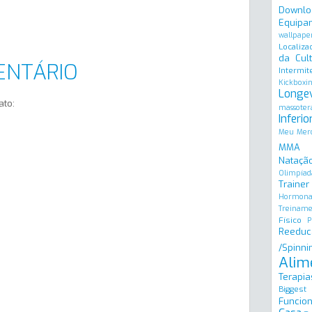
Downlo
Equipa
wallpape
Localiza
da Cult
ENTÁRIO
Intermit
Kickboxi
Longe
ato:
massoter
Inferio
Meu Merc
MMA
Natação
Olimpíad
Trainer
Hormona
Treinam
Físico
P
Reeduc
/Spinni
Alim
Terapia
Biggest
Funcion