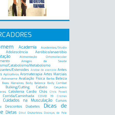
RCADORES
omem
Academia
Academias/Studio
Adolescência
Aeróbico/anaeróbio
ntação
Alimentação Ortomolecular
mento
Amigos da Saúde
ismo/Catabolismo/Metabolismo
zantes/Esteroides
Antes
Análise de exercício
is
Aromaterapia
Artes Marciais
Aplicativos
Avaliação Fisica
Beleza
Autoexame
Barba
Boas Maneiras
Body Balance
Body Combat
a
Bulking/Cutting
Cabelo
Calçados
Calistenia
Cardio
Chás
oras
Chris Powell
Corrida/Caminhada
COVID 19
Cremes
Cuidados na Musculação
Cursos
Dicas de
Descontos
Diabetes
o
e
Dietas
Distúrbios
Dikul
Doenças de Pele