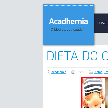
Acadhemia
HOME
O blog da boa saúde!
DIETA DO 
acadhemia
05:28
Dietas
,
Em