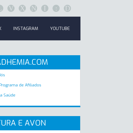
L
V
X
N
I
:
D
K
INSTAGRAM
YOUTUBE
ADHEMIA.COM
Nós
 Programa de Afiliados
a Saúde
URA E AVON