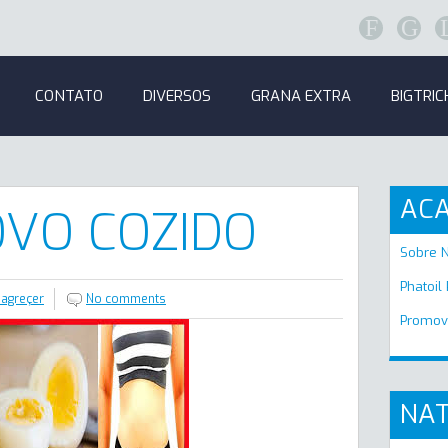
F
G
CONTATO
DIVERSOS
GRANA EXTRA
BIGTRIC
AC
OVO COZIDO
Sobre 
Phatoil
agreçer
No comments
Promov
NAT