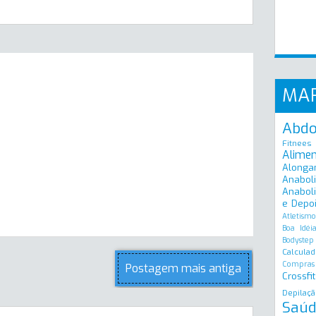
MA
Abd
Fitnees
Alime
Alonga
Anabol
Anaboli
e Depo
Atletismo
Boa Idéi
Bodystep
Calculad
Compras
Postagem mais antiga
Crossfit
Depilaçã
Saúd