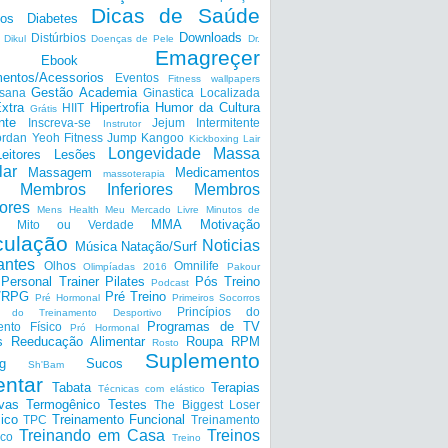
Dicas de Saúde
tos
Diabetes
Downloads
Distúrbios
Dikul
Doenças de Pele
Dr.
Emagreçer
Ebook
entos/Acessorios
Eventos
Fitness wallpapers
Gestão Academia
nsana
Ginastica Localizada
xtra
Hipertrofia
Humor da Cultura
HIIT
Grátis
nte
Inscreva-se
Jejum Intermitente
Instrutor
ordan Yeoh Fitness
Jump
Kangoo
Kickboxing
Lair
Longevidade
Massa
Leitores
Lesões
lar
Massagem
Medicamentos
massoterapia
Membros Inferiores
Membros
ores
Mens Health
Meu Mercado Livre
Minutos de
MMA
Motivação
Mito ou Verdade
ulação
Noticias
Música
Natação/Surf
antes
Olhos
Omnilife
Olimpíadas 2016
Pakour
Personal Trainer
Pilates
Pós Treino
Podcast
a/RPG
Pré Treino
Pré Hormonal
Primeiros Socorros
Princípios do
os do Treinamento Desportivo
Programas de TV
ento Físico
Pró Hormonal
s
Reeducação Alimentar
Roupa
RPM
Rosto
Suplemento
g
Sucos
Sh'Bam
entar
Tabata
Terapias
Técnicas com elástico
ivas
Termogênico
Testes
The Biggest Loser
ico
Treinamento Funcional
TPC
Treinamento
Treinando em Casa
Treinos
ico
Treino