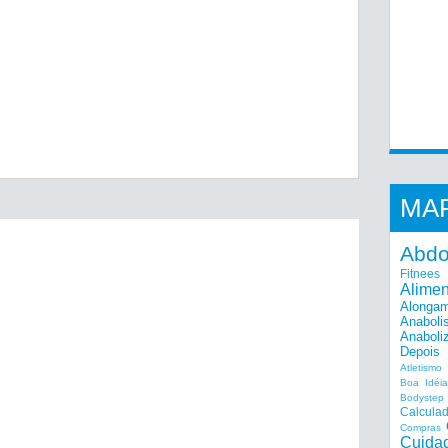
MA
Abd
Fitnees
Alime
Alonga
Anaboli
Anaboli
Depois
Atletismo
Boa Idéi
Bodystep
Calcula
Compras
Cuida