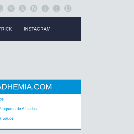
L
V
X
N
I
:
D
TRICK
INSTAGRAM
ADHEMIA.COM
ós
Programa de Afiliados
a Saúde