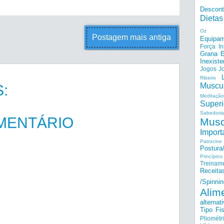
Descon
Dietas
Oz
Postagem mais antiga
Equipam
Força I
Grana E
Inexiste
Jogos
J
Ribeiro
Muscu
:
Meditação
Superi
Sabedoria
MENTÁRIO
Musc
Import
Patrocine
Postur
Princípi
Treinam
Receita
/Spinnin
Alim
alternat
Tipo Fis
Pliométr