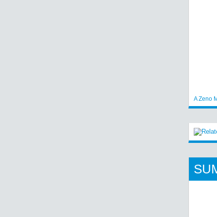
A Zeno M
SU