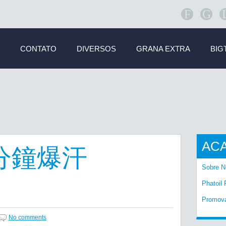
F
G
CONTATO
DIVERSOS
GRANA EXTRA
BIG
AC
分鐘爆汗
Sobre N
Phatoil 
Promov
No comments