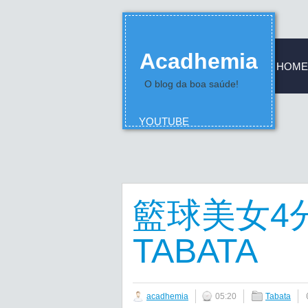
Acadhemia
HOME
O blog da boa saúde!
YOUTUBE
籃球美女4
TABATA
acadhemia
05:20
Tabata