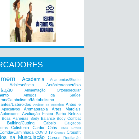
RCADORES
omem
Academia
Academias/Studio
Adolescência
Aeróbico/anaeróbio
ntação
Alimentação Ortomolecular
mento
Amigos da Saúde
smo/Catabolismo/Metabolismo
zantes/Esteroides
Antes e
Análise de exercício
Aromaterapia
Artes Marciais
Aplicativos
Avaliação Fisica
Beleza
Autoexame
Barba
Boas Maneiras
Body Balance
Body Combat
a
Bulking/Cutting
Cabelo
Calçados
Calistenia
Cardio
Chás
doras
Chris Powell
Corrida/Caminhada
Crossfit
COVID 19
Cremes
dos na Musculação
Cursos
Depilação