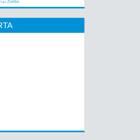
Zumba
Yoga
RTA