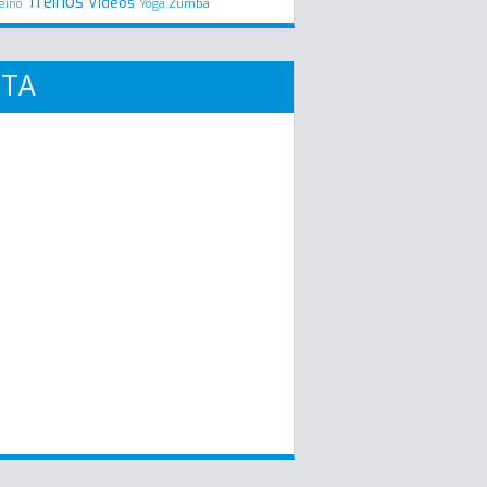
Treinos
Videos
Zumba
eino
Yoga
RTA