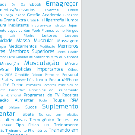
Emagreçer
ads
Ebook
Dr. Oz
mentos/Acessorios
Eventos
Fitness
Gestão Academia
Força Insana
Ginastica
rs
Grana Extra
Hipertrofia
Humor
da
HIIT
Grátis
ura Inexistente
Inscreva-se
Jejum
Instrutor
ente
Jogos
Jordan Yeoh Fitness
Jump
Kangoo
Leitores
Lesões
ng
Lair Ribeiro
vidade
Massa Muscular
Massagem
Membros
Medicamentos
apia
Meditação
res
Membros Superiores
Mens Health
Mito ou Verdade
ado Livre
Minutos de Sabedoria
Musculação
Motivação
Música
Noticias Importantes
/Surf
Olhos
Personal
Omnilife
as 2016
Pakour
Patrocine
Pilates
Pós Treino
Postura/RPG
Podcast
Pré
Pré Treino
l
Primeiros Socorros
Princípios do
Princípios do Treinamento
ento Desportivo
Programas de TV
Receitas
ró Hormonal
ação Alimentar
Roupa
RPM
Rosto
Suplemento
ng
Sucos
Sh'Bam
entar
Tabata
Técnicas com elástico
s alternativas
Termogênico
Testes
The
Tipo Fisico
Treinamento
 Loser
TPC
Treinando em
al
Treinamento Pliométrico