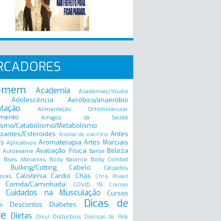
RCADORES
omem
Academia
Academias/Studio
Adolescência
Aeróbico/anaeróbio
ntação
Alimentação Ortomolecular
mento
Amigos da Saúde
ismo/Catabolismo/Metabolismo
zantes/Esteroides
Antes
Análise de exercício
is
Aromaterapia
Artes Marciais
Aplicativos
Avaliação Fisica
Beleza
Autoexame
Barba
Boas Maneiras
Body Balance
Body Combat
a
Bulking/Cutting
Cabelo
Calçados
Calistenia
Cardio
Chás
oras
Chris Powell
Corrida/Caminhada
COVID 19
Cremes
Cuidados na Musculação
Cursos
Dicas de
Descontos
Diabetes
o
e
Dietas
Distúrbios
Dikul
Doenças de Pele