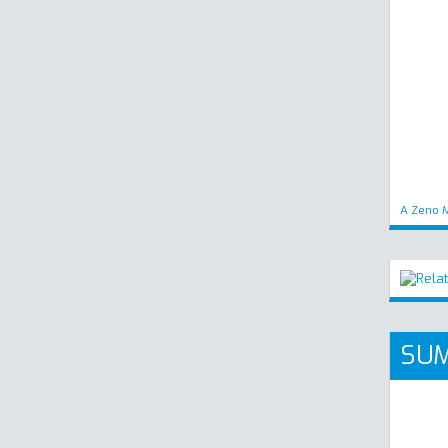
A Zeno M
SUM