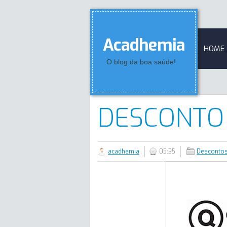
Acadhemia
HOME
O blog da boa saúde!
DESCONTO
acadhemia
05:35
Desconto