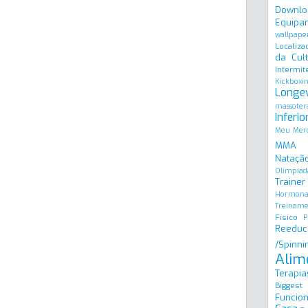
Downlo
Equipa
wallpape
Localiza
da Cult
Intermit
Kickboxi
Longe
massoter
Inferio
Meu Merc
MMA
Natação
Olimpíad
Trainer
Hormona
Treinam
Físico
P
Reeduc
/Spinni
Alim
Terapia
Biggest
Funcion