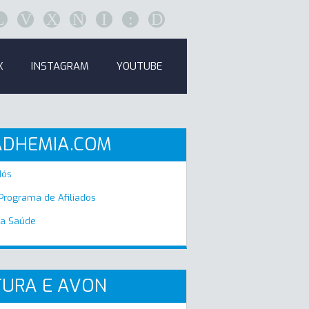
L
V
X
N
I
:
D
K
INSTAGRAM
YOUTUBE
ADHEMIA.COM
Nós
 Programa de Afiliados
a Saúde
URA E AVON