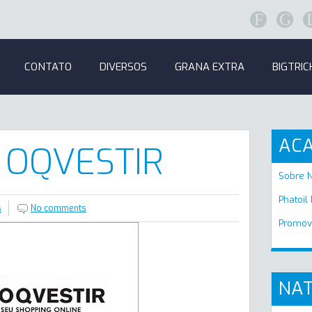
F
G
CONTATO
DIVERSOS
GRANA EXTRA
BIGTRIC
AC
 OQVESTIR
Sobre 
Phatoil
s
No comments
Promov
NAT