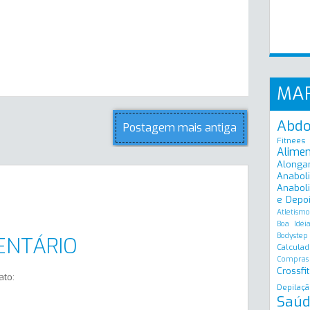
MA
Abd
Postagem mais antiga
Fitnees
Alime
Alonga
Anabol
Anaboli
e Depo
Atletismo
Boa Idéi
Bodystep
ENTÁRIO
Calculad
Compras
Crossfit
ato:
Depilaçã
Saúd