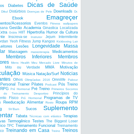
Dicas de Saúde
tos
Diabetes
Downloads
Distúrbios
Dikul
Doenças de Pele
Dr.
Emagreçer
Ebook
entos/Acessorios
Eventos
Fitness wallpapers
Gestão Academia
nsana
Ginastica Localizada
xtra
Hipertrofia
Humor da Cultura
HIIT
Grátis
nte
Inscreva-se
Jejum Intermitente
Instrutor
ordan Yeoh Fitness
Jump
Kangoo
Kickboxing
Lair
Longevidade
Massa
Leitores
Lesões
lar
Massagem
Medicamentos
massoterapia
Membros Inferiores
Membros
ores
Mens Health
Meu Mercado Livre
Minutos de
MMA
Motivação
Mito ou Verdade
ulação
Noticias
Música
Natação/Surf
antes
Olhos
Omnilife
Olimpíadas 2016
Pakour
Personal Trainer
Pilates
Pós Treino
Podcast
a/RPG
Pré Treino
Pré Hormonal
Primeiros Socorros
Princípios do
os do Treinamento Desportivo
Programas de TV
ento Físico
Pró Hormonal
s
Reeducação Alimentar
Roupa
RPM
Rosto
Suplemento
g
Sucos
Sh'Bam
entar
Tabata
Terapias
Técnicas com elástico
ivas
Termogênico
Testes
The Biggest Loser
ico
Treinamento Funcional
TPC
Treinamento
Treinando em Casa
Treinos
ico
Treino