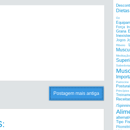
Descon
Dietas
Oz
Equipam
Força I
Grana E
Inexiste
Jogos
J
Ribeiro
Muscu
Meditação
Superi
Sabedoria
Musc
Import
Patrocine
Postur
Princípi
Postagem mais antiga
Treinam
Receita
/Spinnin
Alim
alternat
:
Tipo Fis
Pliométr