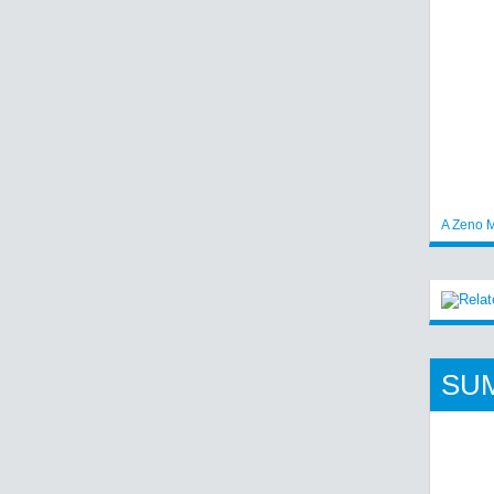
A Zeno M
SU