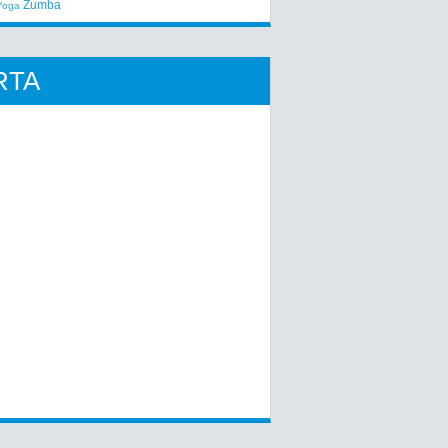
Zumba
Yoga
RTA