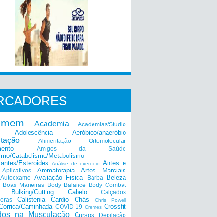
RCADORES
omem
Academia
Academias/Studio
Adolescência
Aeróbico/anaeróbio
ntação
Alimentação Ortomolecular
mento
Amigos da Saúde
smo/Catabolismo/Metabolismo
zantes/Esteroides
Antes e
Análise de exercício
Aromaterapia
Artes Marciais
Aplicativos
Avaliação Fisica
Beleza
Autoexame
Barba
Boas Maneiras
Body Balance
Body Combat
a
Bulking/Cutting
Cabelo
Calçados
Calistenia
Cardio
Chás
doras
Chris Powell
Corrida/Caminhada
Crossfit
COVID 19
Cremes
dos na Musculação
Cursos
Depilação