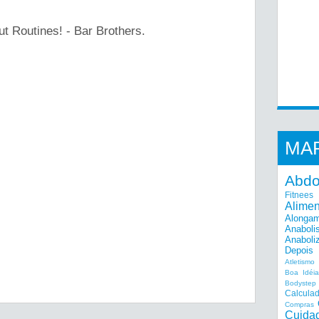
t Routines! - Bar Brothers.
MA
Abd
Fitnees
Alime
Alonga
Anaboli
Anaboli
Depois
Atletismo
Boa Idéi
Bodystep
Calcula
Compras
Cuida