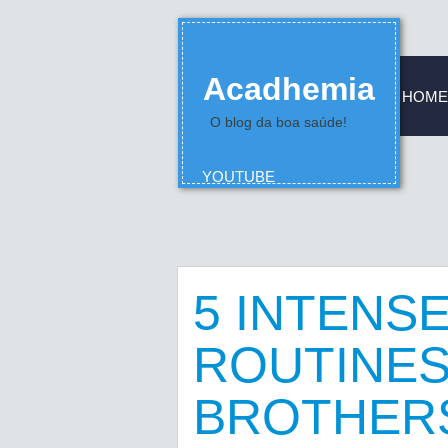
Acadhemia
HOME
O blog da boa saúde!
YOUTUBE
5 INTENS
ROUTINES!
BROTHER