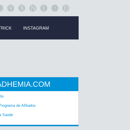
L
V
X
N
I
:
D
TRICK
INSTAGRAM
ADHEMIA.COM
ós
Programa de Afiliados
a Saúde