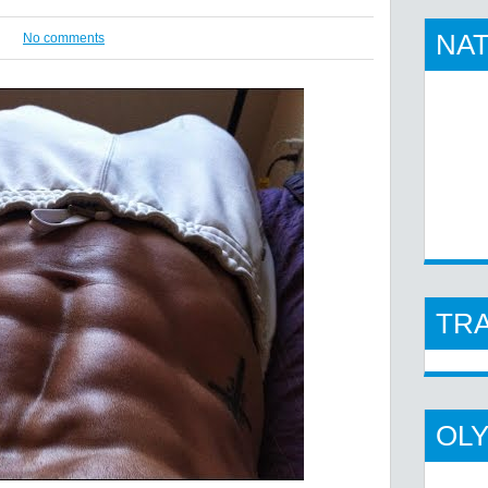
NAT
No comments
TR
OL