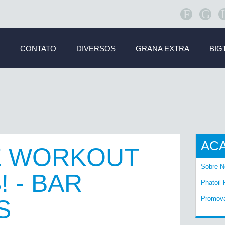
F
G
CONTATO
DIVERSOS
GRANA EXTRA
BIG
AC
E WORKOUT
Sobre N
 - BAR
Phatoil 
Promov
S