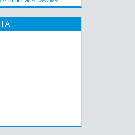
Treinos
Videos
Zumba
eino
Yoga
RTA