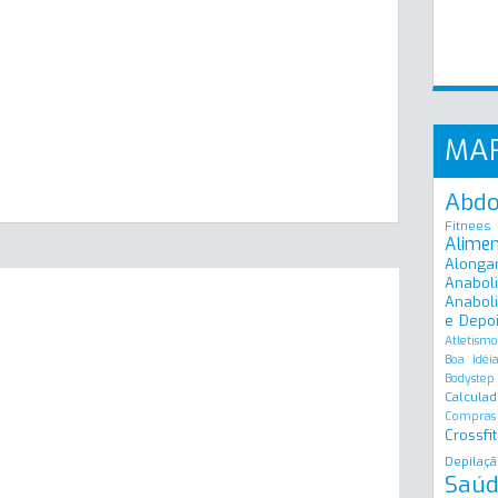
MA
Abd
Fitnees
Alime
Alonga
Anabol
Anaboli
e Depo
Atletismo
Boa Idéi
Bodystep
Calculad
Compras
Crossfit
Depilaçã
Saúd