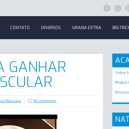
F
G
CONTATO
DIVERSOS
GRANA EXTRA
BIGTRIC
AC
RA GANHAR
Sobre 
SCULAR
Phatoil
Promov
ssa Muscular
No comments
NAT