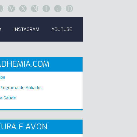
L
V
X
N
I
:
D
K
INSTAGRAM
YOUTUBE
ADHEMIA.COM
Nós
 Programa de Afiliados
a Saúde
URA E AVON