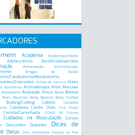
RCADORES
omem
Academia
Academias/Studio
Adolescência
Aeróbico/anaeróbio
ntação
Alimentação Ortomolecular
mento
Amigos da Saúde
ismo/Catabolismo/Metabolismo
zantes/Esteroides
Antes
Análise de exercício
is
Aromaterapia
Artes Marciais
Aplicativos
Avaliação Fisica
Beleza
Autoexame
Barba
Boas Maneiras
Body Balance
Body Combat
a
Bulking/Cutting
Cabelo
Calçados
Calistenia
Cardio
Chás
oras
Chris Powell
Corrida/Caminhada
COVID 19
Cremes
Cuidados na Musculação
Cursos
Dicas de
Descontos
Diabetes
o
e
Dietas
Distúrbios
Dikul
Doenças de Pele