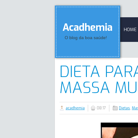
Acadhemia
HOME
O blog da boa saúde!
DIETA PA
MASSA MU
acadhemia
08:17
Dietas
,
Ma