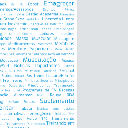
Emagreçer
ads
Ebook
Dr. Oz
mentos/Acessorios
Eventos
Fitness
Gestão Academia
Força Insana
Ginastica
rs
Grana Extra
Hipertrofia
Humor
da
HIIT
Grátis
ura Inexistente
Inscreva-se
Jejum
Instrutor
ente
Jogos
Jordan Yeoh Fitness
Jump
Kangoo
Leitores
Lesões
ng
Lair Ribeiro
vidade
Massa Muscular
Massagem
Membros
Medicamentos
apia
Meditação
res
Membros Superiores
Mens Health
Mito ou Verdade
ado Livre
Minutos de Sabedoria
Musculação
Motivação
Música
Noticias Importantes
/Surf
Olhos
Personal
Omnilife
as 2016
Pakour
Patrocine
Pilates
Pós Treino
Postura/RPG
Podcast
Pré
Pré Treino
l
Primeiros Socorros
Princípios do
Princípios do Treinamento
ento Desportivo
Programas de TV
Receitas
ró Hormonal
ação Alimentar
Roupa
RPM
Rosto
Suplemento
ng
Sucos
Sh'Bam
entar
Tabata
Técnicas com elástico
s alternativas
Termogênico
Testes
The
Tipo Fisico
Treinamento
 Loser
TPC
Treinando em
al
Treinamento Pliométrico