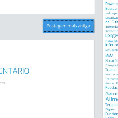
Downlo
Equipa
wallpape
Localiza
da Cult
Postagem mais antiga
Intermit
Kickboxi
Longe
massoter
Inferio
Meu Merc
MMA
Natação
Olimpíad
ENTÁRIO
Trainer
Hormona
Treinam
ato:
Físico
P
Reeduc
/Spinni
Alim
Terapia
Biggest
Funcion