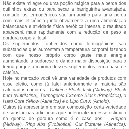
Não existe milagre ou uma poção mágica para a perda dos
quilinhos extras ou para secar a barriguinha avantajada,
contudo, os termogênicos são um auxilio para uma perda
com mais eficiência junto obviamente a uma alimentação
balanceada e atividade física aeróbica intensa, o resultado
aparecerá mais rapidamente com a redução de peso e
gordura corporal total.
Os suplementos conhecidos como termogênicos são
substancias que aumentam a temperatura corporal fazendo
com que nosso próprio corpo gaste mais energia
aumentando a sudorese e dando maior disposição para o
treino porque a maioria desses suplementos tem a base de
cafeína.
Hoje no mercado você vê uma variedade de produtos com
esse efeito, como já falei anteriormente a maioria são
cafeinados como os -
Caffeine Black Jack (Midway), Black
burn (Nutrilatina), Termogenic Extreme Black (Probiótica), o
Hard Core Yellow (Atlhetica) e o Lipo Cut X (Arnold).
Outros já apresentam em sua composição certa variedade
de substancias adicionais que potencializam esse estímulo
na quebra de gordura como é o caso dos –
Ripped
(Midway), Ripp Abs (Probiótica), Cut Extreme (Atlhetica),