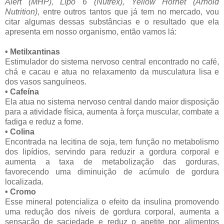
Alert (MHP), Lipo 6 (Nutrex), Yellow Hornet (Arnold
Nutrition)
, entre outros tantos que já tem no mercado, vou
citar algumas dessas substâncias e o resultado que ela
apresenta em nosso organismo, então vamos lá:
• Metilxantinas
Estimulador do sistema nervoso central encontrado no café,
chá e cacau e atua no relaxamento da musculatura lisa e
dos vasos sanguíneos.
• Cafeína
Ela atua no sistema nervoso central dando maior disposição
para a atividade física, aumenta à força muscular, combate a
fadiga e reduz a fome.
• Colina
Encontrada na lecitina de soja, tem função no metabolismo
dos lipídios, servindo para reduzir a gordura corporal e
aumenta a taxa de metabolização das gorduras,
favorecendo uma diminuição de acúmulo de gordura
localizada.
• Cromo
Esse mineral potencializa o efeito da insulina promovendo
uma redução dos níveis de gordura corporal, aumenta a
sensação de saciedade e reduz o apetite por alimentos