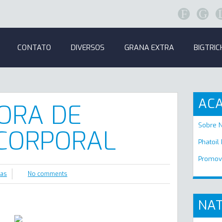
F
G
CONTATO
DIVERSOS
GRANA EXTRA
BIGTRIC
AC
ORA DE
Sobre 
CORPORAL
Phatoil
Promov
ras
No comments
NAT