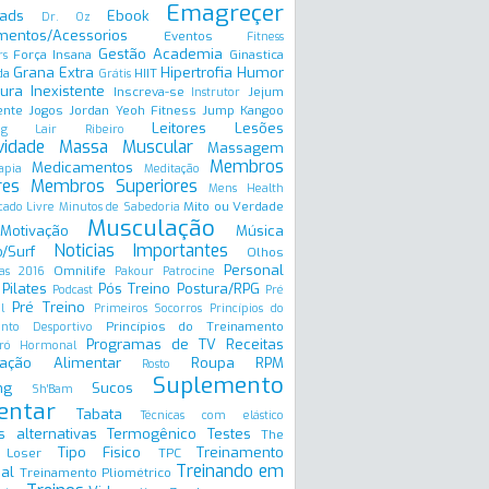
Emagreçer
ads
Ebook
Dr. Oz
mentos/Acessorios
Eventos
Fitness
Gestão Academia
Força Insana
Ginastica
rs
Grana Extra
Hipertrofia
Humor
da
HIIT
Grátis
ura Inexistente
Inscreva-se
Jejum
Instrutor
ente
Jogos
Jordan Yeoh Fitness
Jump
Kangoo
Leitores
Lesões
ng
Lair Ribeiro
vidade
Massa Muscular
Massagem
Membros
Medicamentos
apia
Meditação
res
Membros Superiores
Mens Health
Mito ou Verdade
ado Livre
Minutos de Sabedoria
Musculação
Motivação
Música
Noticias Importantes
/Surf
Olhos
Personal
Omnilife
as 2016
Pakour
Patrocine
Pilates
Pós Treino
Postura/RPG
Podcast
Pré
Pré Treino
l
Primeiros Socorros
Princípios do
Princípios do Treinamento
ento Desportivo
Programas de TV
Receitas
ró Hormonal
ação Alimentar
Roupa
RPM
Rosto
Suplemento
ng
Sucos
Sh'Bam
entar
Tabata
Técnicas com elástico
s alternativas
Termogênico
Testes
The
Tipo Fisico
Treinamento
 Loser
TPC
Treinando em
al
Treinamento Pliométrico