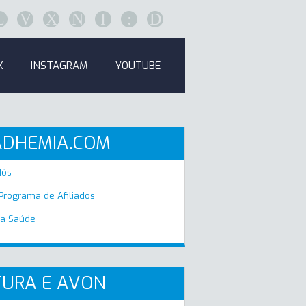
L
V
X
N
I
:
D
K
INSTAGRAM
YOUTUBE
ADHEMIA.COM
Nós
 Programa de Afiliados
a Saúde
URA E AVON