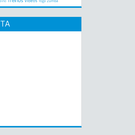
Treinos
Videos
Zumba
eino
Yoga
RTA