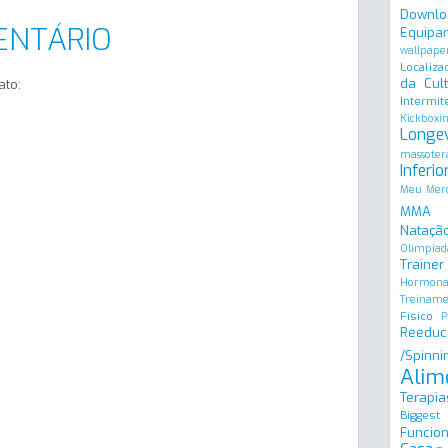
Downlo
ENTÁRIO
Equipa
wallpape
Localiza
da Cult
ato:
Intermit
Kickboxi
Longe
massoter
Inferio
Meu Merc
MMA
Natação
Olimpíad
Trainer
Hormona
Treinam
Físico
P
Reeduc
/Spinni
Alim
Terapia
Biggest
Funcion