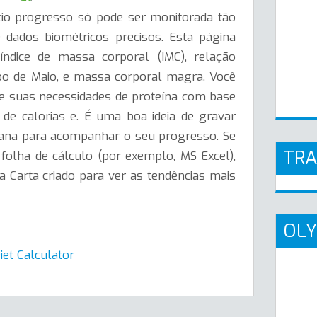
io
progresso só
pode ser monitorada
tão
e dados
biométricos
precisos.
Esta página
índice de massa corporal
(IMC
), relação
po
de Maio, e
massa corporal magra.
Você
e
suas necessidades de proteína
com base
a de calorias
e
.
É uma boa
ideia de gravar
ana para
acompanhar o seu
progresso.
Se
TR
folha de cálculo (
por exemplo
, MS
Excel
),
a Carta
criado para
ver as tendências
mais
OLY