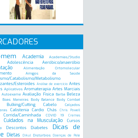
RCADORES
omem
Academia
Academias/Studio
Adolescência
Aeróbico/anaeróbio
ntação
Alimentação Ortomolecular
mento
Amigos da Saúde
ismo/Catabolismo/Metabolismo
zantes/Esteroides
Antes
Análise de exercício
is
Aromaterapia
Artes Marciais
Aplicativos
Avaliação Fisica
Beleza
Autoexame
Barba
Boas Maneiras
Body Balance
Body Combat
a
Bulking/Cutting
Cabelo
Calçados
Calistenia
Cardio
Chás
oras
Chris Powell
Corrida/Caminhada
COVID 19
Cremes
Cuidados na Musculação
Cursos
Dicas de
Descontos
Diabetes
o
e
Dietas
Distúrbios
Dikul
Doenças de Pele