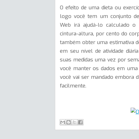
O efeito
de uma dieta
ou exercíc
logo
você tem
um conjunto d
Web
irá ajudá-lo
calculado
o
cintura-
altura
,
por cento
do cor
também
obter uma estimativa
d
em seu
nível de atividade
diári
suas medidas
uma vez por
sem
você manter
os dados em uma
você vai
ser mandado embora
d
facilmente.