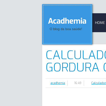
Acadhemia
HOME
O blog da boa saúde!
CALCULAD
GORDURA 
acadhemia
16:49
Calculado