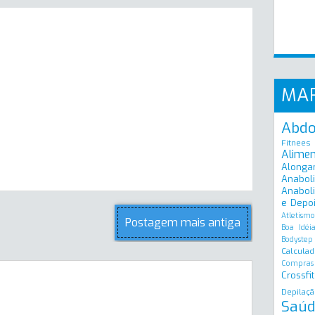
MA
Abd
Fitnees
Alime
Alonga
Anabol
Anaboli
e Depo
Atletismo
Postagem mais antiga
Boa Idéi
Bodystep
Calculad
Compras
Crossfit
Depilaçã
Saúd