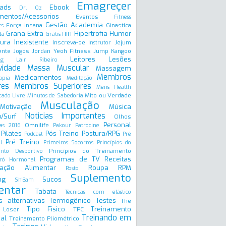
Emagreçer
ads
Ebook
Dr. Oz
mentos/Acessorios
Eventos
Fitness
Gestão Academia
Força Insana
Ginastica
rs
Grana Extra
Hipertrofia
Humor
da
HIIT
Grátis
ura Inexistente
Inscreva-se
Jejum
Instrutor
ente
Jogos
Jordan Yeoh Fitness
Jump
Kangoo
Leitores
Lesões
ng
Lair Ribeiro
vidade
Massa Muscular
Massagem
Membros
Medicamentos
apia
Meditação
res
Membros Superiores
Mens Health
Mito ou Verdade
ado Livre
Minutos de Sabedoria
Musculação
Motivação
Música
Noticias Importantes
/Surf
Olhos
Personal
Omnilife
as 2016
Pakour
Patrocine
Pilates
Pós Treino
Postura/RPG
Podcast
Pré
Pré Treino
l
Primeiros Socorros
Princípios do
Princípios do Treinamento
ento Desportivo
Programas de TV
Receitas
ró Hormonal
ação Alimentar
Roupa
RPM
Rosto
Suplemento
ng
Sucos
Sh'Bam
entar
Tabata
Técnicas com elástico
s alternativas
Termogênico
Testes
The
Tipo Fisico
Treinamento
 Loser
TPC
Treinando em
al
Treinamento Pliométrico