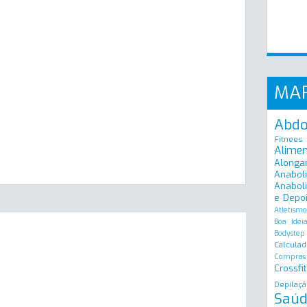
MA
Abd
Fitnees
Alime
Alonga
Anabol
Anaboli
e Depo
Atletismo
Boa Idéi
Bodystep
Calculad
Compras
Crossfit
Depilaçã
Saúd