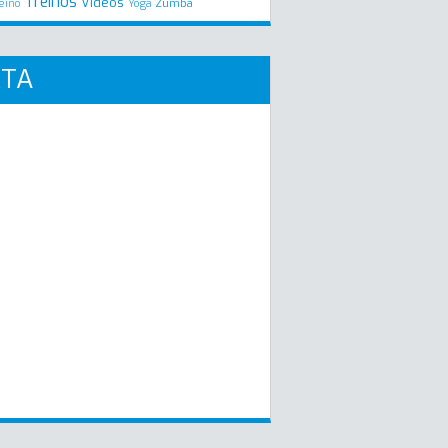
Treinos
Videos
Zumba
eino
Yoga
RTA