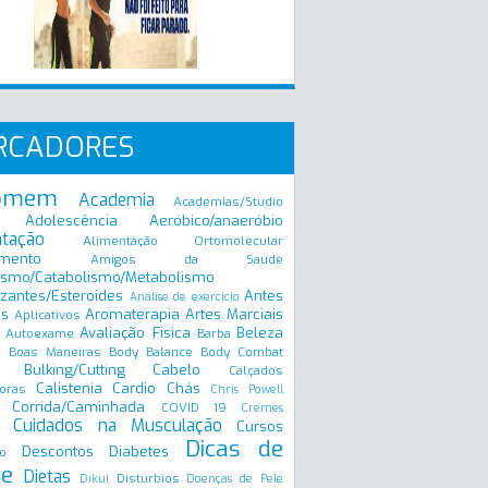
RCADORES
omem
Academia
Academias/Studio
Adolescência
Aeróbico/anaeróbio
ntação
Alimentação Ortomolecular
mento
Amigos da Saúde
ismo/Catabolismo/Metabolismo
zantes/Esteroides
Antes
Análise de exercício
is
Aromaterapia
Artes Marciais
Aplicativos
Avaliação Fisica
Beleza
Autoexame
Barba
Boas Maneiras
Body Balance
Body Combat
a
Bulking/Cutting
Cabelo
Calçados
Calistenia
Cardio
Chás
oras
Chris Powell
Corrida/Caminhada
COVID 19
Cremes
Cuidados na Musculação
Cursos
Dicas de
Descontos
Diabetes
o
e
Dietas
Distúrbios
Dikul
Doenças de Pele