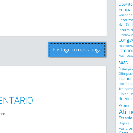
Downlo
Equipa
wallpape
Localiza
da Cult
Intermit
Kickboxi
Longe
massoter
Postagem mais antiga
Inferio
Meu Merc
MMA
Natação
Olimpíad
Trainer
Hormona
Treinam
Físico
P
ENTÁRIO
Reeduc
/Spinni
Alim
ato:
Terapia
Biggest
Funcion