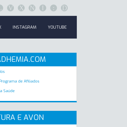
L
V
X
N
I
:
D
K
INSTAGRAM
YOUTUBE
ADHEMIA.COM
Nós
 Programa de Afiliados
a Saúde
URA E AVON