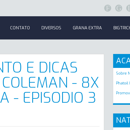
F
G
CONTATO
DIVERSOS
GRANA EXTRA
BIGTRIC
AC
TO E DICAS
Sobre 
 COLEMAN - 8X
Phatoil
A - EPISODIO 3
Promov
NAT