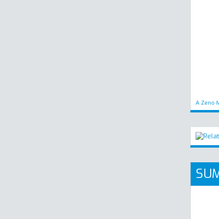
A Zeno M
SUM