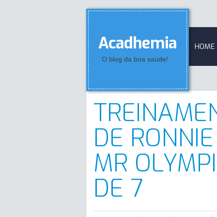
Acadhemia
HOME
O blog da boa saúde!
TREINAMEN
DE RONNIE
MR OLYMPI
DE 7