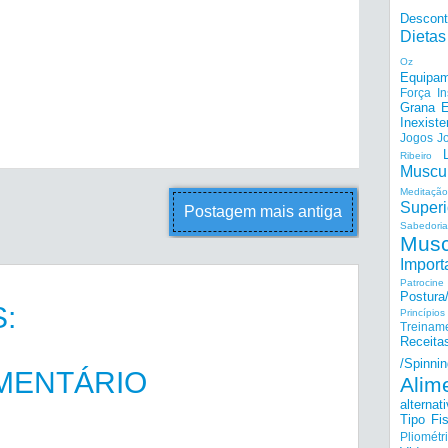
Descon
Dietas
Oz
Equipam
Força I
Grana E
Inexiste
Jogos
J
Ribeiro
Muscu
Meditação
Superi
Postagem mais antiga
Sabedoria
Musc
Import
Patrocine
Postur
:
Princípi
Treinam
Receita
/Spinnin
MENTÁRIO
Alim
alternat
Tipo Fis
Pliométr