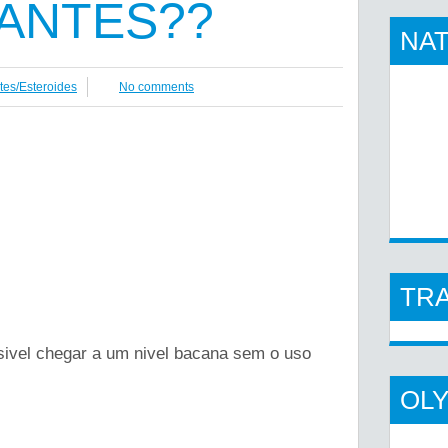
ANTES??
NAT
tes/Esteroides
No comments
TR
ssivel chegar a um nivel bacana sem o uso
OL