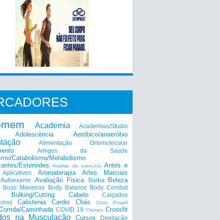
RCADORES
omem
Academia
Academias/Studio
Adolescência
Aeróbico/anaeróbio
ntação
Alimentação Ortomolecular
mento
Amigos da Saúde
smo/Catabolismo/Metabolismo
zantes/Esteroides
Antes e
Análise de exercício
Aromaterapia
Artes Marciais
Aplicativos
Avaliação Fisica
Beleza
Autoexame
Barba
Boas Maneiras
Body Balance
Body Combat
a
Bulking/Cutting
Cabelo
Calçados
Calistenia
Cardio
Chás
doras
Chris Powell
Corrida/Caminhada
Crossfit
COVID 19
Cremes
dos na Musculação
Cursos
Depilação