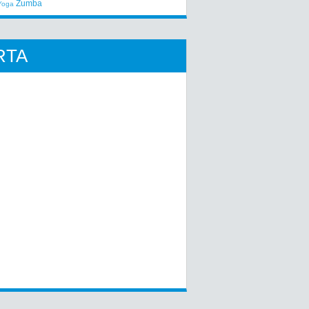
Zumba
Yoga
RTA