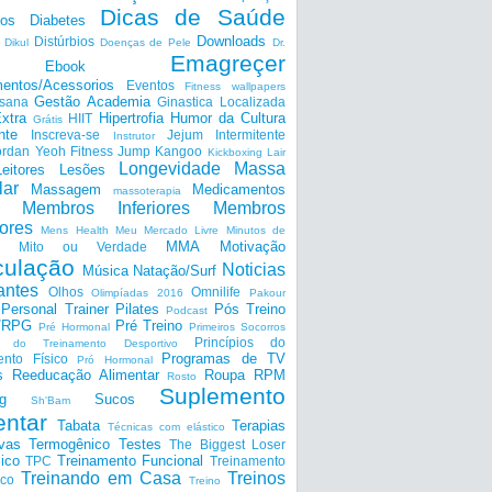
Dicas de Saúde
tos
Diabetes
Downloads
Distúrbios
Dikul
Doenças de Pele
Dr.
Emagreçer
Ebook
entos/Acessorios
Eventos
Fitness wallpapers
Gestão Academia
nsana
Ginastica Localizada
xtra
Hipertrofia
Humor da Cultura
HIIT
Grátis
nte
Inscreva-se
Jejum Intermitente
Instrutor
ordan Yeoh Fitness
Jump
Kangoo
Kickboxing
Lair
Longevidade
Massa
Leitores
Lesões
lar
Massagem
Medicamentos
massoterapia
Membros Inferiores
Membros
ores
Mens Health
Meu Mercado Livre
Minutos de
MMA
Motivação
Mito ou Verdade
ulação
Noticias
Música
Natação/Surf
antes
Olhos
Omnilife
Olimpíadas 2016
Pakour
Personal Trainer
Pilates
Pós Treino
Podcast
a/RPG
Pré Treino
Pré Hormonal
Primeiros Socorros
Princípios do
os do Treinamento Desportivo
Programas de TV
ento Físico
Pró Hormonal
s
Reeducação Alimentar
Roupa
RPM
Rosto
Suplemento
g
Sucos
Sh'Bam
entar
Tabata
Terapias
Técnicas com elástico
ivas
Termogênico
Testes
The Biggest Loser
ico
Treinamento Funcional
TPC
Treinamento
Treinando em Casa
Treinos
ico
Treino