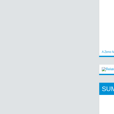
A Zeno M
SU