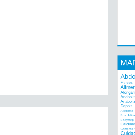
MA
Abd
Fitnees
Alime
Alonga
Anaboli
Anaboli
Depois
Atletismo
Boa Idéi
Bodystep
Calcula
Compras
Cuida