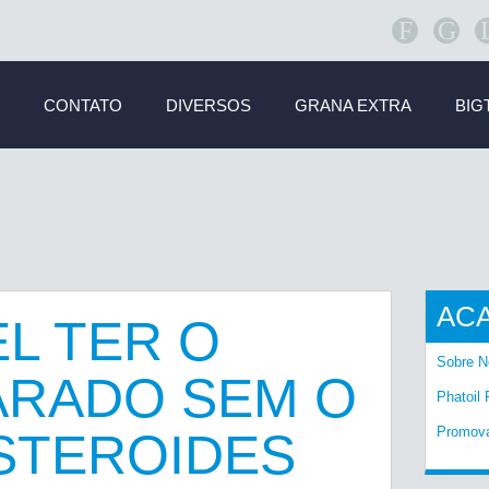
F
G
CONTATO
DIVERSOS
GRANA EXTRA
BIG
AC
EL TER O
Sobre N
ARADO SEM O
Phatoil 
Promov
STEROIDES