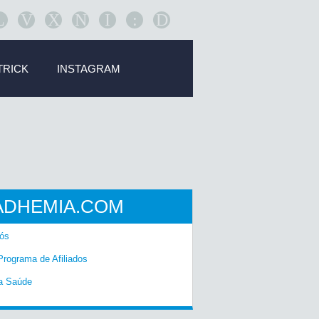
L
V
X
N
I
:
D
TRICK
INSTAGRAM
ADHEMIA.COM
ós
Programa de Afiliados
a Saúde