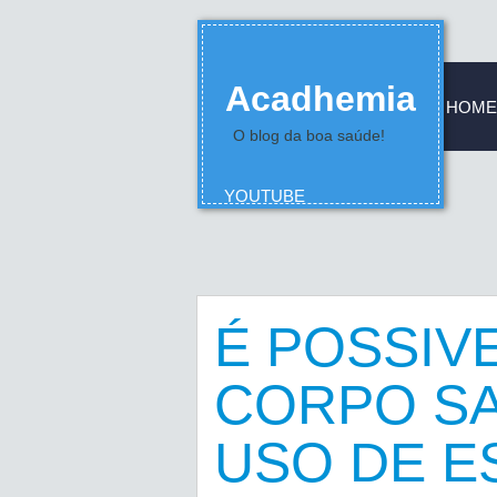
Acadhemia
HOME
O blog da boa saúde!
YOUTUBE
É POSSIV
CORPO S
USO DE E