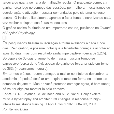
terceira ou quarta semana de malhação regular. O praticante começa a
ganhar força logo no começo das sessões, por melhorar mecanismos de
coordenação e ativação muscular comandados pelo sistema nervoso
central. O iniciante literalmente aprende a fazer força, sincronizando cada
vez melhor o disparo das fibras musculares.
O gráfico abaixo foi tirado de um importante estudo, publicado no
Journal
of Applied Physiology:
O
s pesquisados fizeram musculação e foram avaliados a cada cinco
dias. Pelo gráfico, é possível notar que a hipertrofia começa a acontecer
após 10 dias, mas com resultado ainda imperceptível (cerca de 1,2%).
Só depois de 35 dias o aumento de massa muscular tornou-se
expressivo (cerca de 7,7%), apesar do ganho de força ter sido em torno
de 38% (mecanismos neurais).
Em termos práticos, quem começou a malhar no início de dezembro na
academia, já poderá desfilar um corpinho mais em forma nas primeiras
semanas de janeiro. Mas se você pretende começar agora, é bom saber,
só vai ter algo pra mostrar lá pelo carnaval.
Fonte:
O. R. Seynnes, M. de Boer, and M. V. Narici. Early skeletal
muscle hypertrophy and architectural changes in response to high-
intensity resistance training. J Appl Physiol 102: 368–373, 2007.
Por Renato Dutra