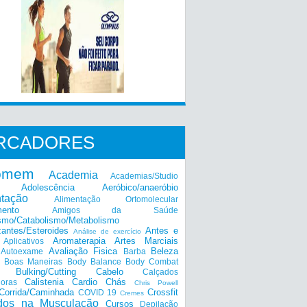
RCADORES
omem
Academia
Academias/Studio
Adolescência
Aeróbico/anaeróbio
ntação
Alimentação Ortomolecular
mento
Amigos da Saúde
smo/Catabolismo/Metabolismo
zantes/Esteroides
Antes e
Análise de exercício
Aromaterapia
Artes Marciais
Aplicativos
Avaliação Fisica
Beleza
Autoexame
Barba
Boas Maneiras
Body Balance
Body Combat
a
Bulking/Cutting
Cabelo
Calçados
Calistenia
Cardio
Chás
doras
Chris Powell
Corrida/Caminhada
Crossfit
COVID 19
Cremes
dos na Musculação
Cursos
Depilação