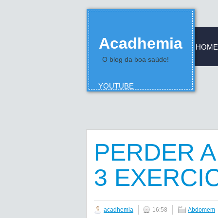
Acadhemia
HOME
O blog da boa saúde!
YOUTUBE
PERDER A
3 EXERCI
acadhemia
16:58
Abdomem