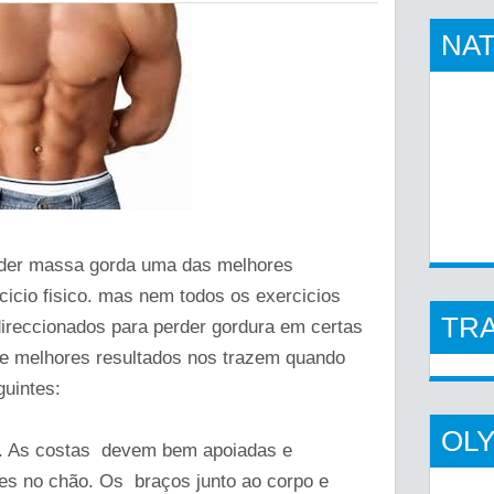
NAT
perder massa gorda uma das melhores
icio fisico. mas nem todos os exercicios
TR
direccionados para perder gordura em certas
ue melhores resultados nos trazem quando
uintes:
OL
o. As costas devem bem apoiadas e
es no chão. Os braços junto ao corpo e