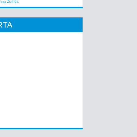
Zumba
Yoga
RTA