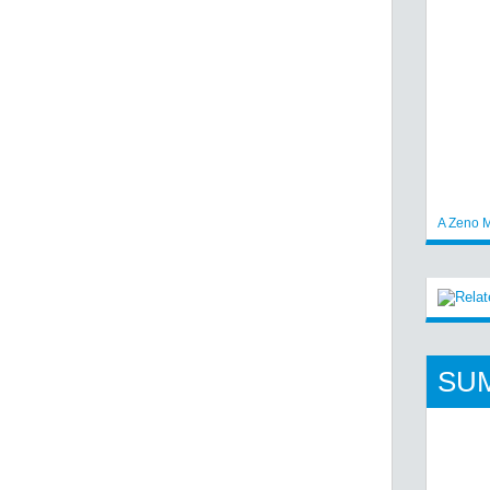
A Zeno M
SU