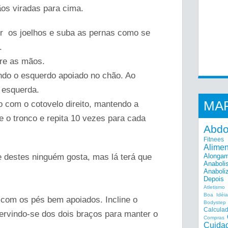
os viradas para cima.
tir os joelhos e suba as pernas como se
.
tre as mãos.
endo o esquerdo apoiado no chão. Ao
 esquerda.
MA
o com o cotovelo direito, mantendo a
xe o tronco e repita 10 vezes para cada
Abd
Fitnees
Alime
 destes ninguém gosta, mas lá terá que
Alonga
Anaboli
Anaboli
Depois
Atletismo
Boa Idéi
com os pés bem apoiados. Incline o
Bodystep
Calcula
servindo-se dos dois braços para manter o
Compras
Cuida