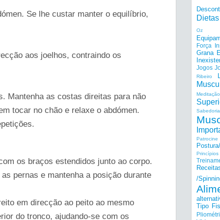
Descon
ómen. Se lhe custar manter o equilíbrio,
Dietas
Oz
Equipam
Força I
Grana E
recção aos joelhos, contraindo os
Inexiste
Jogos
J
Ribeiro
Muscu
Meditação
. Mantenha as costas direitas para não
Superi
sem tocar no chão e relaxe o abdómen.
Sabedoria
Musc
epetições.
Import
Patrocine
Postur
Princípi
com os braços estendidos junto ao corpo.
Treinam
Receita
 as pernas e mantenha a posição durante
/Spinnin
Alim
alternat
direito em direcção ao peito ao mesmo
Tipo Fis
Pliométr
rior do tronco, ajudando-se com os