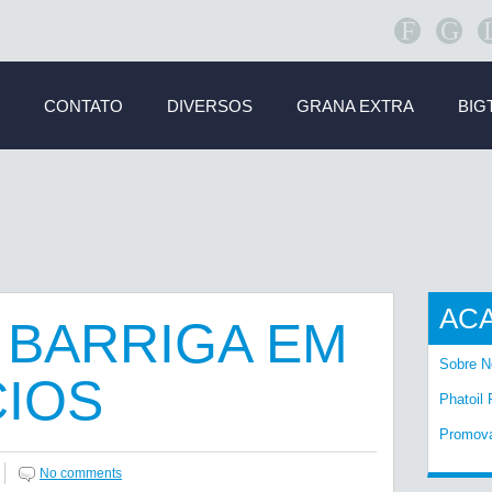
F
G
CONTATO
DIVERSOS
GRANA EXTRA
BIG
AC
 BARRIGA EM
Sobre N
CIOS
Phatoil 
Promov
No comments