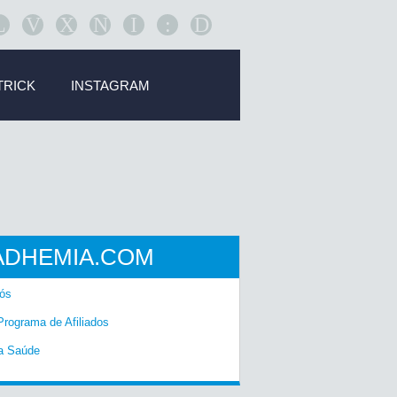
L
V
X
N
I
:
D
TRICK
INSTAGRAM
ADHEMIA.COM
ós
Programa de Afiliados
a Saúde