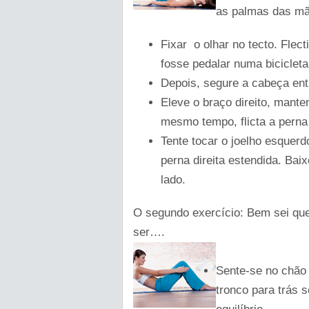
as palmas das mã
Fixar o olhar no tecto. Flec
fosse pedalar numa bicicleta
Depois, segure a cabeça en
Eleve o braço direito, mant
mesmo tempo, flicta a perna
Tente tocar o joelho esquerd
perna direita estendida. Bai
lado.
O segundo exercício: Bem sei que
ser….
Sente-se no chão 
tronco para trás 