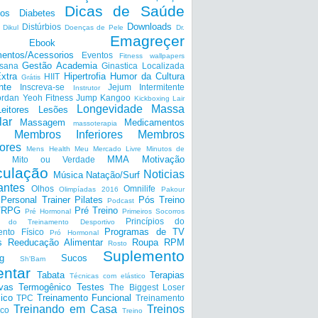
Dicas de Saúde
tos
Diabetes
Downloads
Distúrbios
Dikul
Doenças de Pele
Dr.
Emagreçer
Ebook
entos/Acessorios
Eventos
Fitness wallpapers
Gestão Academia
nsana
Ginastica Localizada
xtra
Hipertrofia
Humor da Cultura
HIIT
Grátis
nte
Inscreva-se
Jejum Intermitente
Instrutor
ordan Yeoh Fitness
Jump
Kangoo
Kickboxing
Lair
Longevidade
Massa
Leitores
Lesões
lar
Massagem
Medicamentos
massoterapia
Membros Inferiores
Membros
ores
Mens Health
Meu Mercado Livre
Minutos de
MMA
Motivação
Mito ou Verdade
ulação
Noticias
Música
Natação/Surf
antes
Olhos
Omnilife
Olimpíadas 2016
Pakour
Personal Trainer
Pilates
Pós Treino
Podcast
a/RPG
Pré Treino
Pré Hormonal
Primeiros Socorros
Princípios do
os do Treinamento Desportivo
Programas de TV
ento Físico
Pró Hormonal
s
Reeducação Alimentar
Roupa
RPM
Rosto
Suplemento
g
Sucos
Sh'Bam
entar
Tabata
Terapias
Técnicas com elástico
ivas
Termogênico
Testes
The Biggest Loser
ico
Treinamento Funcional
TPC
Treinamento
Treinando em Casa
Treinos
ico
Treino