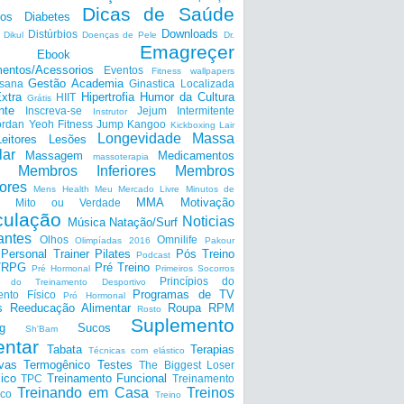
Dicas de Saúde
tos
Diabetes
Downloads
Distúrbios
Dikul
Doenças de Pele
Dr.
Emagreçer
Ebook
entos/Acessorios
Eventos
Fitness wallpapers
Gestão Academia
nsana
Ginastica Localizada
xtra
Hipertrofia
Humor da Cultura
HIIT
Grátis
nte
Inscreva-se
Jejum Intermitente
Instrutor
ordan Yeoh Fitness
Jump
Kangoo
Kickboxing
Lair
Longevidade
Massa
Leitores
Lesões
lar
Massagem
Medicamentos
massoterapia
Membros Inferiores
Membros
ores
Mens Health
Meu Mercado Livre
Minutos de
MMA
Motivação
Mito ou Verdade
ulação
Noticias
Música
Natação/Surf
antes
Olhos
Omnilife
Olimpíadas 2016
Pakour
Personal Trainer
Pilates
Pós Treino
Podcast
a/RPG
Pré Treino
Pré Hormonal
Primeiros Socorros
Princípios do
os do Treinamento Desportivo
Programas de TV
ento Físico
Pró Hormonal
s
Reeducação Alimentar
Roupa
RPM
Rosto
Suplemento
g
Sucos
Sh'Bam
entar
Tabata
Terapias
Técnicas com elástico
ivas
Termogênico
Testes
The Biggest Loser
ico
Treinamento Funcional
TPC
Treinamento
Treinando em Casa
Treinos
ico
Treino