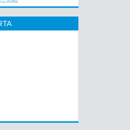
Zumba
Yoga
RTA