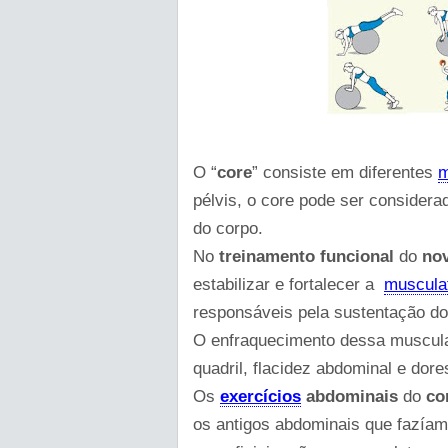
O “
core
” consiste em diferentes
m
pélvis, o core pode ser consider
do corpo.
No
treinamento funcional
do
no
estabilizar e fortalecer a
muscula
responsáveis pela sustentação do
O enfraquecimento dessa musculat
quadril, flacidez abdominal e dor
Os
exercícios
abdominais
do
co
os antigos abdominais que fazíam