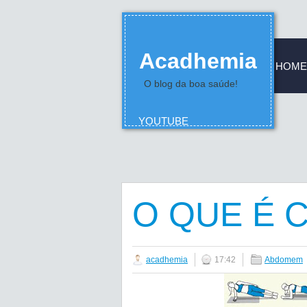
Acadhemia
HOME
O blog da boa saúde!
YOUTUBE
O QUE É 
acadhemia
17:42
Abdomem