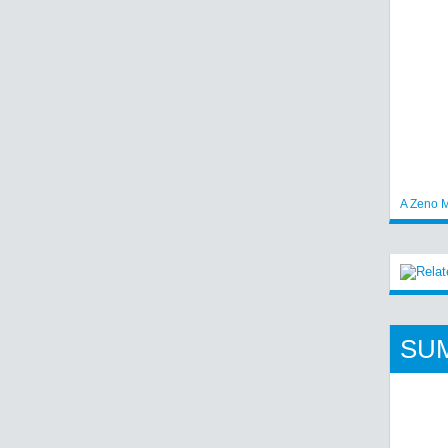
A Zeno M
SU