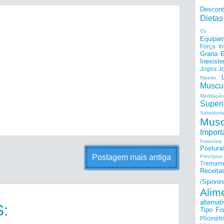
Descon
Dietas
Oz
Equipam
Força I
Grana E
Inexiste
Jogos
J
Ribeiro
Muscu
Meditação
Superi
Sabedoria
Musc
Import
Patrocine
Postur
Postagem mais antiga
Princípi
Treinam
Receita
/Spinnin
Alim
alternat
:
Tipo Fis
Pliométr