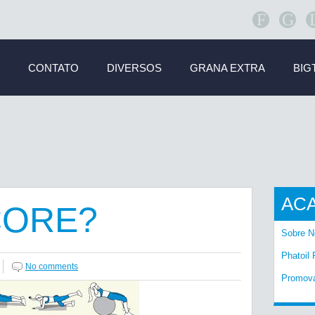
F
G
CONTATO
DIVERSOS
GRANA EXTRA
BIG
AC
CORE?
Sobre N
Phatoil 
No comments
Promov