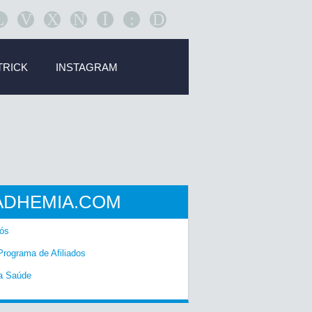
L
V
X
N
I
:
D
TRICK
INSTAGRAM
ADHEMIA.COM
ós
Programa de Afiliados
a Saúde