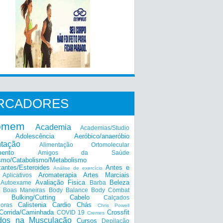
RCADORES
omem
Academia
Academias/Studio
Adolescência
Aeróbico/anaeróbio
ntação
Alimentação Ortomolecular
mento
Amigos da Saúde
smo/Catabolismo/Metabolismo
zantes/Esteroides
Antes e
Análise de exercício
Aromaterapia
Artes Marciais
Aplicativos
Avaliação Fisica
Beleza
Autoexame
Barba
Boas Maneiras
Body Balance
Body Combat
a
Bulking/Cutting
Cabelo
Calçados
Calistenia
Cardio
Chás
doras
Chris Powell
Corrida/Caminhada
Crossfit
COVID 19
Cremes
dos na Musculação
Cursos
Depilação