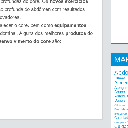
s profundas do core. Os
novos exercícios
ião profunda do abdômen com resultados
novadores.
talecer o core, bem como
equipamentos
bdominal. Alguns dos melhores
produtos
do
senvolvimento do core
são:
MA
Abd
Fitnees
Alime
Alonga
Anaboli
Anaboli
Depois
Atletismo
Boa Idéi
Bodystep
Calcula
Compras
Cuida