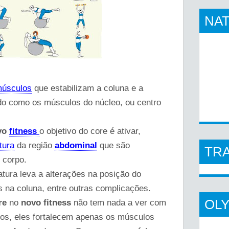
NAT
úsculos
que estabilizam a coluna e a
ado como os músculos do núcleo, ou centro
vo
fitness
o objetivo do core é ativar,
tura
da região
abdominal
que são
TR
 corpo.
ura leva a alterações na posição do
es na coluna, entre outras complicações.
OL
re
no
novo fitness
não tem nada a ver com
os, eles fortalecem apenas os músculos