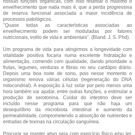
nossas funções orgânicas, com isso retardar o máximo o
envelhecimento que nada mais é, que a perda progressiva
de reserva funcional associada a maior incidência de
processos patológicos.
"Quase todas as características associadas ao
envelhecimento podem ser moduladas por fatores
nutricionais, estilo de vida e ambientais". (Bland. J. S. Phd).
Um programa de vida para atingirmos a longevidade com
vitalidade positiva focaria numa excelente hidratação e
alimentação, comendo com qualidade, dando prioridade a
frutas, legumes, verduras e fibras no seu cardápio diário.
Depois uma boa noite de sono, pois nesse momento o
organismo renova várias células (regeneração do DNA
mitocondrial). A exposição à luz solar por pelo menos uma
hora também vai ajudar, entre outras funções, a estimular a
produção de serotonina. Cuidar do intestino deve ser
incluído nesse programa para que não haja um
desequilíbrio da microbiota intestinal e aumento da
permeabilidade, comprometendo a absorção de nutrientes e
entradas de toxinas na circulação sanguínea.
Procurar se manter ativo seja com exercício físico e/ou ler,