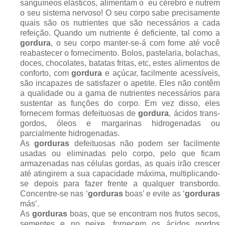
sanguíneos elásticos, alimentam o eu cérebro e nutrem
o seu sistema nervoso! O seu corpo sabe precisamente
quais são os nutrientes que são necessários a cada
refeição. Quando um nutriente é deficiente, tal como a
gordura
, o seu corpo manter-se-á com fome até você
reabastecer o fornecimento. Bolos, pastelaria, bolachas,
doces, chocolates, batatas fritas, etc, estes alimentos de
conforto, com
gordura
e açúcar, facilmente acessíveis,
são incapazes de satisfazer o apetite. Eles não contêm
a qualidade ou a gama de nutrientes necessários para
sustentar as funções do corpo. Em vez disso, eles
fornecem formas defeituosas de
gordura
, ácidos trans-
gordos, óleos e margarinas hidrogenadas ou
parcialmente hidrogenadas.
As
gorduras
defeituosas não podem ser facilmente
usadas ou eliminadas pelo corpo, pelo que ficam
armazenadas nas células gordas, as quais irão crescer
até atingirem a sua capacidade máxima, multiplicando-
se depois para fazer frente a qualquer transbordo.
Concentre-se nas ‘
gorduras
boas’ e evite as ‘
gorduras
más’.
As
gorduras
boas, que se encontram nos frutos secos,
sementes e no peixe, fornecem os ácidos gordos