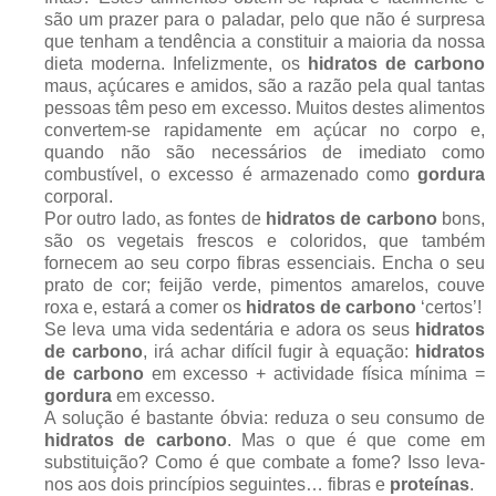
são um prazer para o paladar, pelo que não é surpresa
que tenham a tendência a constituir a maioria da nossa
dieta moderna. Infelizmente, os
hidratos de carbono
maus, açúcares e amidos, são a razão pela qual tantas
pessoas têm peso em excesso. Muitos destes alimentos
convertem-se rapidamente em açúcar no corpo e,
quando não são necessários de imediato como
combustível, o excesso é armazenado como
gordura
corporal.
Por outro lado, as fontes de
hidratos de carbono
bons,
são os vegetais frescos e coloridos, que também
fornecem ao seu corpo fibras essenciais. Encha o seu
prato de cor; feijão verde, pimentos amarelos, couve
roxa e, estará a comer os
hidratos de carbono
‘certos’!
Se leva uma vida sedentária e adora os seus
hidratos
de carbono
, irá achar difícil fugir à equação:
hidratos
de carbono
em excesso + actividade física mínima =
gordura
em excesso.
A solução é bastante óbvia: reduza o seu consumo de
hidratos de carbono
. Mas o que é que come em
substituição? Como é que combate a fome? Isso leva-
nos aos dois princípios seguintes… fibras e
proteínas
.