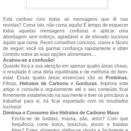
Está confuso com todas as mensagens que lê nas
revistas? Coma isto, não coma aquilo! É tempo de esquecer
todas aquelas mensagens confusas e aplicar uma
abordagem sem esforço, agradável e de elevado sucesso
àquilo que come. Reuni conselhos concisos, claros e fáceis
de seguir; você irá ganhar confiança rapidamente e obter
controlo sobre as suas opções alimentares…
Acabou-se a confusão!
Quando foca a sua atenção em apenas quatro áreas chave,
o resultado é uma dieta equilibrada e de melhoria do bem-
estar. Essas quatro áreas essenciais são as
Proteínas
,
Fibras,
Hidratos de Carbono
e
Gorduras
. Imprima este
artigo e consulte-o regularmente até o seu conteúdo ficar
firmemente estabelecido na sua mente e tiver os princípios a
trabalhar para si. Irá ficar espantado com os resultados
incríveis!
Diminua o Consumo dos
Hidratos de Carbono
Maus
Enche-se de batatas, massa, pão, arroz? Com que
frequência come bolos, bolachas, doces e batatas
fritas? Estes alimentos obtêm-se rápida e facilmente e