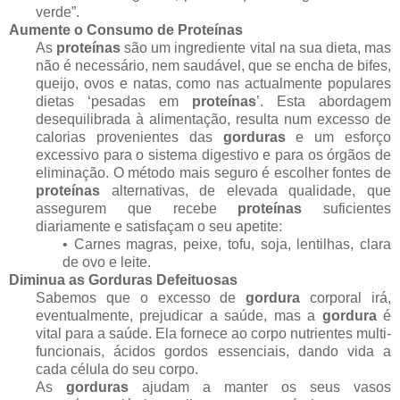
verde”.
Aumente o Consumo de
Proteínas
As
proteínas
são um ingrediente vital na sua dieta, mas
não é necessário, nem saudável, que se encha de bifes,
queijo, ovos e natas, como nas actualmente populares
dietas ‘pesadas em
proteínas
’. Esta abordagem
desequilibrada à alimentação, resulta num excesso de
calorias provenientes das
gorduras
e um esforço
excessivo para o sistema digestivo e para os órgãos de
eliminação. O método mais seguro é escolher fontes de
proteínas
alternativas, de elevada qualidade, que
assegurem que recebe
proteínas
suficientes
diariamente e satisfaçam o seu apetite:
• Carnes magras, peixe, tofu, soja, lentilhas, clara
de ovo e leite.
Diminua as
Gorduras
Defeituosas
Sabemos que o excesso de
gordura
corporal irá,
eventualmente, prejudicar a saúde, mas a
gordura
é
vital para a saúde. Ela fornece ao corpo nutrientes multi-
funcionais, ácidos gordos essenciais, dando vida a
cada célula do seu corpo.
As
gorduras
ajudam a manter os seus vasos