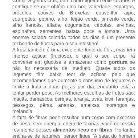
Coma vegetais crus, bem como ligeiramente cozidos e
certifique-se que obtém uma boa variedade: espargos,
brócolos, couves de Bruxelas, couve-flor, aipo,
courgettes, pepino, alho, feijão verde, pimento verde,
alho francês, alface, cogumelos, cebolas, ervilhas,
espinafres, sementes, batata doce e tomate. Uma
enorme salada colorida todos os dias é um presente
recheado de fibras para o seu intestino!
A fruta também é uma excelente fonte de fibra, mas tem
imenso açúcar (fructose), o qual o seu corpo irá
converter em glucose e armazenar como
gordura
se
não for necessária de imediato. Quase todos os
legumes têm baixo teor de açúcar, pelo que
recomendamos que aumente o consumo de legumes e
limite a fruta a duas peças por dia, enquanto está a
tentar perder peso. As melhores escolhas de frutos são:
maçãs, damascos, cerejas, toranja, uvas, kiwi, laranjas,
pêssegos, pêras, ananás, ameixas, morangos e
melancia.
A falta de fibras pode resultar num corpo com excesso
de peso, sem energia, cheio de toxinas, você necessita
realmente desses
alimentos ricos em fibras
! Portanto,
encha-se de legumes, personifique “A saga do homem