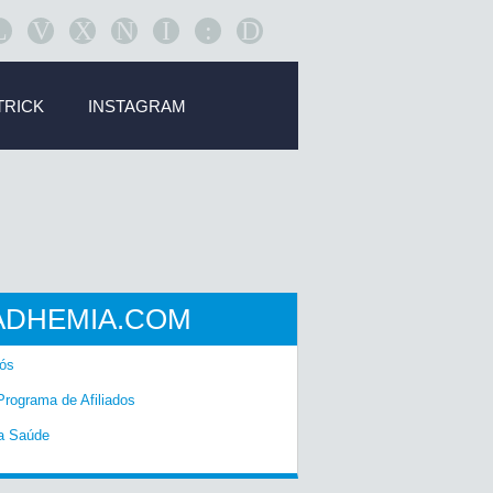
L
V
X
N
I
:
D
TRICK
INSTAGRAM
ADHEMIA.COM
ós
Programa de Afiliados
a Saúde