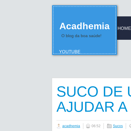
Acadhemia
HOME
O blog da boa saúde!
YOUTUBE
SUCO DE 
AJUDAR 
acadhemia
06:52
Sucos