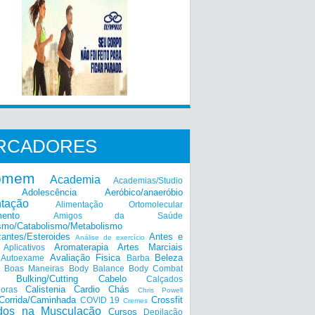
RCADORES
omem
Academia
Academias/Studio
Adolescência
Aeróbico/anaeróbio
ntação
Alimentação Ortomolecular
mento
Amigos da Saúde
smo/Catabolismo/Metabolismo
zantes/Esteroides
Antes e
Análise de exercício
Aromaterapia
Artes Marciais
Aplicativos
Avaliação Fisica
Beleza
Autoexame
Barba
Boas Maneiras
Body Balance
Body Combat
a
Bulking/Cutting
Cabelo
Calçados
Calistenia
Cardio
Chás
doras
Chris Powell
Corrida/Caminhada
Crossfit
COVID 19
Cremes
dos na Musculação
Cursos
Depilação