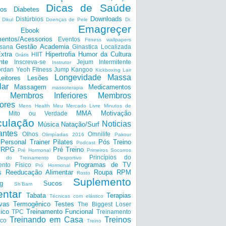
Dicas de Saúde
tos
Diabetes
Downloads
Distúrbios
Dikul
Doenças de Pele
Dr.
Emagreçer
Ebook
entos/Acessorios
Eventos
Fitness wallpapers
Gestão Academia
nsana
Ginastica Localizada
xtra
Hipertrofia
Humor da Cultura
HIIT
Grátis
nte
Inscreva-se
Jejum Intermitente
Instrutor
ordan Yeoh Fitness
Jump
Kangoo
Kickboxing
Lair
Longevidade
Massa
Leitores
Lesões
lar
Massagem
Medicamentos
massoterapia
Membros Inferiores
Membros
ores
Mens Health
Meu Mercado Livre
Minutos de
MMA
Motivação
Mito ou Verdade
ulação
Noticias
Música
Natação/Surf
antes
Olhos
Omnilife
Olimpíadas 2016
Pakour
Personal Trainer
Pilates
Pós Treino
Podcast
a/RPG
Pré Treino
Pré Hormonal
Primeiros Socorros
Princípios do
os do Treinamento Desportivo
Programas de TV
ento Físico
Pró Hormonal
s
Reeducação Alimentar
Roupa
RPM
Rosto
Suplemento
g
Sucos
Sh'Bam
entar
Tabata
Terapias
Técnicas com elástico
ivas
Termogênico
Testes
The Biggest Loser
ico
Treinamento Funcional
TPC
Treinamento
Treinando em Casa
Treinos
ico
Treino