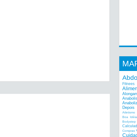
MA
Abd
Fitnees
Alime
Alonga
Anaboli
Anaboli
Depois
Atletismo
Boa Idéi
Bodystep
Calcula
Compras
Cuida