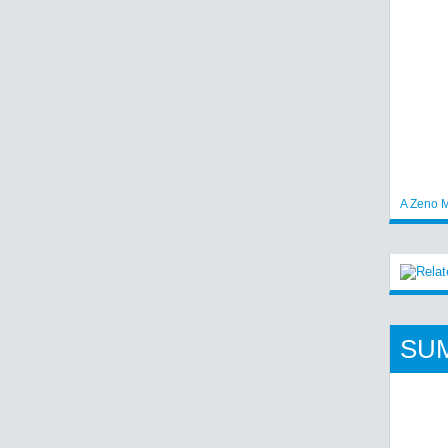
A Zeno M
SU