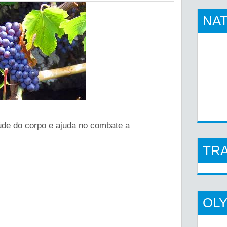
NAT
úde do corpo e ajuda no combate a
TR
OL