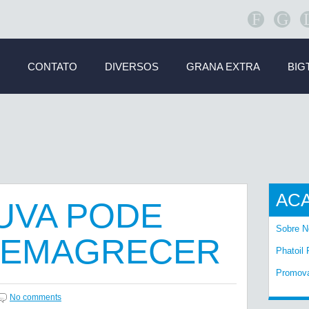
F
G
CONTATO
DIVERSOS
GRANA EXTRA
BIG
AC
UVA PODE
Sobre N
A EMAGRECER
Phatoil 
Promov
No comments