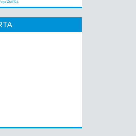
Zumba
Yoga
RTA