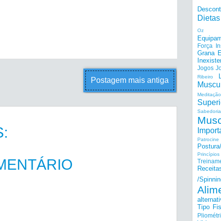
Descon
Dietas
Oz
Equipam
Força I
Grana E
Inexiste
Jogos
J
Ribeiro
Postagem mais antiga
Muscu
Meditação
Superi
Sabedoria
Musc
:
Import
Patrocine
Postur
Princípi
MENTÁRIO
Treinam
Receita
/Spinnin
Alim
alternat
Tipo Fis
Pliométr