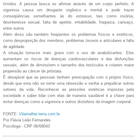
tímidos. A pessoa busca se afirmar através de um corpo perfeito. A
vigorexia causa um desgaste orgânico e mental e pode trazer
conseqüências semelhantes às do estresse, tais como insônia,
desinteresse sexual, falta de apetite, irritabilidade, fraqueza, cansaço,
entre outros.
Além disso são também freqüentes os problemas físicos e estéticos,
como desproporção dos membros, problemas ósseos e articulares e falta
de agilidade.
A situação torna-se mais grave com o uso de anabolizantes. Eles
aumentam os riscos de doenças cardiovasculares e das disfunções
sexuais, além de diminuírem o tamanho dos testículos e criarem maior
propensão ao câncer de próstata.
É desejável que as pessoas tenham preocupação com o próprio físico,
desde que esta não se torne uma obsessão e venha a prejudicar outros
setores da vida. Reconhecer as pressões estéticas impostas pela
sociedade e saber lidar com elas de maneira saudável é a chave para
evitar doenças como a vigorexia e outros distúrbios da imagem corporal.
FONTE:
Vilamulher.terra.com.br
Por Flávia Leão Fernandes
Psicóloga - CRP 06/68043