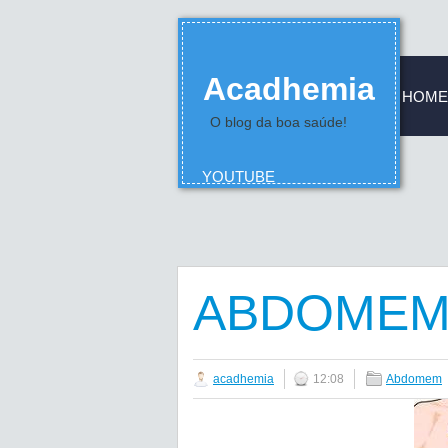
Acadhemia
HOME
O blog da boa saúde!
YOUTUBE
ABDOMEM 
acadhemia
12:08
Abdomem