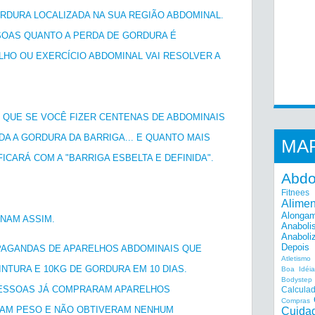
ORDURA LOCALIZADA NA SUA REGIÃO ABDOMINAL.
OAS QUANTO A PERDA DE GORDURA É
HO OU EXERCÍCIO ABDOMINAL VAI RESOLVER A
 QUE SE VOCÊ FIZER CENTENAS DE ABDOMINAIS
DA A GORDURA DA BARRIGA... E QUANTO MAIS
MA
ICARÁ COM A "BARRIGA ESBELTA E DEFINIDA".
Abd
Fitnees
Alime
Alonga
ONAM ASSIM.
Anaboli
Anaboli
Depois
PAGANDAS DE APARELHOS ABDOMINAIS QUE
Atletismo
NTURA E 10KG DE GORDURA EM 10 DIAS.
Boa Idéi
Bodystep
 PESSOAS JÁ COMPRARAM APARELHOS
Calcula
Compras
IAM PESO E NÃO OBTIVERAM NENHUM
Cuida