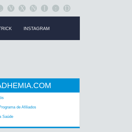
L
V
X
N
I
:
D
TRICK
INSTAGRAM
ADHEMIA.COM
ós
Programa de Afiliados
a Saúde