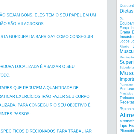
Descon
Dietas
ÃO SEJAM BONS. ELES TEM O SEU PAPEL EM UM
Oz
Equipam
NÃO SÃO MILAGROSOS.
Força I
Grana E
 ESTA GORDURA DA BARRIGA? COMO CONSEGUIR
Inexiste
Jogos
J
Ribeiro
Muscu
Meditação
Superi
ORDURA LOCALIZADA É ABAIXAR O SEU
Sabedoria
Musc
TODO.
Import
Patrocine
NTARES QUE REDUZEM A QUANTIDADE DE
Postur
Princípi
RATICAR EXERCÍCIOS IRÃO FAZER SEU CORPO
Treinam
Receita
LIZADA. PARA CONSEGUIR O SEU OBJETIVO É
/Spinnin
Alim
INTES PASSOS:
alternat
Tipo Fis
Pliométr
 ESPECÍFICOS DIRECIONADOS PARA TRABALHAR