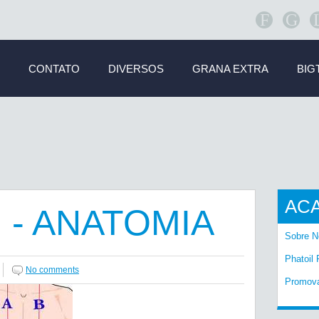
F
G
CONTATO
DIVERSOS
GRANA EXTRA
BIG
AC
- ANATOMIA
Sobre N
Phatoil 
No comments
Promov