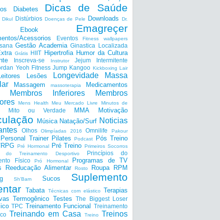
Dicas de Saúde
tos
Diabetes
Downloads
Distúrbios
Dikul
Doenças de Pele
Dr.
Emagreçer
Ebook
entos/Acessorios
Eventos
Fitness wallpapers
Gestão Academia
nsana
Ginastica Localizada
xtra
Hipertrofia
Humor da Cultura
HIIT
Grátis
nte
Inscreva-se
Jejum Intermitente
Instrutor
ordan Yeoh Fitness
Jump
Kangoo
Kickboxing
Lair
Longevidade
Massa
Leitores
Lesões
lar
Massagem
Medicamentos
massoterapia
Membros Inferiores
Membros
ores
Mens Health
Meu Mercado Livre
Minutos de
MMA
Motivação
Mito ou Verdade
ulação
Noticias
Música
Natação/Surf
antes
Olhos
Omnilife
Olimpíadas 2016
Pakour
Personal Trainer
Pilates
Pós Treino
Podcast
a/RPG
Pré Treino
Pré Hormonal
Primeiros Socorros
Princípios do
os do Treinamento Desportivo
Programas de TV
ento Físico
Pró Hormonal
s
Reeducação Alimentar
Roupa
RPM
Rosto
Suplemento
g
Sucos
Sh'Bam
entar
Tabata
Terapias
Técnicas com elástico
ivas
Termogênico
Testes
The Biggest Loser
ico
Treinamento Funcional
TPC
Treinamento
Treinando em Casa
Treinos
ico
Treino