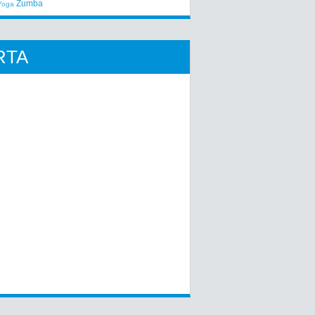
Zumba
Yoga
RTA