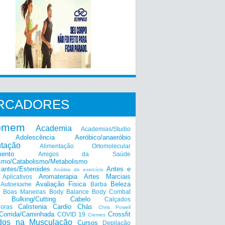
RCADORES
omem
Academia
Academias/Studio
Adolescência
Aeróbico/anaeróbio
ntação
Alimentação Ortomolecular
mento
Amigos da Saúde
smo/Catabolismo/Metabolismo
zantes/Esteroides
Antes e
Análise de exercício
Aromaterapia
Artes Marciais
Aplicativos
Avaliação Fisica
Beleza
Autoexame
Barba
Boas Maneiras
Body Balance
Body Combat
a
Bulking/Cutting
Cabelo
Calçados
Calistenia
Cardio
Chás
doras
Chris Powell
Corrida/Caminhada
Crossfit
COVID 19
Cremes
dos na Musculação
Cursos
Depilação